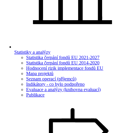
Statistiky a analýzy
Statistika čerpání fondů EU 2021-2027
Statistika čerpání fondů EU 2014-2020
Hodnocení rizik implementace fondů EU
Mapa projektů
Seznam operací (příjemců)
Indikátory - co bylo podpořeno
Evaluace a analýzy (knihovna evaluací)
Publikace