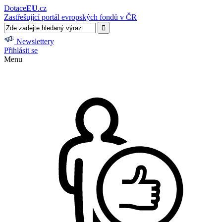
Dotace
EU
.cz
Zastřešující portál evropských fondů v ČR
Newslettery
Přihlásit se
Menu