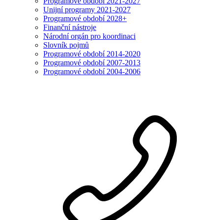
Programové období 2021-2027
Unijní programy 2021-2027
Programové období 2028+
Finanční nástroje
Národní orgán pro koordinaci
Slovník pojmů
Programové období 2014-2020
Programové období 2007-2013
Programové období 2004-2006