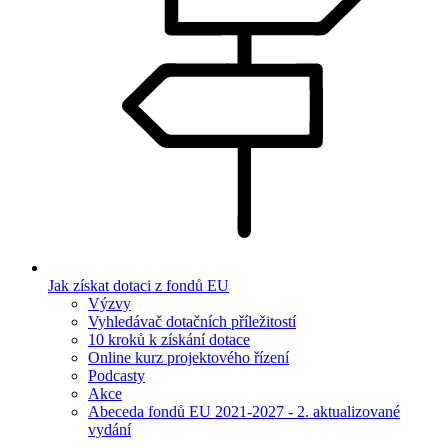
Jak získat dotaci z fondů EU
Výzvy
Vyhledávač dotačních příležitostí
10 kroků k získání dotace
Online kurz projektového řízení
Podcasty
Akce
Abeceda fondů EU 2021-2027 - 2. aktualizované
vydání