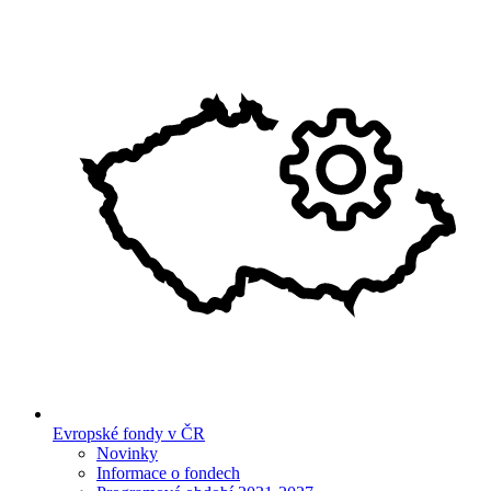
Evropské fondy v ČR
Novinky
Informace o fondech