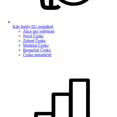
Kde fondy EU pomáhají
Akce pro veřejnost
Nové Česko
Zelené Česko
Moderní Česko
Bezpečné Česko
Česko netradičně