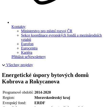
Kontakty
Ministerstvo pro místní rozvoj ČR
Sekce koordinace evropských fondů a mezinárodních
vztahů
Eurofon
Eurocentra
Kariéra
Přihlásit se
Newslettery
Všechny projekty
Energetické úspory bytových domů
Kobrova a Rokycanova
Programové období:
2014-2020
Region:
Moravskoslezský kraj
Evropský fond:
ERDF