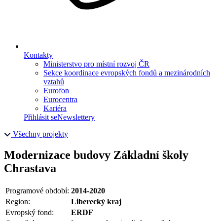
Kontakty
Ministerstvo pro místní rozvoj ČR
Sekce koordinace evropských fondů a mezinárodních
vztahů
Eurofon
Eurocentra
Kariéra
Přihlásit se
Newslettery
Všechny projekty
Modernizace budovy Základní školy
Chrastava
Programové období:
2014-2020
Region:
Liberecký kraj
Evropský fond:
ERDF