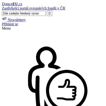
Dotace
EU
.cz
Zastřešující portál evropských fondů v ČR
Newslettery
Přihlásit se
Menu