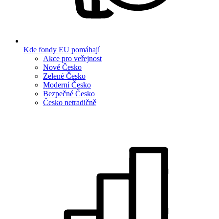
Kde fondy EU pomáhají
Akce pro veřejnost
Nové Česko
Zelené Česko
Moderní Česko
Bezpečné Česko
Česko netradičně