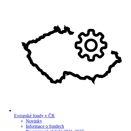
Evropské fondy v ČR
Novinky
Informace o fondech