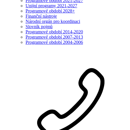
Programové období 2021-2027
Unijní programy 2021-2027
Programové období 2028+
Finanční nástroje
Národní orgán pro koordinaci
Slovník pojmů
Programové období 2014-2020
Programové období 2007-2013
Programové období 2004-2006