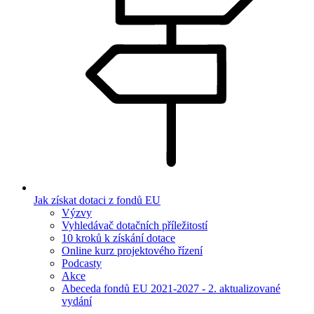
Jak získat dotaci z fondů EU
Výzvy
Vyhledávač dotačních příležitostí
10 kroků k získání dotace
Online kurz projektového řízení
Podcasty
Akce
Abeceda fondů EU 2021-2027 - 2. aktualizované
vydání