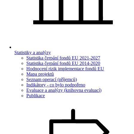
Statistiky a analýzy
Statistika čerpání fondů EU 2021-2027
Statistika čerpání fondů EU 2014-2020
Hodnocení rizik implementace fondů EU
Mapa projektů
Seznam operací (příjemců)
Indikátory - co bylo podpořeno
Evaluace a analýzy (knihovna evaluací)
Publikace