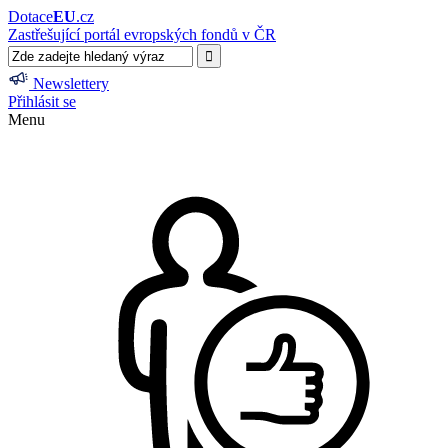
Dotace
EU
.cz
Zastřešující portál evropských fondů v ČR
Newslettery
Přihlásit se
Menu