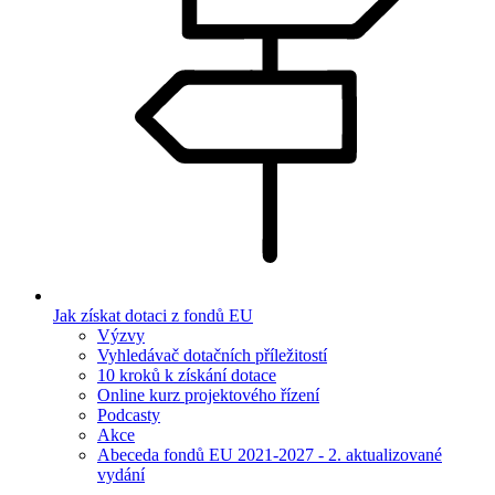
Jak získat dotaci z fondů EU
Výzvy
Vyhledávač dotačních příležitostí
10 kroků k získání dotace
Online kurz projektového řízení
Podcasty
Akce
Abeceda fondů EU 2021-2027 - 2. aktualizované
vydání