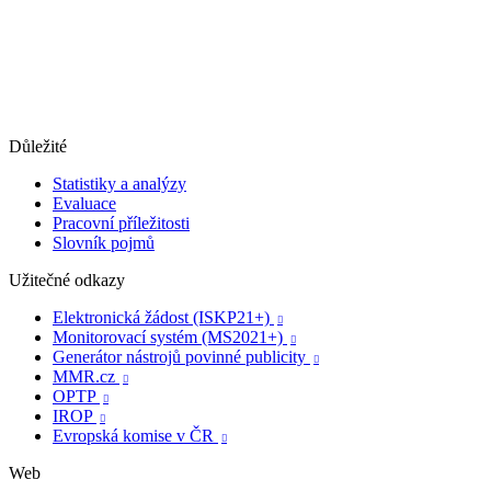
Důležité
Statistiky a analýzy
Evaluace
Pracovní příležitosti
Slovník pojmů
Užitečné odkazy
Elektronická žádost (ISKP21+)

Monitorovací systém (MS2021+)

Generátor nástrojů povinné publicity

MMR.cz

OPTP

IROP

Evropská komise v ČR

Web