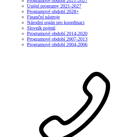
Programové období 2021-2027
Unijní programy 2021-2027
Programové období 2028+
Finanční nástroje
Národní orgán pro koordinaci
Slovník pojmů
Programové období 2014-2020
Programové období 2007-2013
Programové období 2004-2006