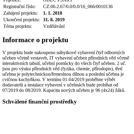
Registrační číslo:
CZ.06.2.67/0.0/0.0/16_066/0010136
Zahájení projektu:
1. 1. 2018
Ukončení projektu:
31. 8. 2019
Téma projektu:
Vzdělávání
Informace o projektu
V projektu bude nakoupeno nábytkové vybavení čtyř odborných
učeben včetně vestaveb, IT vybavení učeben přírodních věd včetně
interaktivních tabulí, učební pomůcky do všech čtyř učeben. 2 uč.
jsou pro výuku přírodních věd (fyzika, chemie, přírodopis), třetí
učebna je polytechnickou/řemeslnou dílnou a poslední učebna je
cvičnou kuchyňkou. V termínu 01-04/2019 proběhne výběr
dodavatelů a instalace vybavení v učebnách bude probíhat od
07/2019 do 08/2019. Kapacita nových učeben je 96 (4x24) žáků.
Schválené finanční prostředky