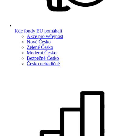
Kde fondy EU pomáhají
Akce pro veřejnost
Nové Česko
Zelené Česko
Moderní Česko
Bezpečné Česko
Česko netradičně