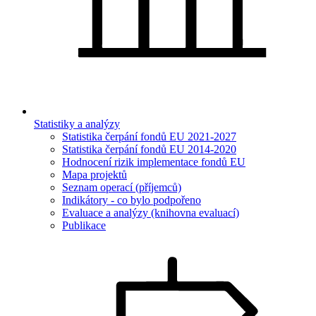
Statistiky a analýzy
Statistika čerpání fondů EU 2021-2027
Statistika čerpání fondů EU 2014-2020
Hodnocení rizik implementace fondů EU
Mapa projektů
Seznam operací (příjemců)
Indikátory - co bylo podpořeno
Evaluace a analýzy (knihovna evaluací)
Publikace