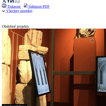
Tisknout
Stáhnout PDF
Všechny projekty
Obdobné projekty