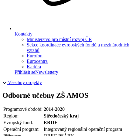
Kontakty
Ministerstvo pro místní rozvoj ČR
Sekce koordinace evropských fondů a mezinárodních
vztahů
Eurofon
Eurocentra
Kariéra
Přihlásit se
Newslettery
Všechny projekty
Odborné učebny ZŠ AMOS
Programové období:
2014-2020
Region:
Středočeský kraj
Evropský fond:
ERDF
Operační program:
Integrovaný regionální operační program
Příjemce:
OBEC PSÁRY