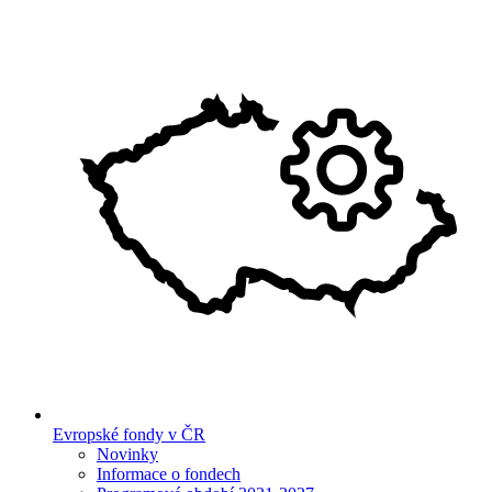
Evropské fondy v ČR
Novinky
Informace o fondech