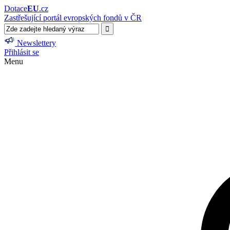
Dotace
EU
.cz
Zastřešující portál evropských fondů v ČR
Newslettery
Přihlásit se
Menu