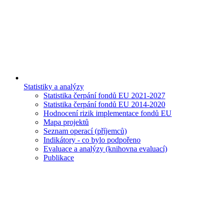
Statistiky a analýzy
Statistika čerpání fondů EU 2021-2027
Statistika čerpání fondů EU 2014-2020
Hodnocení rizik implementace fondů EU
Mapa projektů
Seznam operací (příjemců)
Indikátory - co bylo podpořeno
Evaluace a analýzy (knihovna evaluací)
Publikace