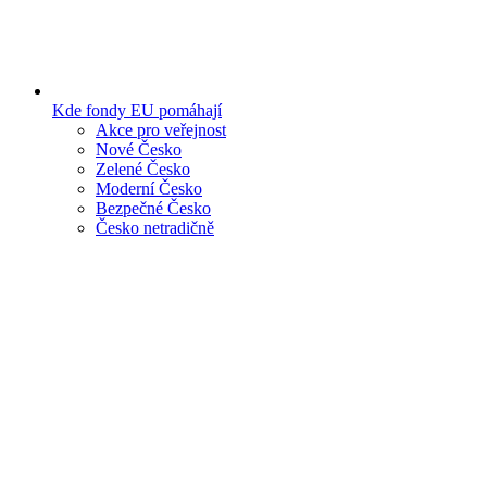
Kde fondy EU pomáhají
Akce pro veřejnost
Nové Česko
Zelené Česko
Moderní Česko
Bezpečné Česko
Česko netradičně