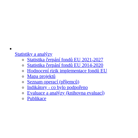
Statistiky a analýzy
Statistika čerpání fondů EU 2021-2027
Statistika čerpání fondů EU 2014-2020
Hodnocení rizik implementace fondů EU
Mapa projektů
Seznam operací (příjemců)
Indikátory - co bylo podpořeno
Evaluace a analýzy (knihovna evaluací)
Publikace