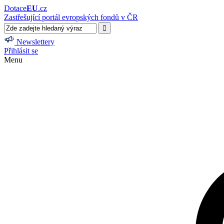
Dotace
EU
.cz
Zastřešující portál evropských fondů v ČR
Newslettery
Přihlásit se
Menu