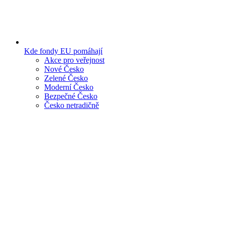
Kde fondy EU pomáhají
Akce pro veřejnost
Nové Česko
Zelené Česko
Moderní Česko
Bezpečné Česko
Česko netradičně