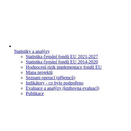
Statistiky a analýzy
Statistika čerpání fondů EU 2021-2027
Statistika čerpání fondů EU 2014-2020
Hodnocení rizik implementace fondů EU
Mapa projektů
Seznam operací (příjemců)
Indikátory - co bylo podpořeno
Evaluace a analýzy (knihovna evaluací)
Publikace