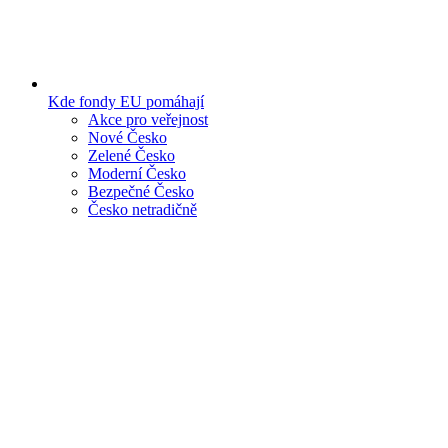
Kde fondy EU pomáhají
Akce pro veřejnost
Nové Česko
Zelené Česko
Moderní Česko
Bezpečné Česko
Česko netradičně