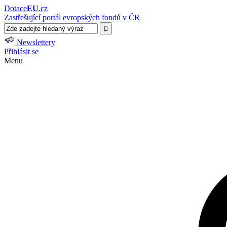
Dotace
EU
.cz
Zastřešující portál evropských fondů v ČR
Newslettery
Přihlásit se
Menu