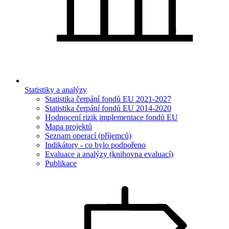
Statistiky a analýzy
Statistika čerpání fondů EU 2021-2027
Statistika čerpání fondů EU 2014-2020
Hodnocení rizik implementace fondů EU
Mapa projektů
Seznam operací (příjemců)
Indikátory - co bylo podpořeno
Evaluace a analýzy (knihovna evaluací)
Publikace