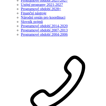
Programové období 2021-2027
Unijní programy 2021-2027
Programové období 2028+
Finanční nástroje
Národní orgán pro koordinaci
Slovník pojmů
Programové období 2014-2020
Programové období 2007-2013
Programové období 2004-2006