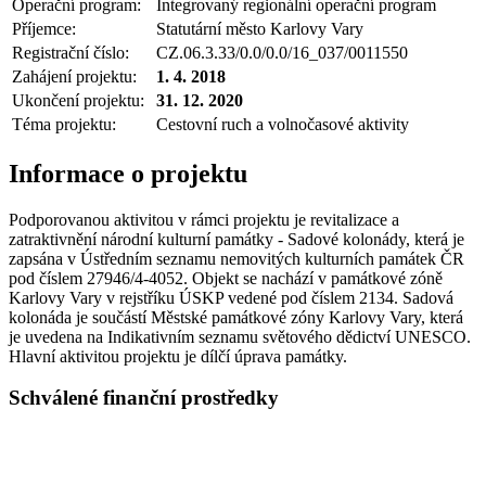
Operační program:
Integrovaný regionální operační program
Příjemce:
Statutární město Karlovy Vary
Registrační číslo:
CZ.06.3.33/0.0/0.0/16_037/0011550
Zahájení projektu:
1. 4. 2018
Ukončení projektu:
31. 12. 2020
Téma projektu:
Cestovní ruch a volnočasové aktivity
Informace o projektu
Podporovanou aktivitou v rámci projektu je revitalizace a
zatraktivnění národní kulturní památky - Sadové kolonády, která je
zapsána v Ústředním seznamu nemovitých kulturních památek ČR
pod číslem 27946/4-4052. Objekt se nachází v památkové zóně
Karlovy Vary v rejstříku ÚSKP vedené pod číslem 2134. Sadová
kolonáda je součástí Městské památkové zóny Karlovy Vary, která
je uvedena na Indikativním seznamu světového dědictví UNESCO.
Hlavní aktivitou projektu je dílčí úprava památky.
Schválené finanční prostředky