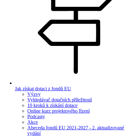
Jak získat dotaci z fondů EU
Výzvy
Vyhledávač dotačních příležitostí
10 kroků k získání dotace
Online kurz projektového řízení
Podcasty
Akce
Abeceda fondů EU 2021-2027 - 2. aktualizované
vydání