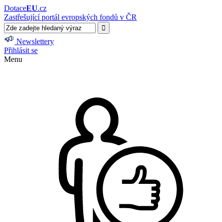
Dotace
EU
.cz
Zastřešující portál evropských fondů v ČR
Newslettery
Přihlásit se
Menu