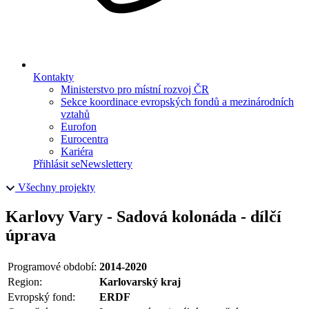
Kontakty
Ministerstvo pro místní rozvoj ČR
Sekce koordinace evropských fondů a mezinárodních
vztahů
Eurofon
Eurocentra
Kariéra
Přihlásit se
Newslettery
Všechny projekty
Karlovy Vary - Sadová kolonáda - dílčí
úprava
Programové období:
2014-2020
Region:
Karlovarský kraj
Evropský fond:
ERDF