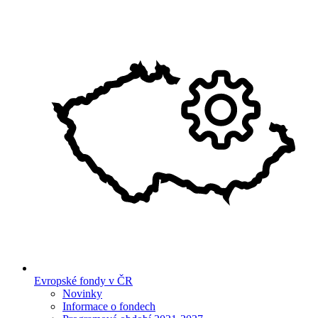
Evropské fondy v ČR
Novinky
Informace o fondech