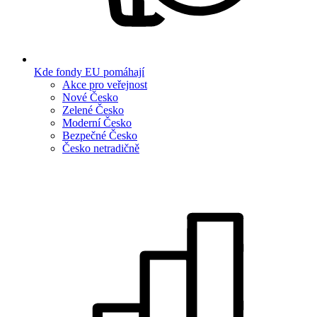
Kde fondy EU pomáhají
Akce pro veřejnost
Nové Česko
Zelené Česko
Moderní Česko
Bezpečné Česko
Česko netradičně