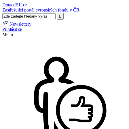
Dotace
EU
.cz
Zastřešující portál evropských fondů v ČR
Newslettery
Přihlásit se
Menu