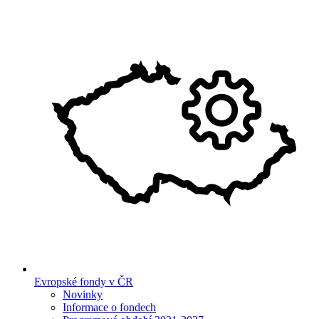
Evropské fondy v ČR
Novinky
Informace o fondech