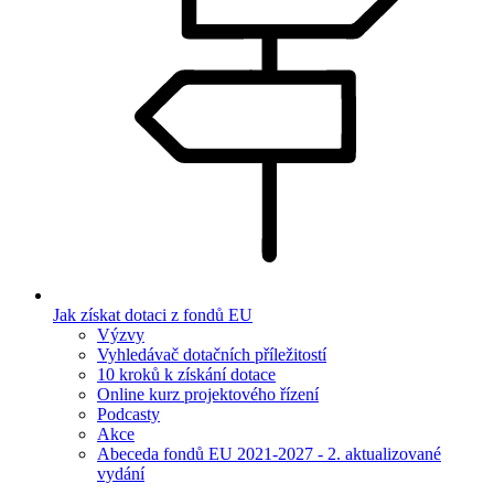
Jak získat dotaci z fondů EU
Výzvy
Vyhledávač dotačních příležitostí
10 kroků k získání dotace
Online kurz projektového řízení
Podcasty
Akce
Abeceda fondů EU 2021-2027 - 2. aktualizované
vydání