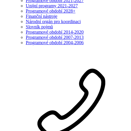
Programové období 2021-2027
Unijní programy 2021-2027
Programové období 2028+
Finanční nástroje
Národní orgán pro koordinaci
Slovník pojmů
Programové období 2014-2020
Programové období 2007-2013
Programové období 2004-2006