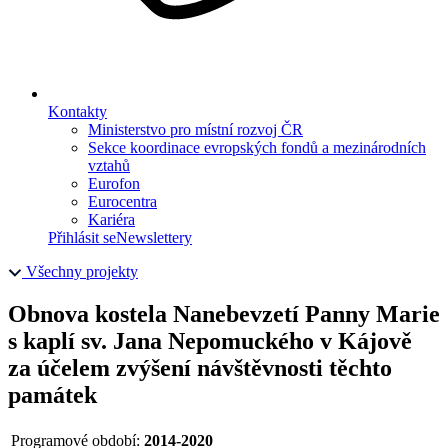
Kontakty
Ministerstvo pro místní rozvoj ČR
Sekce koordinace evropských fondů a mezinárodních
vztahů
Eurofon
Eurocentra
Kariéra
Přihlásit se
Newslettery
Všechny projekty
Obnova kostela Nanebevzetí Panny Marie
s kaplí sv. Jana Nepomuckého v Kájově
za účelem zvýšení návštěvnosti těchto
památek
Programové období:
2014-2020