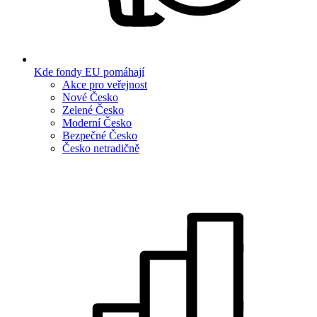
Kde fondy EU pomáhají
Akce pro veřejnost
Nové Česko
Zelené Česko
Moderní Česko
Bezpečné Česko
Česko netradičně