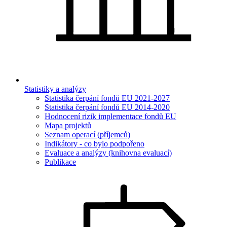
Statistiky a analýzy
Statistika čerpání fondů EU 2021-2027
Statistika čerpání fondů EU 2014-2020
Hodnocení rizik implementace fondů EU
Mapa projektů
Seznam operací (příjemců)
Indikátory - co bylo podpořeno
Evaluace a analýzy (knihovna evaluací)
Publikace