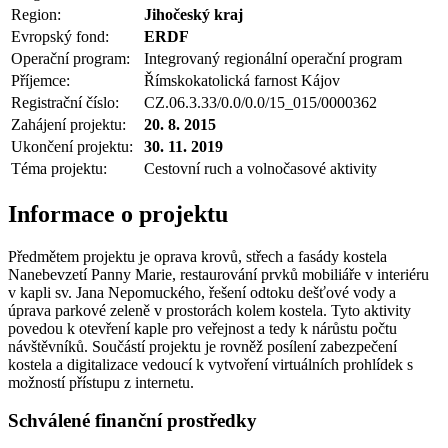
Region:
Jihočeský kraj
Evropský fond:
ERDF
Operační program:
Integrovaný regionální operační program
Příjemce:
Římskokatolická farnost Kájov
Registrační číslo:
CZ.06.3.33/0.0/0.0/15_015/0000362
Zahájení projektu:
20. 8. 2015
Ukončení projektu:
30. 11. 2019
Téma projektu:
Cestovní ruch a volnočasové aktivity
Informace o projektu
Předmětem projektu je oprava krovů, střech a fasády kostela
Nanebevzetí Panny Marie, restaurování prvků mobiliáře v interiéru
v kapli sv. Jana Nepomuckého, řešení odtoku dešťové vody a
úprava parkové zeleně v prostorách kolem kostela. Tyto aktivity
povedou k otevření kaple pro veřejnost a tedy k nárůstu počtu
návštěvníků. Součástí projektu je rovněž posílení zabezpečení
kostela a digitalizace vedoucí k vytvoření virtuálních prohlídek s
možností přístupu z internetu.
Schválené finanční prostředky