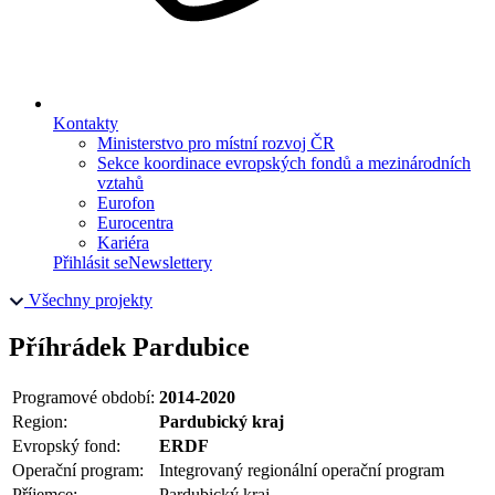
Kontakty
Ministerstvo pro místní rozvoj ČR
Sekce koordinace evropských fondů a mezinárodních
vztahů
Eurofon
Eurocentra
Kariéra
Přihlásit se
Newslettery
Všechny projekty
Příhrádek Pardubice
Programové období:
2014-2020
Region:
Pardubický kraj
Evropský fond:
ERDF
Operační program:
Integrovaný regionální operační program
Příjemce:
Pardubický kraj