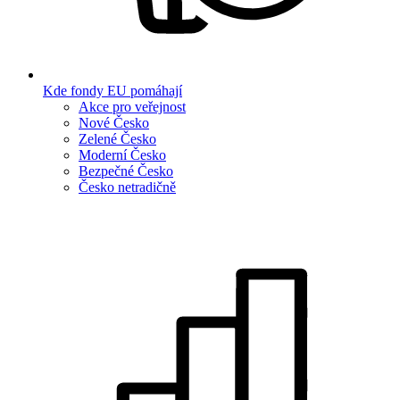
Kde fondy EU pomáhají
Akce pro veřejnost
Nové Česko
Zelené Česko
Moderní Česko
Bezpečné Česko
Česko netradičně