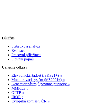
Důležité
Statistiky a analýzy
Evaluace
Pracovní příležitosti
Slovník pojmů
Užitečné odkazy
Elektronická žádost (ISKP21+)

Monitorovací systém (MS2021+)

Generátor nástrojů povinné publicity

MMR.cz

OPTP

IROP

Evropská komise v ČR
