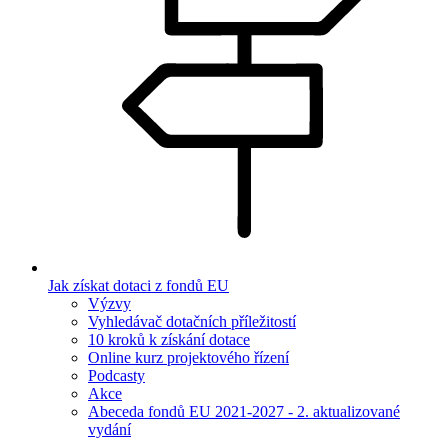
Jak získat dotaci z fondů EU
Výzvy
Vyhledávač dotačních příležitostí
10 kroků k získání dotace
Online kurz projektového řízení
Podcasty
Akce
Abeceda fondů EU 2021-2027 - 2. aktualizované
vydání