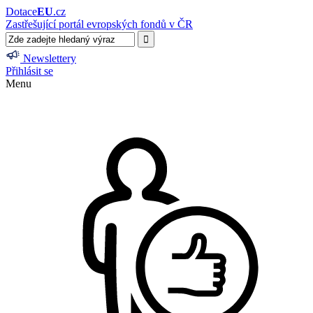
Dotace
EU
.cz
Zastřešující portál evropských fondů v ČR
Newslettery
Přihlásit se
Menu