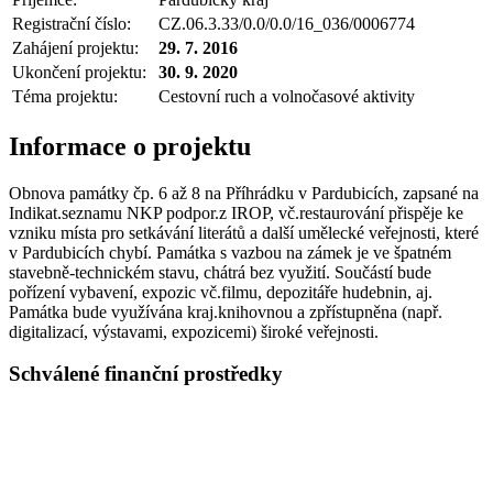
Registrační číslo:
CZ.06.3.33/0.0/0.0/16_036/0006774
Zahájení projektu:
29. 7. 2016
Ukončení projektu:
30. 9. 2020
Téma projektu:
Cestovní ruch a volnočasové aktivity
Informace o projektu
Obnova památky čp. 6 až 8 na Příhrádku v Pardubicích, zapsané na
Indikat.seznamu NKP podpor.z IROP, vč.restaurování přispěje ke
vzniku místa pro setkávání literátů a další umělecké veřejnosti, které
v Pardubicích chybí. Památka s vazbou na zámek je ve špatném
stavebně-technickém stavu, chátrá bez využití. Součástí bude
pořízení vybavení, expozic vč.filmu, depozitáře hudebnin, aj.
Památka bude využívána kraj.knihovnou a zpřístupněna (např.
digitalizací, výstavami, expozicemi) široké veřejnosti.
Schválené finanční prostředky