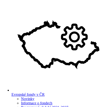
Evropské fondy v ČR
Novinky
Informace o fondech