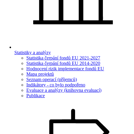
Statistiky a analýzy
Statistika čerpání fondů EU 2021-2027
Statistika čerpání fondů EU 2014-2020
Hodnocení rizik implementace fondů EU
Mapa projektů
Seznam operací (příjemců)
Indikátory - co bylo podpořeno
Evaluace a analýzy (knihovna evaluací)
Publikace