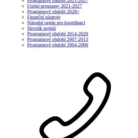
Programové období 2021-2027
Unijní programy 2021-2027
Programové období 2028+
Finanční nástroje
Národní orgán pro koordinaci
Slovník pojmů
Programové období 2014-2020
Programové období 2007-2013
Programové období 2004-2006