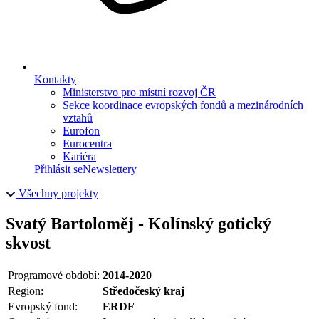
Kontakty
Ministerstvo pro místní rozvoj ČR
Sekce koordinace evropských fondů a mezinárodních
vztahů
Eurofon
Eurocentra
Kariéra
Přihlásit se
Newslettery
Všechny projekty
Svatý Bartoloměj - Kolínský gotický
skvost
Programové období:
2014-2020
Region:
Středočeský kraj
Evropský fond:
ERDF