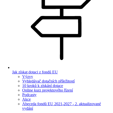
Jak získat dotaci z fondů EU
Výzvy
Vyhledávač dotačních příležitostí
10 kroků k získání dotace
Online kurz projektového řízení
Podcasty
Akce
Abeceda fondů EU 2021-2027 - 2. aktualizované
vydání