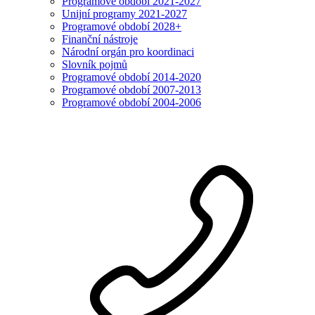
Programové období 2021-2027
Unijní programy 2021-2027
Programové období 2028+
Finanční nástroje
Národní orgán pro koordinaci
Slovník pojmů
Programové období 2014-2020
Programové období 2007-2013
Programové období 2004-2006