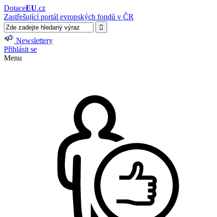
Dotace
EU
.cz
Zastřešující portál evropských fondů v ČR
Newslettery
Přihlásit se
Menu