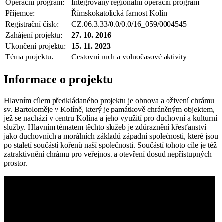
Operační program:
Integrovaný regionální operační program
Příjemce:
Římskokatolická farnost Kolín
Registrační číslo:
CZ.06.3.33/0.0/0.0/16_059/0004545
Zahájení projektu:
27. 10. 2016
Ukončení projektu:
15. 11. 2023
Téma projektu:
Cestovní ruch a volnočasové aktivity
Informace o projektu
Hlavním cílem předkládaného projektu je obnova a oživení chrámu
sv. Bartoloměje v Kolíně, který je památkově chráněným objektem,
jež se nachází v centru Kolína a jeho využití pro duchovní a kulturní
služby. Hlavním tématem těchto služeb je zdůraznění křesťanství
jako duchovních a morálních základů západní společnosti, které jsou
po staletí součástí kořenů naší společnosti. Součástí tohoto cíle je též
zatraktivnění chrámu pro veřejnost a otevření dosud nepřístupných
prostor.