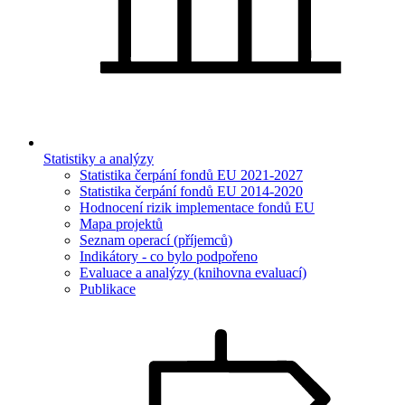
Statistiky a analýzy
Statistika čerpání fondů EU 2021-2027
Statistika čerpání fondů EU 2014-2020
Hodnocení rizik implementace fondů EU
Mapa projektů
Seznam operací (příjemců)
Indikátory - co bylo podpořeno
Evaluace a analýzy (knihovna evaluací)
Publikace