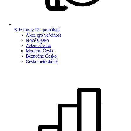
Kde fondy EU pomáhají
Akce pro veřejnost
Nové Česko
Zelené Česko
Moderní Česko
Bezpečné Česko
Česko netradičně