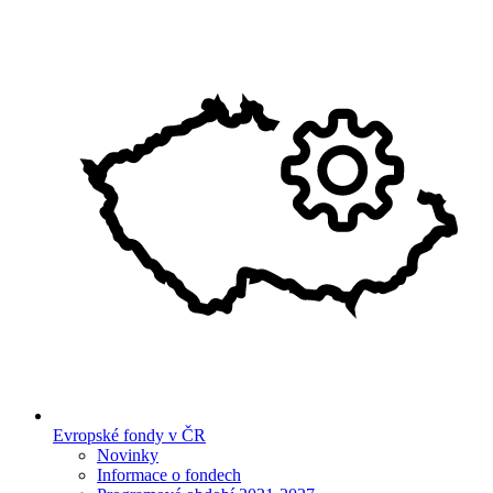
Evropské fondy v ČR
Novinky
Informace o fondech