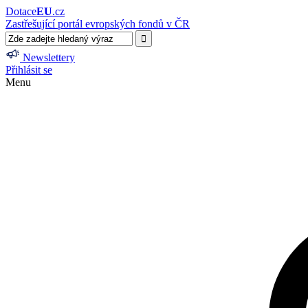
Dotace
EU
.cz
Zastřešující portál evropských fondů v ČR
Newslettery
Přihlásit se
Menu