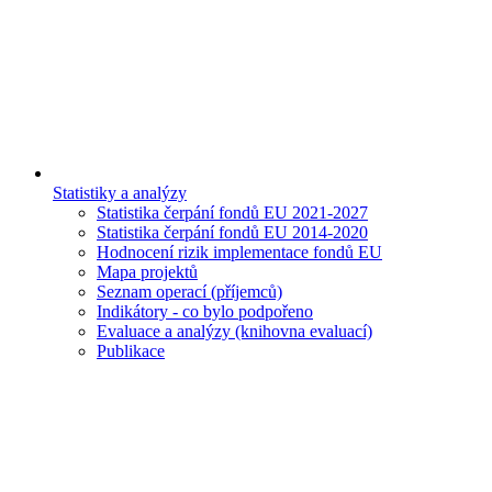
Statistiky a analýzy
Statistika čerpání fondů EU 2021-2027
Statistika čerpání fondů EU 2014-2020
Hodnocení rizik implementace fondů EU
Mapa projektů
Seznam operací (příjemců)
Indikátory - co bylo podpořeno
Evaluace a analýzy (knihovna evaluací)
Publikace