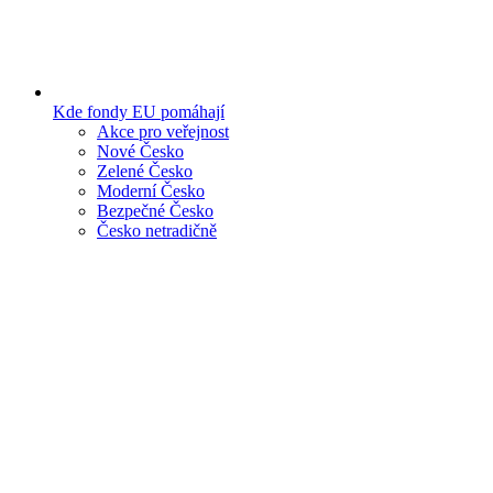
Kde fondy EU pomáhají
Akce pro veřejnost
Nové Česko
Zelené Česko
Moderní Česko
Bezpečné Česko
Česko netradičně