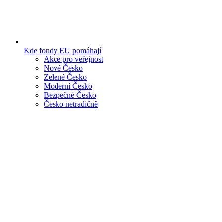
Kde fondy EU pomáhají
Akce pro veřejnost
Nové Česko
Zelené Česko
Moderní Česko
Bezpečné Česko
Česko netradičně