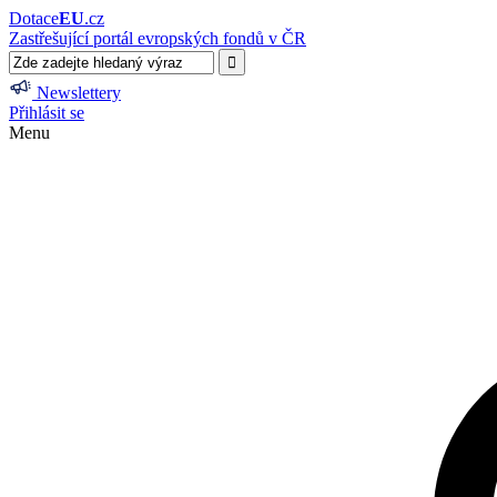
Dotace
EU
.cz
Zastřešující portál evropských fondů v ČR
Newslettery
Přihlásit se
Menu