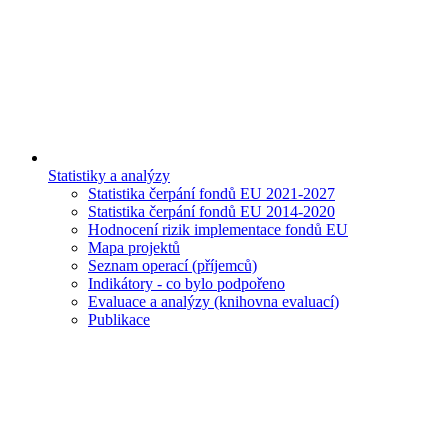
Statistiky a analýzy
Statistika čerpání fondů EU 2021-2027
Statistika čerpání fondů EU 2014-2020
Hodnocení rizik implementace fondů EU
Mapa projektů
Seznam operací (příjemců)
Indikátory - co bylo podpořeno
Evaluace a analýzy (knihovna evaluací)
Publikace