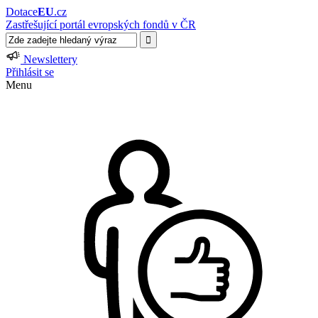
Dotace
EU
.cz
Zastřešující portál evropských fondů v ČR
Newslettery
Přihlásit se
Menu