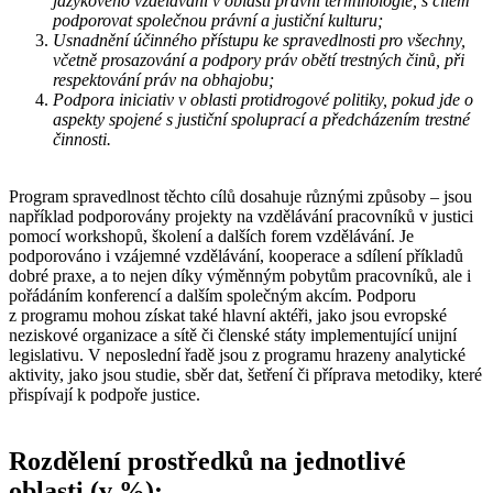
jazykového vzdělávání v oblasti právní terminologie, s cílem
podporovat společnou právní a justiční kulturu;
Usnadnění účinného přístupu ke spravedlnosti pro všechny,
včetně prosazování a podpory práv obětí trestných činů, při
respektování práv na obhajobu;
Podpora iniciativ v oblasti protidrogové politiky, pokud jde o
aspekty spojené s justiční spoluprací a předcházením trestné
činnosti.
Program spravedlnost těchto cílů dosahuje různými způsoby – jsou
například podporovány projekty na vzdělávání pracovníků v justici
pomocí workshopů, školení a dalších forem vzdělávání. Je
podporováno i vzájemné vzdělávání, kooperace a sdílení příkladů
dobré praxe, a to nejen díky výměnným pobytům pracovníků, ale i
pořádáním konferencí a dalším společným akcím. Podporu
z programu mohou získat také hlavní aktéři, jako jsou evropské
neziskové organizace a sítě či členské státy implementující unijní
legislativu. V neposlední řadě jsou z programu hrazeny analytické
aktivity, jako jsou studie, sběr dat, šetření či příprava metodiky, které
přispívají k podpoře justice.
Rozdělení prostředků na jednotlivé
oblasti (v %):