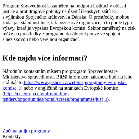
Program Spravedlnost je zaměřen na podporu institucí v oblasti
justice a protidrogové politiky na území členských států EU
s výjimkou Spojeného království a Dánska. O prostředky mohou
žádat jak státní instituce, tak neziskové organizace, a to podle typu
výzvy, která je vypsána Evropskou komisí. Sektor zaměřený na zisk
může na prostředky z programu dosáhnout pouze ve spojení
s neziskovou nebo veřejnou organizací.
Kde najdu více informací?
Národním kontaktním místem pro program Spravedlnost je
Ministerstvo spravedlnosti. Bližší informace naleznete buď na jeho
stránkách (
https://www.justice.cz/web/msp/programy-evropske-
komise
) nebo v angličtině na stránkách Evropské komise

(
https://ec.europa.eu/info/funding-
tenders/opportunities/portal/screen/programmes/just
).

Zpět na unijní programy
Kontakty