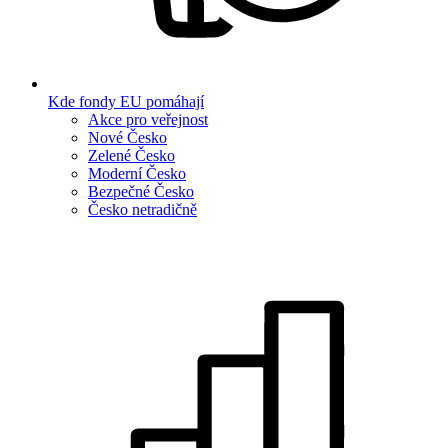
Kde fondy EU pomáhají
Akce pro veřejnost
Nové Česko
Zelené Česko
Moderní Česko
Bezpečné Česko
Česko netradičně