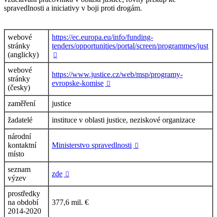
spravedlnosti a iniciativy v boji proti drogám.
webové
https://ec.europa.eu/info/funding-
stránky
tenders/opportunities/portal/screen/programmes/just
(anglicky)

webové
https://www.justice.cz/web/msp/programy-
stránky
evropske-komise

(česky)
zaměření
justice
žadatelé
instituce v oblasti justice, neziskové organizace
národní
kontaktní
Ministerstvo spravedlnosti

místo
seznam
zde

výzev
prostředky
na období
377,6 mil. €
2014-2020