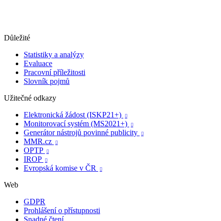
Důležité
Statistiky a analýzy
Evaluace
Pracovní příležitosti
Slovník pojmů
Užitečné odkazy
Elektronická žádost (ISKP21+)

Monitorovací systém (MS2021+)

Generátor nástrojů povinné publicity

MMR.cz

OPTP

IROP

Evropská komise v ČR

Web
GDPR
Prohlášení o přístupnosti
Snadné čtení