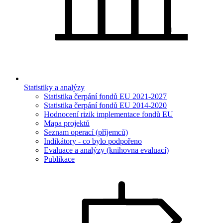
Statistiky a analýzy
Statistika čerpání fondů EU 2021-2027
Statistika čerpání fondů EU 2014-2020
Hodnocení rizik implementace fondů EU
Mapa projektů
Seznam operací (příjemců)
Indikátory - co bylo podpořeno
Evaluace a analýzy (knihovna evaluací)
Publikace