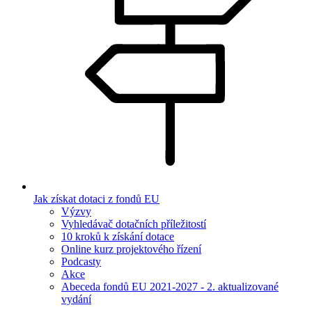
Jak získat dotaci z fondů EU
Výzvy
Vyhledávač dotačních příležitostí
10 kroků k získání dotace
Online kurz projektového řízení
Podcasty
Akce
Abeceda fondů EU 2021-2027 - 2. aktualizované
vydání