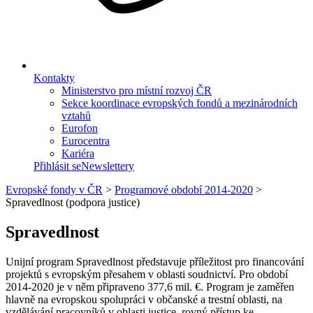
Kontakty
Ministerstvo pro místní rozvoj ČR
Sekce koordinace evropských fondů a mezinárodních
vztahů
Eurofon
Eurocentra
Kariéra
Přihlásit se
Newslettery
Evropské fondy v ČR
>
Programové období 2014-2020
>
Spravedlnost (podpora justice)
Spravedlnost
Unijní program Spravedlnost představuje příležitost pro financování
projektů s evropským přesahem v oblasti soudnictví. Pro období
2014-2020 je v něm připraveno 377,6 mil. €. Program je zaměřen
hlavně na evropskou spolupráci v občanské a trestní oblasti, na
vzdělávání pracovníků v oblasti justice, rovný přístup ke