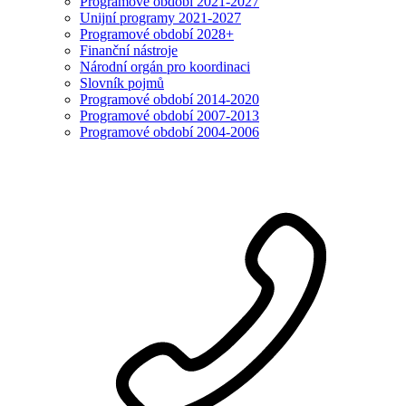
Programové období 2021-2027
Unijní programy 2021-2027
Programové období 2028+
Finanční nástroje
Národní orgán pro koordinaci
Slovník pojmů
Programové období 2014-2020
Programové období 2007-2013
Programové období 2004-2006