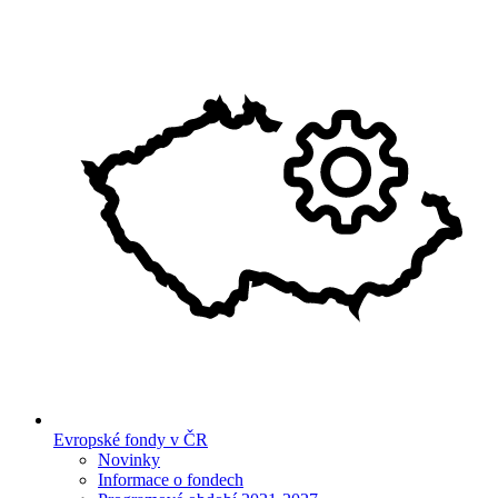
Evropské fondy v ČR
Novinky
Informace o fondech