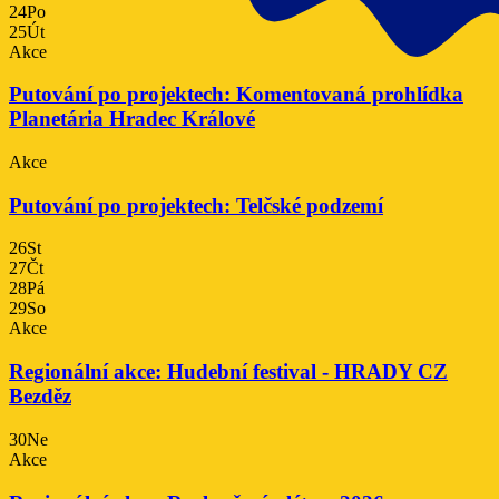
24
Po
25
Út
Akce
Putování po projektech: Komentovaná prohlídka
Planetária Hradec Králové
Akce
Putování po projektech: Telčské podzemí
26
St
27
Čt
28
Pá
29
So
Akce
Regionální akce: Hudební festival - HRADY CZ
Bezděz
30
Ne
Akce