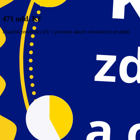
471 mld. Kč
Finanční prostředky EU v právních aktech schválených projektů