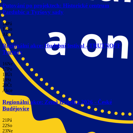
Putování po projektech: Historické centrum
Pardubic a Tyršovy sady
14
Pá
15
So
Akce
Regionální akce: Hudební festival - TRUTNOFF
Trutnov
16
Ne
17
Po
18
Út
19
St
20
Čt
Akce
Regionální akce: Země živitelka 2026 - České
Budějovice
21
Pá
22
So
23
Ne