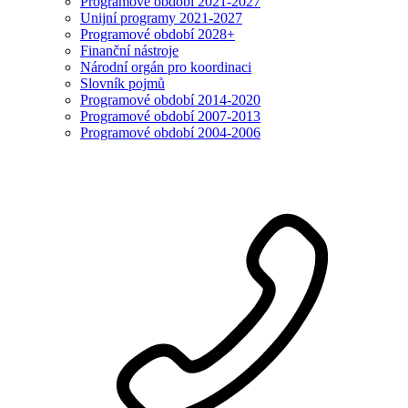
Programové období 2021-2027
Unijní programy 2021-2027
Programové období 2028+
Finanční nástroje
Národní orgán pro koordinaci
Slovník pojmů
Programové období 2014-2020
Programové období 2007-2013
Programové období 2004-2006