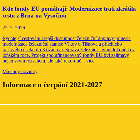
Kde fondy EU pomáhají: Modernizace trati zkrátila
cestu z Brna na Vysočinu
27. 7. 2026
Rychlejší cestování i lepší dostupnost železniční dopravy přinesla
modernizace železniční stanice Vlkov u Tišnova a přilehlého
traťového úseku do Křižanova. Správa železnic stavbu dokončila v
loňském roce. Projekt spolufinancovaný fondy EU byl zajímavý
nejen svým rozsahem, ale také rekordně...
více
Všechny novinky
Informace o čerpání 2021-2027