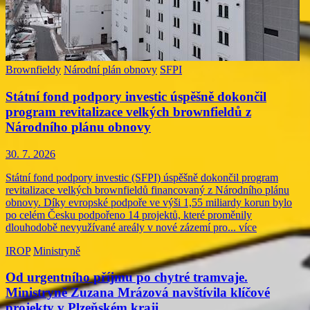
Brownfieldy
Národní plán obnovy
SFPI
Státní fond podpory investic úspěšně dokončil
program revitalizace velkých brownfieldů z
Národního plánu obnovy
30. 7. 2026
Státní fond podpory investic (SFPI) úspěšně dokončil program
revitalizace velkých brownfieldů financovaný z Národního plánu
obnovy. Díky evropské podpoře ve výši 1,55 miliardy korun bylo
po celém Česku podpořeno 14 projektů, které proměnily
dlouhodobě nevyužívané areály v nové zázemí pro...
více
IROP
Ministryně
Od urgentního příjmu po chytré tramvaje.
Ministryně Zuzana Mrázová navštívila klíčové
projekty v Plzeňském kraji