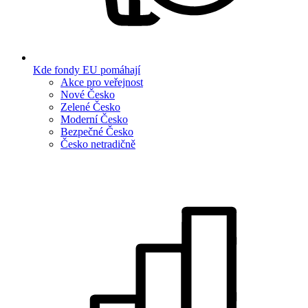
Kde fondy EU pomáhají
Akce pro veřejnost
Nové Česko
Zelené Česko
Moderní Česko
Bezpečné Česko
Česko netradičně