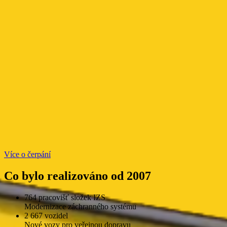
Více o čerpání
Co bylo realizováno od 2007
764 pracovišť složek IZS
Modernizace záchranného systému
2 667 vozidel
Nové vozy pro veřejnou dopravu