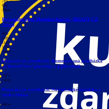
7
Pá
8
So
Akce
Regionální akce: Hudební festival - HRADY CZ
Veveří
9
Ne
10
Po
11
Út
12
St
Akce
Putování po projektech: Komentovaná procházka
za historií Staré plovárny a jejího okolí
13
Čt
Akce
Putování po projektech: Návštěvnické středisko a
stezka Olšina
Akce