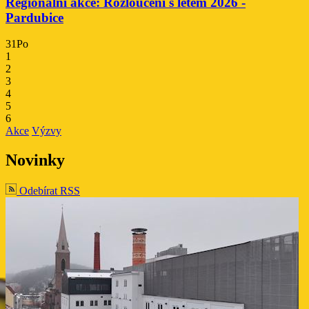
Regionální akce: Rozloučení s létem 2026 -
Pardubice
31
Po
1
2
3
4
5
6
Akce
Výzvy
Novinky
Odebírat RSS