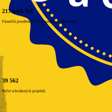
217 mld. Kč
Finanční prostředky EU proplacené příjemcům
39 562
Počet schválených projektů