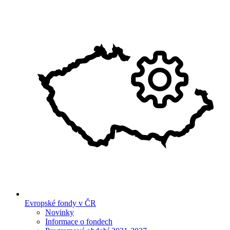
Evropské fondy v ČR
Novinky
Informace o fondech