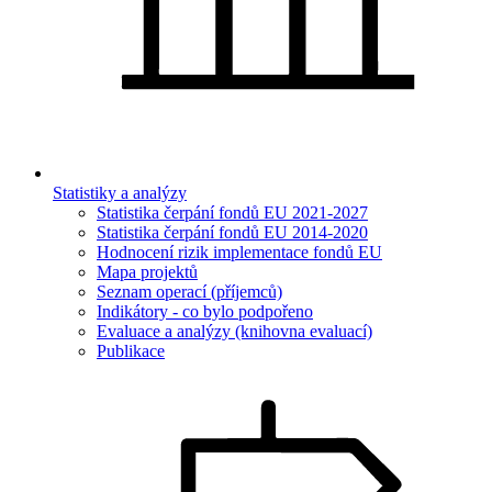
Statistiky a analýzy
Statistika čerpání fondů EU 2021-2027
Statistika čerpání fondů EU 2014-2020
Hodnocení rizik implementace fondů EU
Mapa projektů
Seznam operací (příjemců)
Indikátory - co bylo podpořeno
Evaluace a analýzy (knihovna evaluací)
Publikace