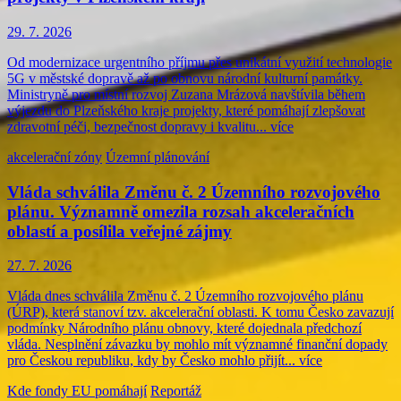
29. 7. 2026
Od modernizace urgentního příjmu přes unikátní využití technologie
5G v městské dopravě až po obnovu národní kulturní památky.
Ministryně pro místní rozvoj Zuzana Mrázová navštívila během
výjezdu do Plzeňského kraje projekty, které pomáhají zlepšovat
zdravotní péči, bezpečnost dopravy i kvalitu...
více
akcelerační zóny
Územní plánování
Vláda schválila Změnu č. 2 Územního rozvojového
plánu. Významně omezila rozsah akceleračních
oblastí a posílila veřejné zájmy
27. 7. 2026
Vláda dnes schválila Změnu č. 2 Územního rozvojového plánu
(ÚRP), která stanoví tzv. akcelerační oblasti. K tomu Česko zavazují
podmínky Národního plánu obnovy, které dojednala předchozí
vláda. Nesplnění závazku by mohlo mít významné finanční dopady
pro Českou republiku, kdy by Česko mohlo přijít...
více
Kde fondy EU pomáhají
Reportáž