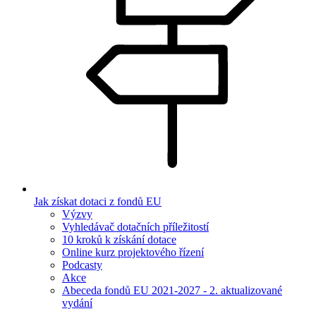
Jak získat dotaci z fondů EU
Výzvy
Vyhledávač dotačních příležitostí
10 kroků k získání dotace
Online kurz projektového řízení
Podcasty
Akce
Abeceda fondů EU 2021-2027 - 2. aktualizované
vydání