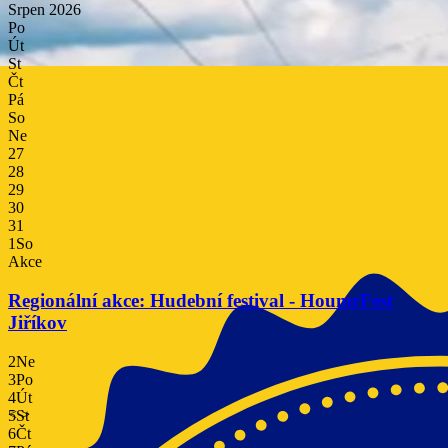
Srpen
2026
Po
Út
St
Čt
Pá
So
Ne
27
28
29
30
31
1
So
Akce
Regionální akce: Hudební festival - HoumrFest
Jiříkov
2
Ne
3
Po
4
Út
<
>
5
St
6
Čt