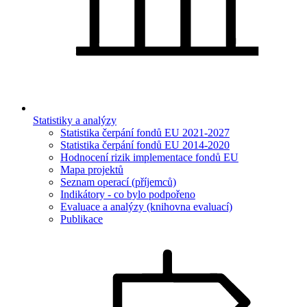
Statistiky a analýzy
Statistika čerpání fondů EU 2021-2027
Statistika čerpání fondů EU 2014-2020
Hodnocení rizik implementace fondů EU
Mapa projektů
Seznam operací (příjemců)
Indikátory - co bylo podpořeno
Evaluace a analýzy (knihovna evaluací)
Publikace