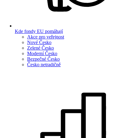
Kde fondy EU pomáhají
Akce pro veřejnost
Nové Česko
Zelené Česko
Moderní Česko
Bezpečné Česko
Česko netradičně