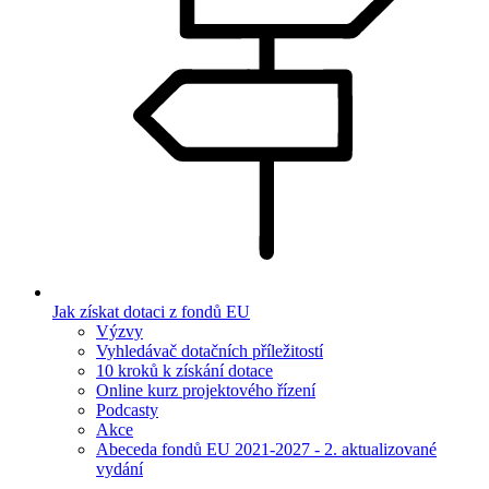
Jak získat dotaci z fondů EU
Výzvy
Vyhledávač dotačních příležitostí
10 kroků k získání dotace
Online kurz projektového řízení
Podcasty
Akce
Abeceda fondů EU 2021-2027 - 2. aktualizované
vydání