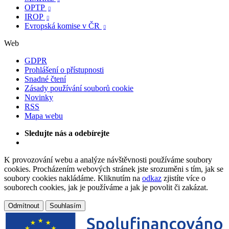
OPTP

IROP

Evropská komise v ČR

Web
GDPR
Prohlášení o přístupnosti
Snadné čtení
Zásady používání souborů cookie
Novinky
RSS
Mapa webu
Sledujte nás a odebírejte
K provozování webu a analýze návštěvnosti používáme soubory
cookies. Procházením webových stránek jste srozuměni s tím, jak se
soubory cookies nakládáme. Kliknutím na
odkaz
zjistíte více o
souborech cookies, jak je používáme a jak je povolit či zakázat.
Odmítnout
Souhlasím