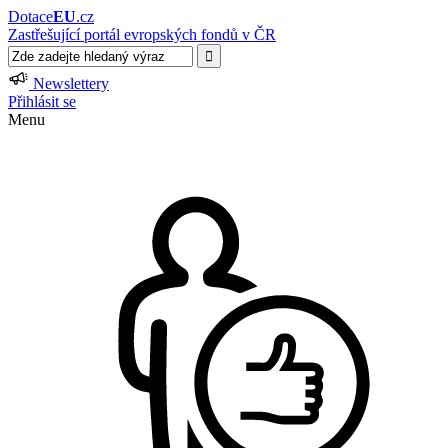
Dotace
EU
.cz
Zastřešující portál evropských fondů v ČR
Newslettery
Přihlásit se
Menu