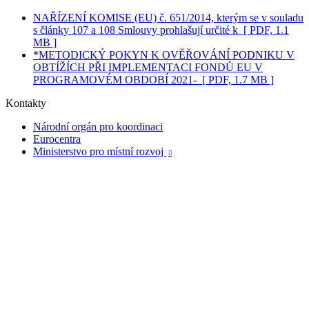
NAŘÍZENÍ KOMISE (EU) č. 651/2014, kterým se v souladu
s články 107 a 108 Smlouvy prohlašují určité k
[ PDF, 1.1
MB ]
*METODICKÝ POKYN K OVĚŘOVÁNÍ PODNIKU V
OBTÍŽÍCH PŘI IMPLEMENTACI FONDŮ EU V
PROGRAMOVÉM OBDOBÍ 2021-
[ PDF, 1.7 MB ]
Kontakty
Národní orgán pro koordinaci
Eurocentra
Ministerstvo pro místní rozvoj
