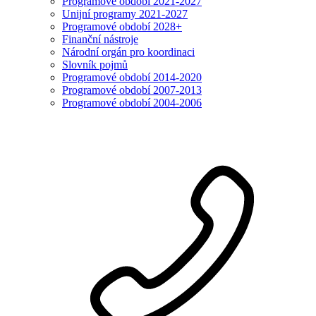
Programové období 2021-2027
Unijní programy 2021-2027
Programové období 2028+
Finanční nástroje
Národní orgán pro koordinaci
Slovník pojmů
Programové období 2014-2020
Programové období 2007-2013
Programové období 2004-2006