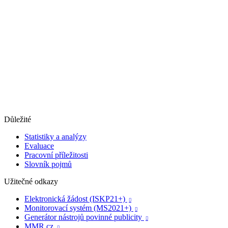
Důležité
Statistiky a analýzy
Evaluace
Pracovní příležitosti
Slovník pojmů
Užitečné odkazy
Elektronická žádost (ISKP21+)

Monitorovací systém (MS2021+)

Generátor nástrojů povinné publicity

MMR.cz
