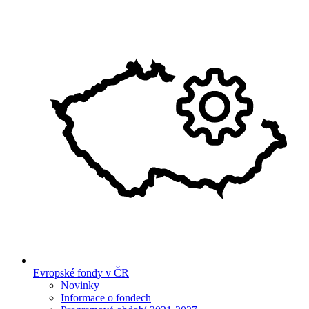
Evropské fondy v ČR
Novinky
Informace o fondech