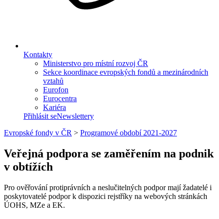
Kontakty
Ministerstvo pro místní rozvoj ČR
Sekce koordinace evropských fondů a mezinárodních
vztahů
Eurofon
Eurocentra
Kariéra
Přihlásit se
Newslettery
Evropské fondy v ČR
>
Programové období 2021-2027
Veřejná podpora se zaměřením na podnik
v obtížích
Pro ověřování protiprávních a neslučitelných podpor mají žadatelé i
poskytovatelé podpor k dispozici rejstříky na webových stránkách
ÚOHS, MZe a EK.