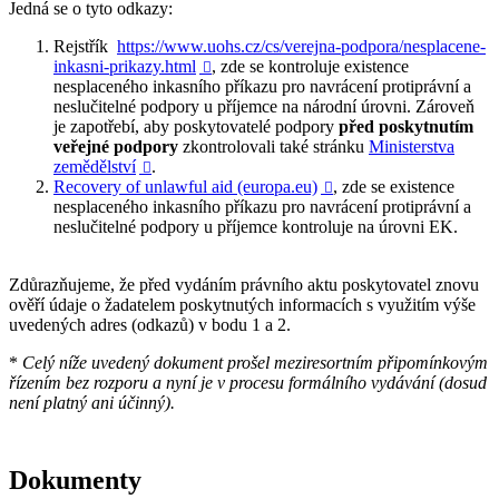
Jedná se o tyto odkazy:
Rejstřík
https://www.uohs.cz/cs/verejna-podpora/nesplacene-
inkasni-prikazy.html
, zde se kontroluje existence

nesplaceného inkasního příkazu pro navrácení protiprávní a
neslučitelné podpory u příjemce na národní úrovni. Zároveň
je zapotřebí, aby poskytovatelé podpory
před poskytnutím
veřejné podpory
zkontrolovali také stránku
Ministerstva
zemědělství
.

Recovery of unlawful aid (europa.eu)
, zde se existence

nesplaceného inkasního příkazu pro navrácení protiprávní a
neslučitelné podpory u příjemce kontroluje na úrovni EK.
Zdůrazňujeme, že před vydáním právního aktu poskytovatel znovu
ověří údaje o žadatelem poskytnutých informacích s využitím výše
uvedených adres (odkazů) v bodu 1 a 2.
*
Celý níže uvedený dokument prošel meziresortním připomínkovým
řízením bez rozporu a nyní je v procesu formálního vydávání (dosud
není platný ani účinný).
Dokumenty