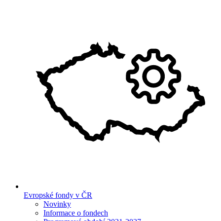
Evropské fondy v ČR
Novinky
Informace o fondech