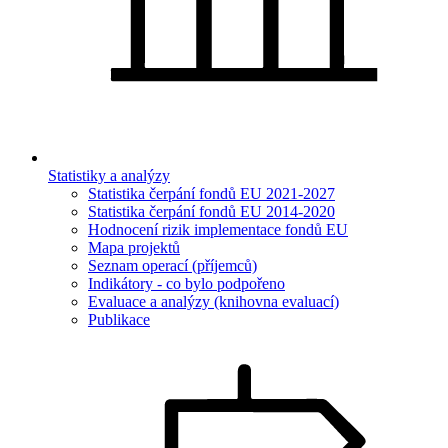
Statistiky a analýzy
Statistika čerpání fondů EU 2021-2027
Statistika čerpání fondů EU 2014-2020
Hodnocení rizik implementace fondů EU
Mapa projektů
Seznam operací (příjemců)
Indikátory - co bylo podpořeno
Evaluace a analýzy (knihovna evaluací)
Publikace