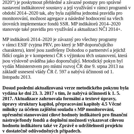
2020“) je poskytnout přehledné a závazné postupy pro správné
nastavení indikátorové soustavy a její využívání v rámci programů v
období 2014–2020 tak, aby byla zajištěna jednotná pravidla pro
monitorování, možnost agregace a následné hodnocení na všech
úrovních implementace fondů SSR. MP indikátorů 2014–2020
stanovuje také pravidla pro využívání a aktualizaci NČI 2014+.
MP indikátorů 2014–2020 je závazný pro všechny programy
v rámci ESIF (vyjma PRV, pro který je MP doporučujícího
charakteru), které jsou zastřešeny Dohodou o partnerství a jejichž
řídící orgán je v kompetenci ČR s výjimkou těch ustanovení, která
jsou výslovně uváděna jako doporučující. Metodický pokyn byl
vydán Ministerstvem pro místní rozvoj ČR dne 9. srpna 2013 na
základě usnesení vlády ČR č. 597 a nabývá účinnosti od 1.
listopadu 2013.
Dosud poslední aktualizovaná verze metodického pokynu byla
vydána ke dni 23. 3. 2017 s tím, že nabývá účinnosti k 1. 5.
2017. Aktualizace zahrnovala formální a textové úpravy,
úpravy struktury kapitol, přepracování kapitoly 4.5 Věcné
milníky za účelem zajištění souladu s MP monitorování,
upřesnění stanovování cílové hodnoty indikátorů pro finanční
nástroje/fondy fondů a doplnění možnosti vykazovat cílovou
hodnotu indikátoru také ve Zprávě o udržitelnosti projektu
v dostatečně odůvodněných případech.