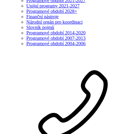
Programové období 2021-2027
Unijní programy 2021-2027
Programové období 2028+
Finanční nástroje
Národní orgán pro koordinaci
Slovník pojmů
Programové období 2014-2020
Programové období 2007-2013
Programové období 2004-2006