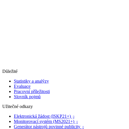
Důležité
Statistiky a analýzy
Evaluace
Pracovní příležitosti
Slovník pojmů
Užitečné odkazy
Elektronická žádost (ISKP21+)

Monitorovací systém (MS2021+)

Generátor nástrojů povinné publicity
