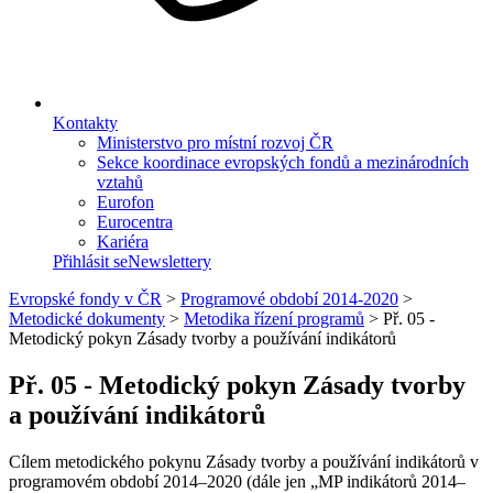
Kontakty
Ministerstvo pro místní rozvoj ČR
Sekce koordinace evropských fondů a mezinárodních
vztahů
Eurofon
Eurocentra
Kariéra
Přihlásit se
Newslettery
Evropské fondy v ČR
>
Programové období 2014-2020
>
Metodické dokumenty
>
Metodika řízení programů
>
Př. 05 -
Metodický pokyn Zásady tvorby a používání indikátorů
Př. 05 - Metodický pokyn Zásady tvorby
a používání indikátorů
Cílem metodického pokynu Zásady tvorby a používání indikátorů v
programovém období 2014–2020 (dále jen „MP indikátorů 2014–