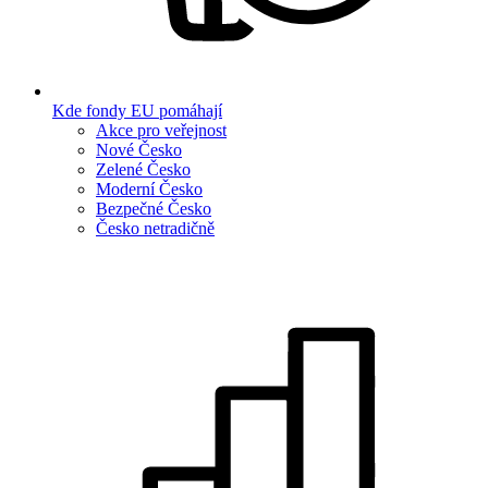
Kde fondy EU pomáhají
Akce pro veřejnost
Nové Česko
Zelené Česko
Moderní Česko
Bezpečné Česko
Česko netradičně