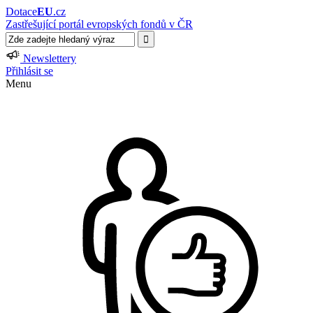
Dotace
EU
.cz
Zastřešující portál evropských fondů v ČR
Newslettery
Přihlásit se
Menu