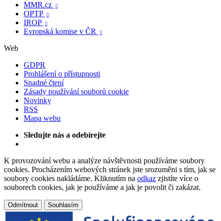
MMR.cz

OPTP

IROP

Evropská komise v ČR

Web
GDPR
Prohlášení o přístupnosti
Snadné čtení
Zásady používání souborů cookie
Novinky
RSS
Mapa webu
Sledujte nás a odebírejte
K provozování webu a analýze návštěvnosti používáme soubory
cookies. Procházením webových stránek jste srozuměni s tím, jak se
soubory cookies nakládáme. Kliknutím na
odkaz
zjistíte více o
souborech cookies, jak je používáme a jak je povolit či zakázat.
Odmítnout
Souhlasím