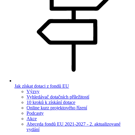
Jak získat dotaci z fondů EU
Výzvy
Vyhledávač dotačních příležitostí
10 kroků k získání dotace
Online kurz projektového řízení
Podcasty
Akce
Abeceda fondů EU 2021-2027 - 2. aktualizované
vydání