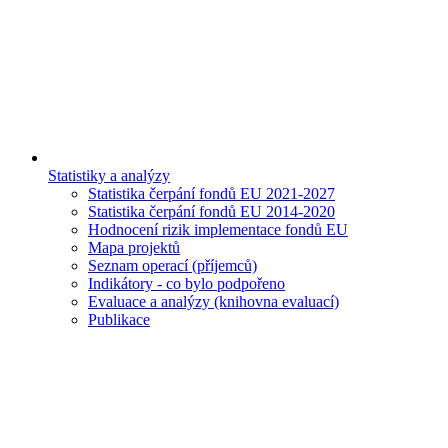
Statistiky a analýzy
Statistika čerpání fondů EU 2021-2027
Statistika čerpání fondů EU 2014-2020
Hodnocení rizik implementace fondů EU
Mapa projektů
Seznam operací (příjemců)
Indikátory - co bylo podpořeno
Evaluace a analýzy (knihovna evaluací)
Publikace