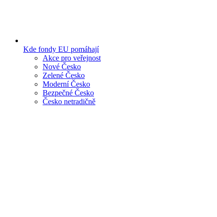
Kde fondy EU pomáhají
Akce pro veřejnost
Nové Česko
Zelené Česko
Moderní Česko
Bezpečné Česko
Česko netradičně