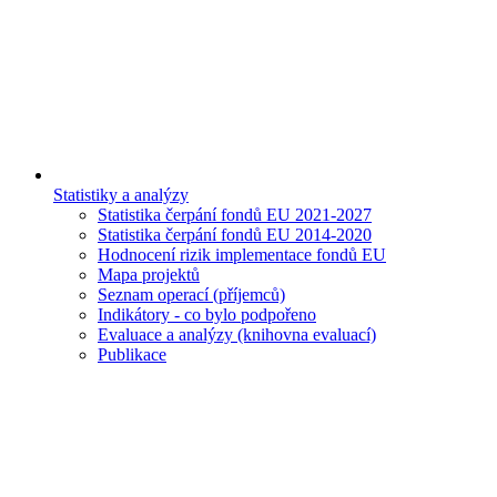
Statistiky a analýzy
Statistika čerpání fondů EU 2021-2027
Statistika čerpání fondů EU 2014-2020
Hodnocení rizik implementace fondů EU
Mapa projektů
Seznam operací (příjemců)
Indikátory - co bylo podpořeno
Evaluace a analýzy (knihovna evaluací)
Publikace