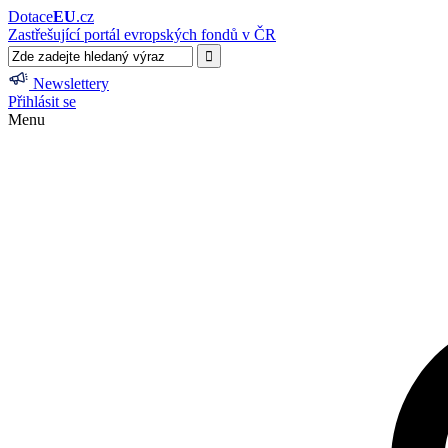
Dotace
EU
.cz
Zastřešující portál evropských fondů v ČR
Newslettery
Přihlásit se
Menu