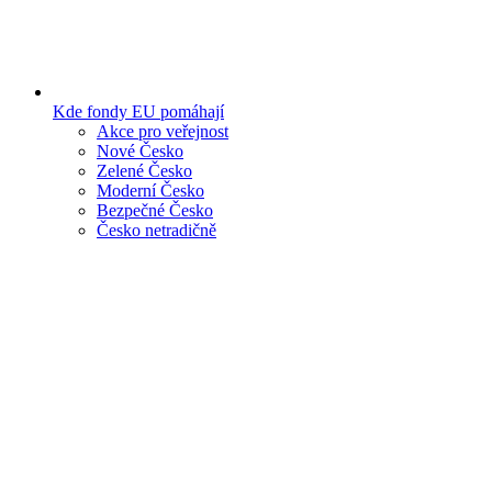
Kde fondy EU pomáhají
Akce pro veřejnost
Nové Česko
Zelené Česko
Moderní Česko
Bezpečné Česko
Česko netradičně