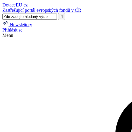
Dotace
EU
.cz
Zastřešující portál evropských fondů v ČR
Newslettery
Přihlásit se
Menu