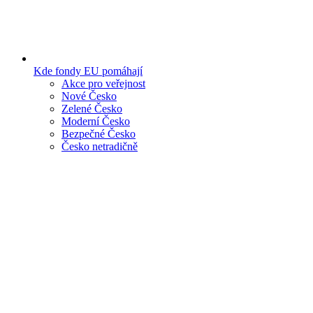
Kde fondy EU pomáhají
Akce pro veřejnost
Nové Česko
Zelené Česko
Moderní Česko
Bezpečné Česko
Česko netradičně