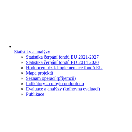
Statistiky a analýzy
Statistika čerpání fondů EU 2021-2027
Statistika čerpání fondů EU 2014-2020
Hodnocení rizik implementace fondů EU
Mapa projektů
Seznam operací (příjemců)
Indikátory - co bylo podpořeno
Evaluace a analýzy (knihovna evaluací)
Publikace