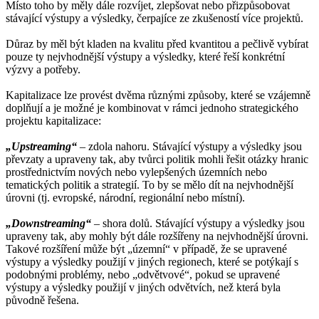
Místo toho by měly dále rozvíjet, zlepšovat nebo přizpůsobovat
stávající výstupy a výsledky, čerpajíce ze zkušeností více projektů.
Důraz by měl být kladen na kvalitu před kvantitou a pečlivě vybírat
pouze ty nejvhodnější výstupy a výsledky, které řeší konkrétní
výzvy a potřeby.
Kapitalizace lze provést dvěma různými způsoby, které se vzájemně
doplňují a je možné je kombinovat v rámci jednoho strategického
projektu kapitalizace:
„Upstreaming“
– zdola nahoru. Stávající výstupy a výsledky jsou
převzaty a upraveny tak, aby tvůrci politik mohli řešit otázky hranic
prostřednictvím nových nebo vylepšených územních nebo
tematických politik a strategií. To by se mělo dít na nejvhodnější
úrovni (tj. evropské, národní, regionální nebo místní).
„Downstreaming“
– shora dolů. Stávající výstupy a výsledky jsou
upraveny tak, aby mohly být dále rozšířeny na nejvhodnější úrovni.
Takové rozšíření může být „územní“ v případě, že se upravené
výstupy a výsledky použijí v jiných regionech, které se potýkají s
podobnými problémy, nebo „odvětvové“, pokud se upravené
výstupy a výsledky použijí v jiných odvětvích, než která byla
původně řešena.