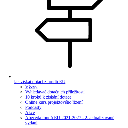
Jak získat dotaci z fondů EU
Výzvy
Vyhledávač dotačních příležitostí
10 kroků k získání dotace
Online kurz projektového řízení
Podcasty
Akce
Abeceda fondů EU 2021-2027 - 2. aktualizované
vydání