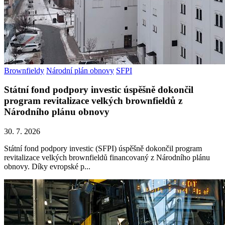
Brownfieldy
Národní plán obnovy
SFPI
Státní fond podpory investic úspěšně dokončil
program revitalizace velkých brownfieldů z
Národního plánu obnovy
30. 7. 2026
Státní fond podpory investic (SFPI) úspěšně dokončil program
revitalizace velkých brownfieldů financovaný z Národního plánu
obnovy. Díky evropské p...