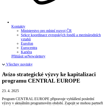
Kontakty
Ministerstvo pro místní rozvoj ČR
Sekce koordinace evropských fondů a mezinárodních
vztahů
Eurofon
Eurocentra
Kariéra
Přihlásit se
Newslettery
Všechny novinky
Avízo strategické výzvy ke kapitalizaci
programu CENTRAL EUROPE
23. 4. 2025
Program CENTRAL EUROPE připravuje vyhlášení poslední
výzvy v aktuálním programovém období. Zapojit se mohou partneři