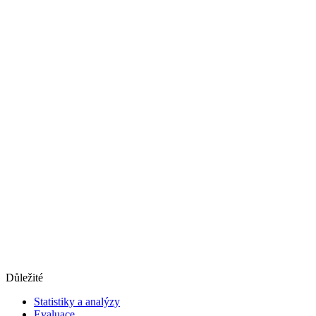
Důležité
Statistiky a analýzy
Evaluace