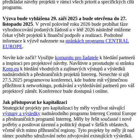
předkládat návrhy projektů v rámci všech priorit a specifických cílů
programu.
Výzva bude vyhlášena 29. září 2025 a bude otevřena do 27.
listopadu 2025
. V první polovině roku 2026 bude probíhat fáze
vyhodnocování podaných žádostí a v létě 2026 následně můžeme
čekat výběr projektů k finanční podpoře a realizaci. Podrobné
informace k výzvě naleznete na
stránkách programu CENTRAL
EUROPE
.
Nevíte kde začít? Využijte
komunitu pro žadatele
k hledání partnerů
a inspiraci pro projektové návrhy. Navštivte a prostudujte si stránku
Keep.eu
k hledání vhodných a zajímavých výstupů a výsledků
nadnárodních a přeshraničních projektů Interreg. Nenechte si ujít
27.5.2025 programovou konferenci
,
kde budete mít výjimečnou
příležitost k networkingu, potkávání a vyhledávání partnerů pro váš
projektový záměr. Konference bude dostupná i online.
Jak přistupovat ke kapitalizaci
Strategické projekty pro kapitalizaci by měly využívat stávající
výstupy a výsledky
nadnárodního programu Interreg Central Europe
a přeshraničních programů Interreg. Měly by řešit současné i nové
potřeby a posilovat územní a politický dopad v širších oblastech,
včetně těch mimo příhraniční regiony. Tyto projekty by měly jít nad
rámec pouhého sdružování nebo zdvojování existujících výsledků.