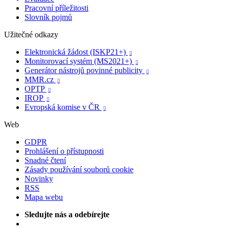
Pracovní příležitosti
Slovník pojmů
Užitečné odkazy
Elektronická žádost (ISKP21+)

Monitorovací systém (MS2021+)

Generátor nástrojů povinné publicity

MMR.cz

OPTP

IROP

Evropská komise v ČR

Web
GDPR
Prohlášení o přístupnosti
Snadné čtení
Zásady používání souborů cookie
Novinky
RSS
Mapa webu
Sledujte nás a odebírejte