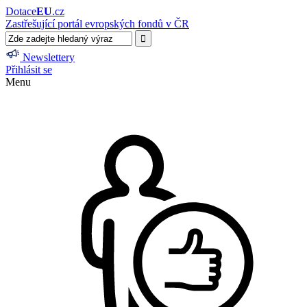
Dotace
EU
.cz
Zastřešující portál evropských fondů v ČR
Newslettery
Přihlásit se
Menu