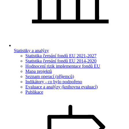
Statistiky a analýzy
Statistika čerpání fondů EU 2021-2027
Statistika čerpání fondů EU 2014-2020
Hodnocení rizik implementace fondů EU
Mapa projektů
Seznam operací (příjemců)
Indikátory - co bylo podpořeno
Evaluace a analýzy (knihovna evaluací)
Publikace