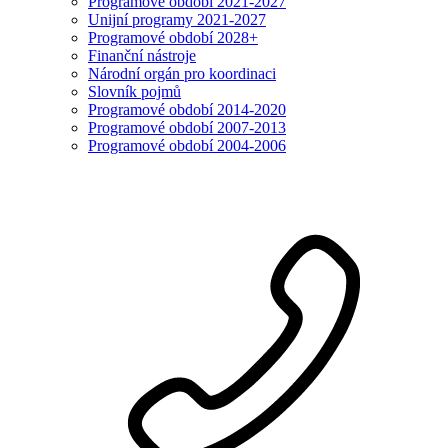
Programové období 2021-2027
Unijní programy 2021-2027
Programové období 2028+
Finanční nástroje
Národní orgán pro koordinaci
Slovník pojmů
Programové období 2014-2020
Programové období 2007-2013
Programové období 2004-2006