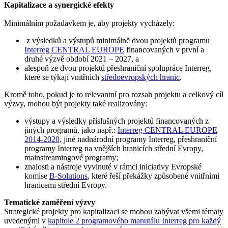
Kapitalizace a synergické efekty
Minimálním požadavkem je, aby projekty vycházely:
z výsledků a výstupů minimálně dvou projektů programu
Interreg CENTRAL EUROPE
financovaných v první a
druhé výzvě období 2021 – 2027, a
alespoň ze dvou projektů přeshraniční spolupráce Interreg,
které se týkají vnitřních
středoevropských hranic
.
Kromě toho, pokud je to relevantní pro rozsah projektu a celkový cíl
výzvy, mohou být projekty také realizovány:
výstupy a výsledky příslušných projektů financovaných z
jiných programů, jako např.:
Interreg CENTRAL EUROPE
2014-2020,
jiné nadnárodní programy Interreg, přeshraniční
programy Interreg na vnějších hranicích střední Evropy,
mainstreamingové programy;
znalosti a nástroje vyvinuté v rámci iniciativy Evropské
komise
B-Solutions
, které řeší překážky způsobené vnitřními
hranicemi střední Evropy.
Tematické zaměření výzvy
Strategické projekty pro kapitalizaci se mohou zabývat všemi tématy
uvedenými v
kapitole 2 programového manutálu Interreg pro každý