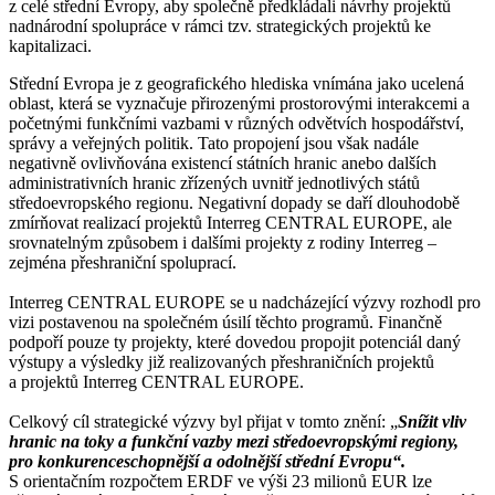
z celé střední Evropy, aby společně předkládali návrhy projektů
nadnárodní spolupráce v rámci tzv. strategických projektů ke
kapitalizaci.
Střední Evropa je z geografického hlediska vnímána jako ucelená
oblast, která se vyznačuje přirozenými prostorovými interakcemi a
početnými funkčními vazbami v různých odvětvích hospodářství,
správy a veřejných politik. Tato propojení jsou však nadále
negativně ovlivňována existencí státních hranic anebo dalších
administrativních hranic zřízených uvnitř jednotlivých států
středoevropského regionu. Negativní dopady se daří dlouhodobě
zmírňovat realizací projektů Interreg CENTRAL EUROPE, ale
srovnatelným způsobem i dalšími projekty z rodiny Interreg –
zejména přeshraniční spoluprací.
Interreg CENTRAL EUROPE se u nadcházející výzvy rozhodl pro
vizi postavenou na společném úsilí těchto programů. Finančně
podpoří pouze ty projekty, které dovedou propojit potenciál daný
výstupy a výsledky již realizovaných přeshraničních projektů
a projektů Interreg CENTRAL EUROPE.
Celkový cíl strategické výzvy byl přijat v tomto znění: „
Snížit vliv
hranic na toky a funkční vazby mezi středoevropskými regiony,
pro konkurenceschopnější a odolnější střední Evropu“.
S orientačním rozpočtem ERDF ve výši 23 milionů EUR lze