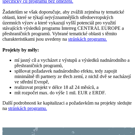
specifický cíl programu bez omezení
.
Žadatelům se však doporučuje, aby zvážili zejména ty tematické
oblasti, které se týkají nejvýznamnějších středoevropských
územních výzev a které vykazují vyšší potenciál pro využití
stávajících výsledků programu Interreg CENTRAL EUROPE a
přeshraničních programů. Vybrané tematické oblasti s těmito
charakteristikami jsou uvedeny na
stránkách programu
.
Projekty by měly:
mí jasný cíl a vycházet z výstupů a výsledků nadnárodního a
přeshraničních programů,
splňovat požadavek nadnárodního efektu, tedy zapojit
minimálně tři partnery ze třech zemí, z nichž dvě se nacházejí
ve střední Evropě,
realizovat projekt v délce 18 až 24 měsíců, a
mít rozpočet max. do výše 1 mil. EUR z ERDF.
Další podrobnosti ke kapitalizaci a požadavkům na projekty sledujte
na
stránkách programu.