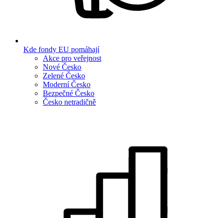
Kde fondy EU pomáhají
Akce pro veřejnost
Nové Česko
Zelené Česko
Moderní Česko
Bezpečné Česko
Česko netradičně