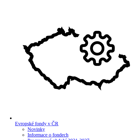
Evropské fondy v ČR
Novinky
Informace o fondech