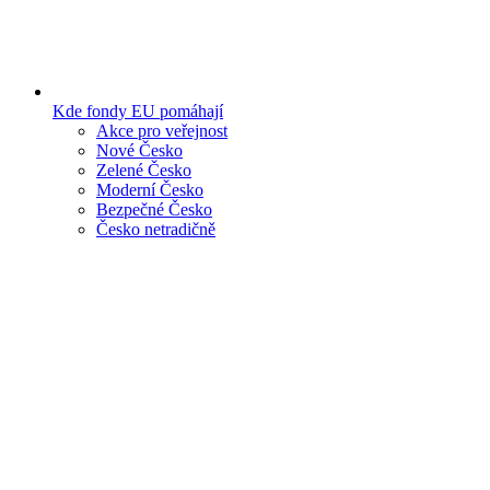
Kde fondy EU pomáhají
Akce pro veřejnost
Nové Česko
Zelené Česko
Moderní Česko
Bezpečné Česko
Česko netradičně