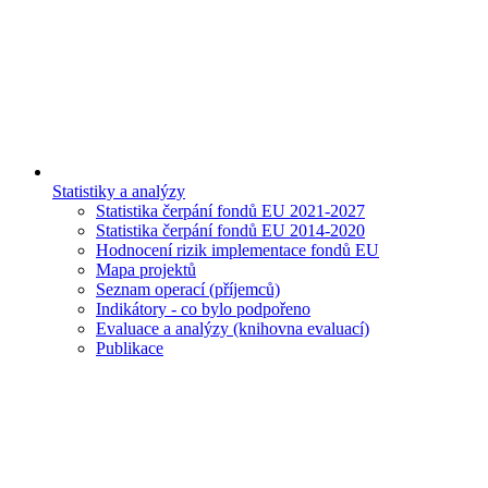
Statistiky a analýzy
Statistika čerpání fondů EU 2021-2027
Statistika čerpání fondů EU 2014-2020
Hodnocení rizik implementace fondů EU
Mapa projektů
Seznam operací (příjemců)
Indikátory - co bylo podpořeno
Evaluace a analýzy (knihovna evaluací)
Publikace