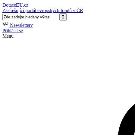
Dotace
EU
.cz
Zastřešující portál evropských fondů v ČR
Newslettery
Přihlásit se
Menu