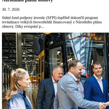
30. 7. 2026
Státní fond podpory investic (SFPI) úspěšně dokončil program
revitalizace velkých brownfieldů financovaný z Národního plánu
obnovy. Díky evropské p...