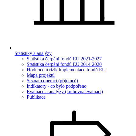
Statistiky a analýzy
Statistika čerpání fondů EU 2021-2027
Statistika čerpání fondů EU 2014-2020
Hodnocení rizik implementace fondů EU
Mapa projektů
Seznam operací (příjemců)
Indikátory - co bylo podpořeno
Evaluace a analýzy (knihovna evaluací)
Publikace