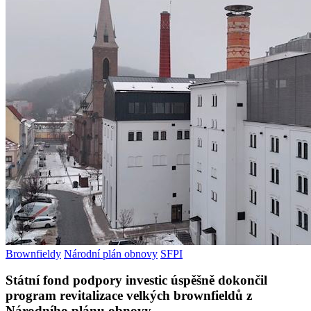
Brownfieldy
Národní plán obnovy
SFPI
Státní fond podpory investic úspěšně dokončil
program revitalizace velkých brownfieldů z
Národního plánu obnovy