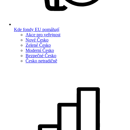
Kde fondy EU pomáhají
Akce pro veřejnost
Nové Česko
Zelené Česko
Moderní Česko
Bezpečné Česko
Česko netradičně