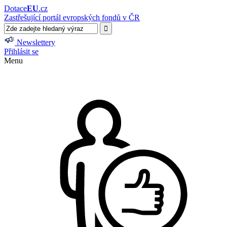
Dotace
EU
.cz
Zastřešující portál evropských fondů v ČR
Newslettery
Přihlásit se
Menu