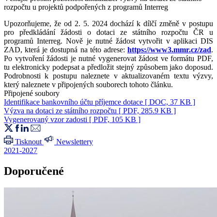
rozpočtu u projektů podpořených z programů Interreg
Upozorňujeme, že od 2. 5. 2024 dochází k dílčí změně v postupu
pro předkládání žádosti o dotaci ze státního rozpočtu ČR u
programů Interreg. Nově je nutné žádost vytvořit v aplikaci DIS
ZAD, která je dostupná na této adrese:
https://www3.mmr.cz/zad
.
Po vytvoření žádosti je nutné vygenerovat žádost ve formátu PDF,
tu elektronicky podepsat a předložit stejný způsobem jako doposud.
Podrobnosti k postupu naleznete v aktualizovaném textu výzvy,
který naleznete v připojených souborech tohoto článku.
Připojené soubory
Identifikace bankovního účtu příjemce dotace
[ DOC, 37 KB ]
Výzva na dotaci ze státního rozpočtu
[ PDF, 285.9 KB ]
Vygenerovaný vzor zadosti
[ PDF, 105 KB ]
Tisknout
Newslettery
2021-2027
Doporučené