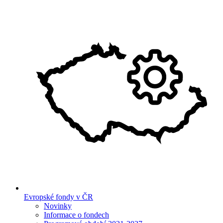
Evropské fondy v ČR
Novinky
Informace o fondech