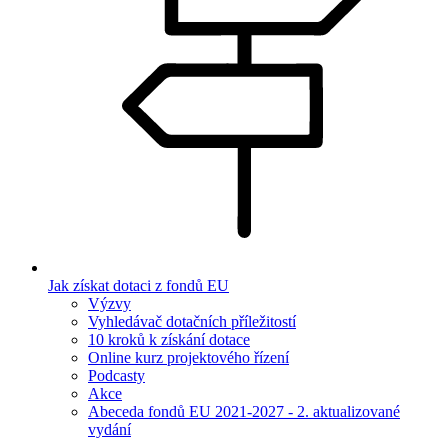
Jak získat dotaci z fondů EU
Výzvy
Vyhledávač dotačních příležitostí
10 kroků k získání dotace
Online kurz projektového řízení
Podcasty
Akce
Abeceda fondů EU 2021-2027 - 2. aktualizované
vydání