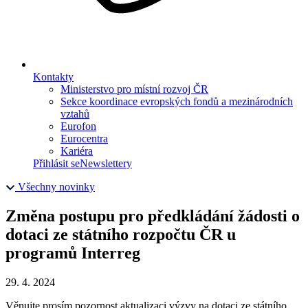
Kontakty
Ministerstvo pro místní rozvoj ČR
Sekce koordinace evropských fondů a mezinárodních
vztahů
Eurofon
Eurocentra
Kariéra
Přihlásit se
Newslettery
Všechny novinky
Změna postupu pro předkládání žádosti o
dotaci ze státního rozpočtu ČR u
programů Interreg
29. 4. 2024
Věnujte prosím pozornost aktualizaci výzvy na dotaci ze státního