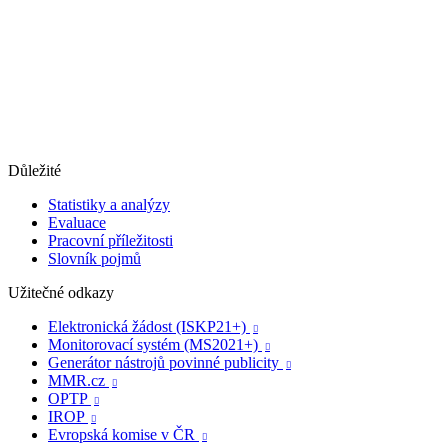
Důležité
Statistiky a analýzy
Evaluace
Pracovní příležitosti
Slovník pojmů
Užitečné odkazy
Elektronická žádost (ISKP21+)

Monitorovací systém (MS2021+)

Generátor nástrojů povinné publicity

MMR.cz

OPTP

IROP

Evropská komise v ČR
