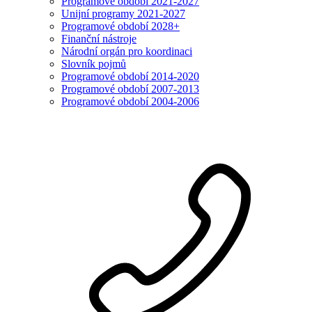
Programové období 2021-2027
Unijní programy 2021-2027
Programové období 2028+
Finanční nástroje
Národní orgán pro koordinaci
Slovník pojmů
Programové období 2014-2020
Programové období 2007-2013
Programové období 2004-2006