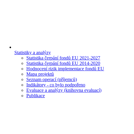
Statistiky a analýzy
Statistika čerpání fondů EU 2021-2027
Statistika čerpání fondů EU 2014-2020
Hodnocení rizik implementace fondů EU
Mapa projektů
Seznam operací (příjemců)
Indikátory - co bylo podpořeno
Evaluace a analýzy (knihovna evaluací)
Publikace