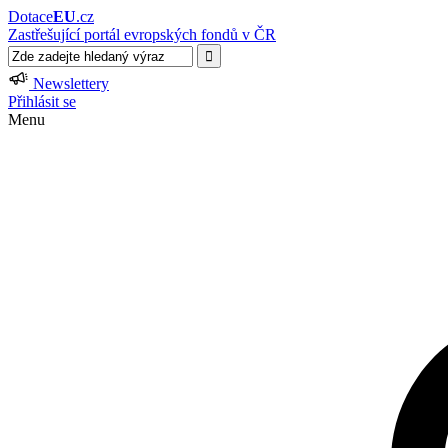
Dotace
EU
.cz
Zastřešující portál evropských fondů v ČR
Newslettery
Přihlásit se
Menu