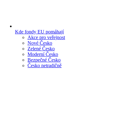
Kde fondy EU pomáhají
Akce pro veřejnost
Nové Česko
Zelené Česko
Moderní Česko
Bezpečné Česko
Česko netradičně