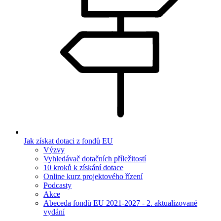
Jak získat dotaci z fondů EU
Výzvy
Vyhledávač dotačních příležitostí
10 kroků k získání dotace
Online kurz projektového řízení
Podcasty
Akce
Abeceda fondů EU 2021-2027 - 2. aktualizované
vydání