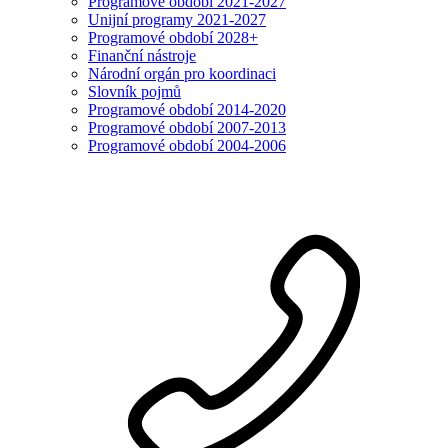
Programové období 2021-2027
Unijní programy 2021-2027
Programové období 2028+
Finanční nástroje
Národní orgán pro koordinaci
Slovník pojmů
Programové období 2014-2020
Programové období 2007-2013
Programové období 2004-2006