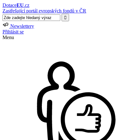
Dotace
EU
.cz
Zastřešující portál evropských fondů v ČR
Newslettery
Přihlásit se
Menu