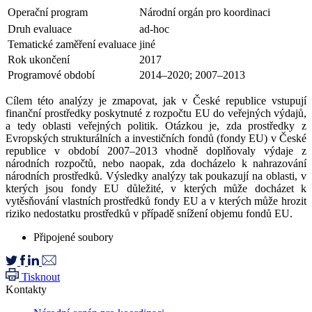
Operační program
Národní orgán pro koordinaci
Druh evaluace
ad-hoc
Tematické zaměření evaluace
jiné
Rok ukončení
2017
Programové období
2014–2020; 2007–2013
Cílem této analýzy je zmapovat, jak v České republice vstupují
finanční prostředky poskytnuté z rozpočtu EU do veřejných výdajů,
a tedy oblasti veřejných politik. Otázkou je, zda prostředky z
Evropských strukturálních a investičních fondů (fondy EU) v České
republice v období 2007–2013 vhodně doplňovaly výdaje z
národních rozpočtů, nebo naopak, zda docházelo k nahrazování
národních prostředků. Výsledky analýzy tak poukazují na oblasti, v
kterých jsou fondy EU důležité, v kterých může docházet k
vytěsňování vlastních prostředků fondy EU a v kterých může hrozit
riziko nedostatku prostředků v případě snížení objemu fondů EU.
Připojené soubory
Tisknout
Kontakty