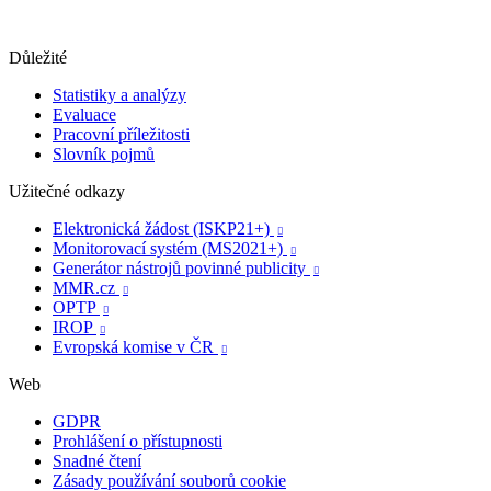
Důležité
Statistiky a analýzy
Evaluace
Pracovní příležitosti
Slovník pojmů
Užitečné odkazy
Elektronická žádost (ISKP21+)

Monitorovací systém (MS2021+)

Generátor nástrojů povinné publicity

MMR.cz

OPTP

IROP

Evropská komise v ČR

Web
GDPR
Prohlášení o přístupnosti
Snadné čtení
Zásady používání souborů cookie