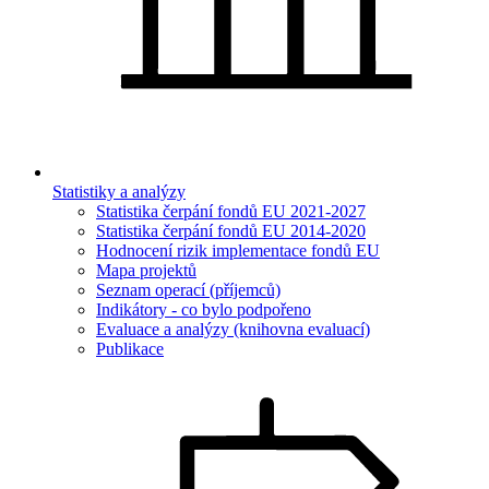
Statistiky a analýzy
Statistika čerpání fondů EU 2021-2027
Statistika čerpání fondů EU 2014-2020
Hodnocení rizik implementace fondů EU
Mapa projektů
Seznam operací (příjemců)
Indikátory - co bylo podpořeno
Evaluace a analýzy (knihovna evaluací)
Publikace