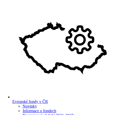
Evropské fondy v ČR
Novinky
Informace o fondech