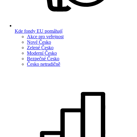
Kde fondy EU pomáhají
Akce pro veřejnost
Nové Česko
Zelené Česko
Moderní Česko
Bezpečné Česko
Česko netradičně