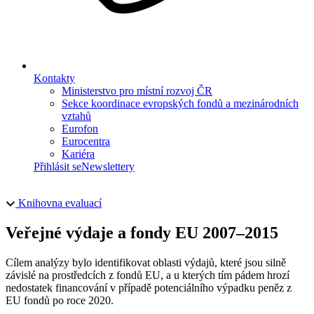
Kontakty
Ministerstvo pro místní rozvoj ČR
Sekce koordinace evropských fondů a mezinárodních
vztahů
Eurofon
Eurocentra
Kariéra
Přihlásit se
Newslettery
Knihovna evaluací
Veřejné výdaje a fondy EU 2007–2015
Cílem analýzy bylo identifikovat oblasti výdajů, které jsou silně
závislé na prostředcích z fondů EU, a u kterých tím pádem hrozí
nedostatek financování v případě potenciálního výpadku peněz z
EU fondů po roce 2020.