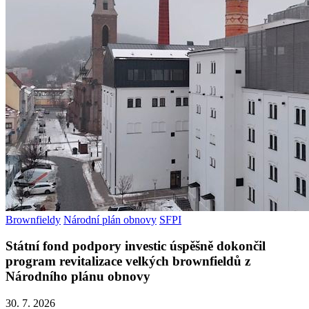
Brownfieldy
Národní plán obnovy
SFPI
Státní fond podpory investic úspěšně dokončil
program revitalizace velkých brownfieldů z
Národního plánu obnovy
30. 7. 2026