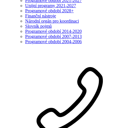
Programové období 2021-2027
Unijní programy 2021-2027
Programové období 2028+
Finanční nástroje
Národní orgán pro koordinaci
Slovník pojmů
Programové období 2014-2020
Programové období 2007-2013
Programové období 2004-2006