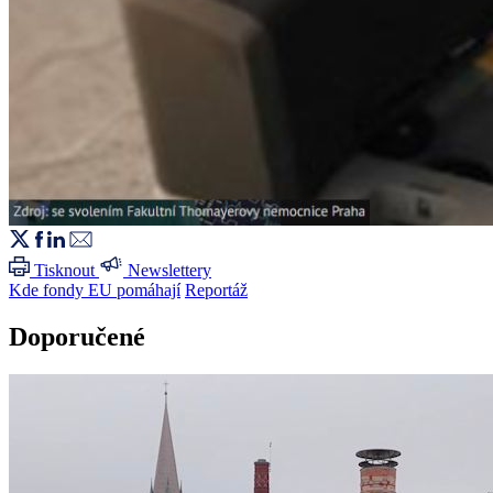
Tisknout
Newslettery
Kde fondy EU pomáhají
Reportáž
Doporučené