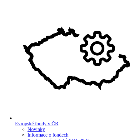
Evropské fondy v ČR
Novinky
Informace o fondech