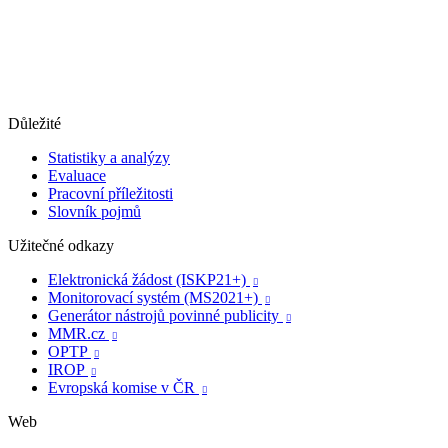
Důležité
Statistiky a analýzy
Evaluace
Pracovní příležitosti
Slovník pojmů
Užitečné odkazy
Elektronická žádost (ISKP21+)

Monitorovací systém (MS2021+)

Generátor nástrojů povinné publicity

MMR.cz

OPTP

IROP

Evropská komise v ČR

Web