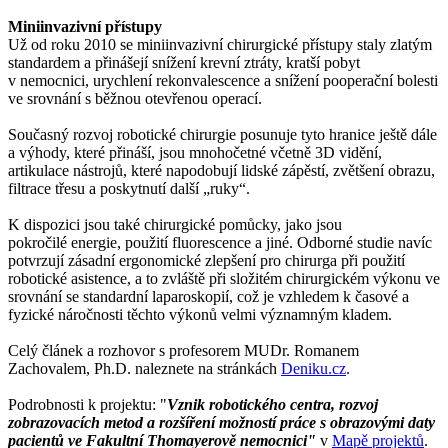
Miniinvazivní přístupy
Už od roku 2010 se miniinvazivní chirurgické přístupy staly zlatým
standardem a přinášejí snížení krevní ztráty, kratší pobyt
v nemocnici, urychlení rekonvalescence a snížení pooperační bolesti
ve srovnání s běžnou otevřenou operací.
Současný rozvoj robotické chirurgie posunuje tyto hranice ještě dále
a výhody, které přináší, jsou mnohočetné včetně 3D vidění,
artikulace nástrojů, které napodobují lidské zápěstí, zvětšení obrazu,
filtrace třesu a poskytnutí další „ruky“.
K dispozici jsou také chirurgické pomůcky, jako jsou
pokročilé energie, použití fluorescence a jiné. Odborné studie navíc
potvrzují zásadní ergonomické zlepšení pro chirurga při použití
robotické asistence, a to zvláště při složitém chirurgickém výkonu ve
srovnání se standardní laparoskopií, což je vzhledem k časové a
fyzické náročnosti těchto výkonů velmi významným kladem.
Celý článek a rozhovor s profesorem MUDr. Romanem
Zachovalem, Ph.D. naleznete na stránkách
Deniku.cz
.
Podrobnosti k projektu: "
Vznik robotického centra, rozvoj
zobrazovacích metod a rozšíření možností práce s obrazovými daty
pacientů ve Fakultní Thomayerově nemocnici"
v
Mapě projektů
.