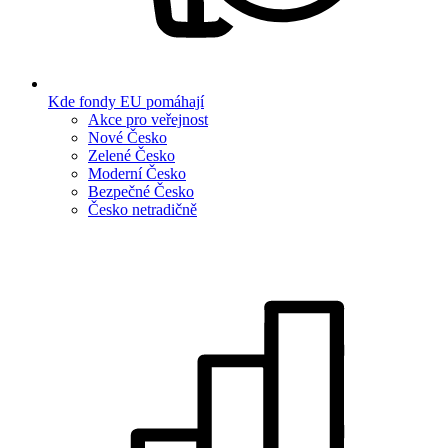
Kde fondy EU pomáhají
Akce pro veřejnost
Nové Česko
Zelené Česko
Moderní Česko
Bezpečné Česko
Česko netradičně