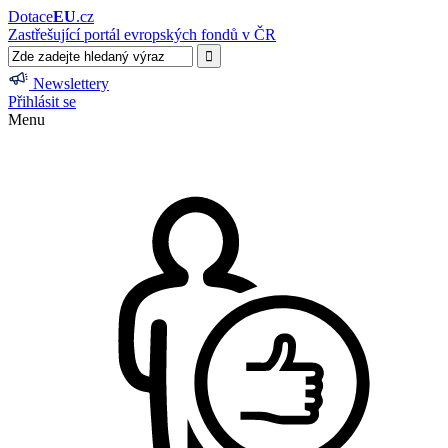
Dotace
EU
.cz
Zastřešující portál evropských fondů v ČR
Newslettery
Přihlásit se
Menu