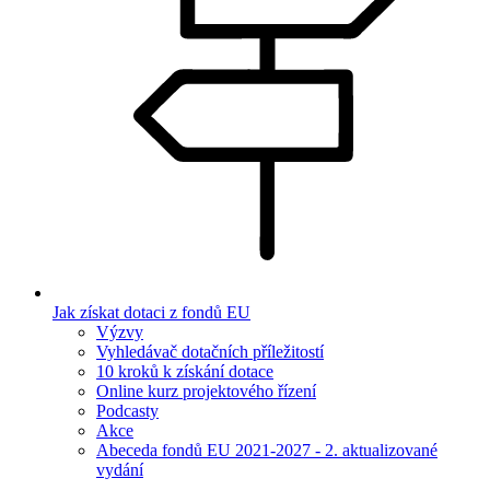
Jak získat dotaci z fondů EU
Výzvy
Vyhledávač dotačních příležitostí
10 kroků k získání dotace
Online kurz projektového řízení
Podcasty
Akce
Abeceda fondů EU 2021-2027 - 2. aktualizované
vydání