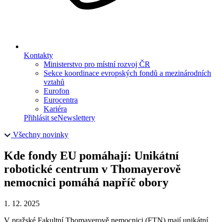
Kontakty
Ministerstvo pro místní rozvoj ČR
Sekce koordinace evropských fondů a mezinárodních
vztahů
Eurofon
Eurocentra
Kariéra
Přihlásit se
Newslettery
Všechny novinky
Kde fondy EU pomáhají: Unikátní
robotické centrum v Thomayerově
nemocnici pomáhá napříč obory
1. 12. 2025
V pražské Fakultní Thomayerově nemocnici (FTN) mají unikátní