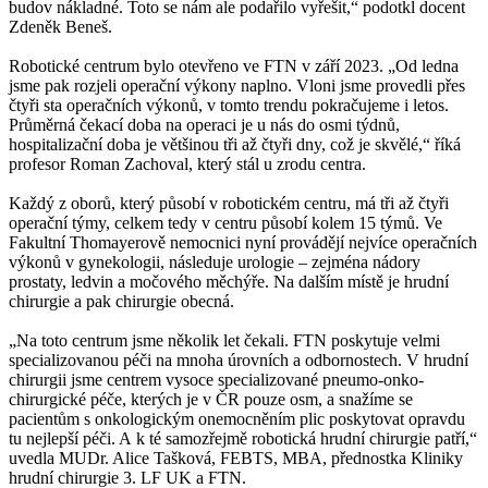
budov nákladné. Toto se nám ale podařilo vyřešit,“ podotkl docent
Zdeněk Beneš.
Robotické centrum bylo otevřeno ve FTN v září 2023. „Od ledna
jsme pak rozjeli operační výkony naplno. Vloni jsme provedli přes
čtyři sta operačních výkonů, v tomto trendu pokračujeme i letos.
Průměrná čekací doba na operaci je u nás do osmi týdnů,
hospitalizační doba je většinou tři až čtyři dny, což je skvělé,“ říká
profesor Roman Zachoval, který stál u zrodu centra.
Každý z oborů, který působí v robotickém centru, má tři až čtyři
operační týmy, celkem tedy v centru působí kolem 15 týmů. Ve
Fakultní Thomayerově nemocnici nyní provádějí nejvíce operačních
výkonů v gynekologii, následuje urologie – zejména nádory
prostaty, ledvin a močového měchýře. Na dalším místě je hrudní
chirurgie a pak chirurgie obecná.
„Na toto centrum jsme několik let čekali. FTN poskytuje velmi
specializovanou péči na mnoha úrovních a odbornostech. V hrudní
chirurgii jsme centrem vysoce specializované pneumo-onko-
chirurgické péče, kterých je v ČR pouze osm, a snažíme se
pacientům s onkologickým onemocněním plic poskytovat opravdu
tu nejlepší péči. A k té samozřejmě robotická hrudní chirurgie patří,“
uvedla MUDr. Alice Tašková, FEBTS, MBA, přednostka Kliniky
hrudní chirurgie 3. LF UK a FTN.