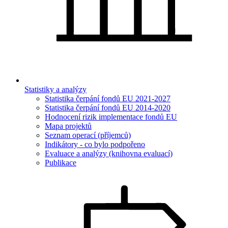
Statistiky a analýzy
Statistika čerpání fondů EU 2021-2027
Statistika čerpání fondů EU 2014-2020
Hodnocení rizik implementace fondů EU
Mapa projektů
Seznam operací (příjemců)
Indikátory - co bylo podpořeno
Evaluace a analýzy (knihovna evaluací)
Publikace