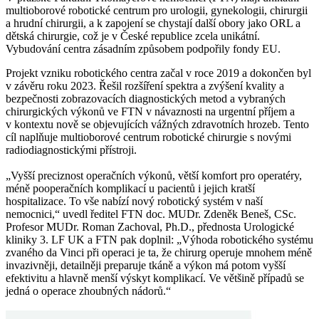
multioborové robotické centrum pro urologii, gynekologii, chirurgii
a hrudní chirurgii, a k zapojení se chystají další obory jako ORL a
dětská chirurgie, což je v České republice zcela unikátní.
Vybudování centra zásadním způsobem podpořily fondy EU.
Projekt vzniku robotického centra začal v roce 2019 a dokončen byl
v závěru roku 2023. Řešil rozšíření spektra a zvýšení kvality a
bezpečnosti zobrazovacích diagnostických metod a vybraných
chirurgických výkonů ve FTN v návaznosti na urgentní příjem a
v kontextu nově se objevujících vážných zdravotních hrozeb. Tento
cíl naplňuje multioborové centrum robotické chirurgie s novými
radiodiagnostickými přístroji.
„Vyšší preciznost operačních výkonů, větší komfort pro operatéry,
méně pooperačních komplikací u pacientů i jejich kratší
hospitalizace. To vše nabízí nový robotický systém v naší
nemocnici,“ uvedl ředitel FTN doc. MUDr. Zdeněk Beneš, CSc.
Profesor MUDr. Roman Zachoval, Ph.D., přednosta Urologické
kliniky 3. LF UK a FTN pak doplnil: „Výhoda robotického systému
zvaného da Vinci při operaci je ta, že chirurg operuje mnohem méně
invazivněji, detailněji preparuje tkáně a výkon má potom vyšší
efektivitu a hlavně menší výskyt komplikací. Ve většině případů se
jedná o operace zhoubných nádorů.“