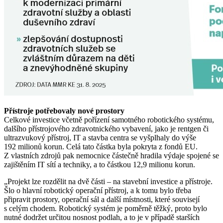
Přístroje potřebovaly nové prostory
Celkové investice včetně pořízení samotného robotického systému,
dalšího přístrojového zdravotnického vybavení, jako je rentgen či
ultrazvukový přístroj, IT a stavba centra se vyšplhaly do výše
192 milionů korun. Celá tato částka byla pokryta z
fondů EU
.
Z vlastních zdrojů pak nemocnice částečně hradila výdaje spojené se
zajištěním IT sítí a techniky, a to částkou 12,9 milionu korun.
„Projekt lze rozdělit na dvě části – na stavební investice a přístroje.
Šlo o hlavní robotický operační přístroj, a k tomu bylo třeba
připravit prostory, operační sál a další místnosti, které souvisejí
s celým chodem. Robotický systém je poměrně těžký, proto bylo
nutné dodržet určitou nosnost podlah, a to je v případě starších