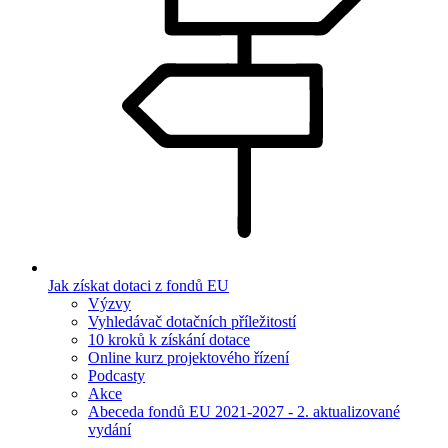
Jak získat dotaci z fondů EU
Výzvy
Vyhledávač dotačních příležitostí
10 kroků k získání dotace
Online kurz projektového řízení
Podcasty
Akce
Abeceda fondů EU 2021-2027 - 2. aktualizované
vydání