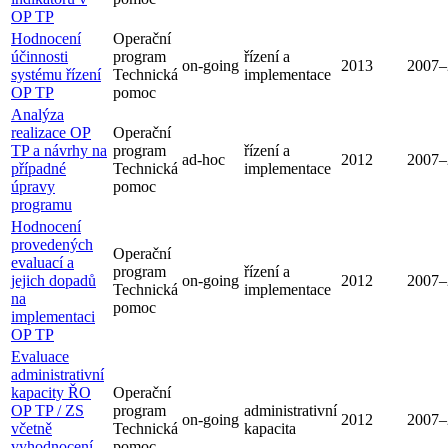
OP TP
Hodnocení
Operační
účinnosti
program
řízení a
on-going
2013
2007–
systému řízení
Technická
implementace
OP TP
pomoc
Analýza
realizace OP
Operační
TP a návrhy na
program
řízení a
ad-hoc
2012
2007–
případné
Technická
implementace
úpravy
pomoc
programu
Hodnocení
provedených
Operační
evaluací a
program
řízení a
jejich dopadů
on-going
2012
2007–
Technická
implementace
na
pomoc
implementaci
OP TP
Evaluace
administrativní
kapacity ŘO
Operační
OP TP / ZS
program
administrativní
on-going
2012
2007–
včetně
Technická
kapacita
vyhodnocení
pomoc