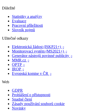
Důležité
Statistiky a analýzy
Evaluace
Pracovní příležitosti
Slovník pojmů
Užitečné odkazy
Elektronická žádost (ISKP21+)

Monitorovací systém (MS2021+)

Generátor nástrojů povinné publicity

MMR.cz

OPTP

IROP

Evropská komise v ČR

Web
GDPR
Prohlášení o přístupnosti
Snadné čtení
Zásady používání souborů cookie
Novinky