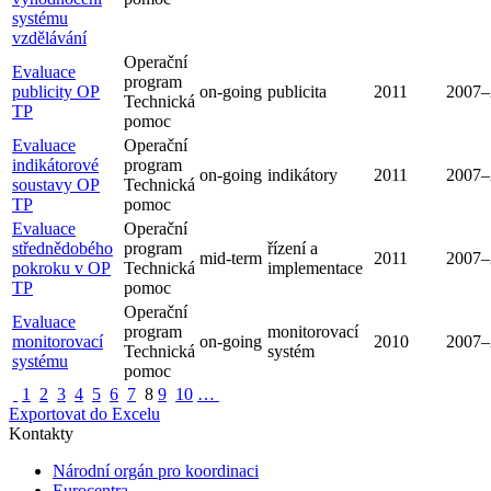
systému
vzdělávání
Operační
Evaluace
program
publicity OP
on-going
publicita
2011
2007–
Technická
TP
pomoc
Evaluace
Operační
indikátorové
program
on-going
indikátory
2011
2007–
soustavy OP
Technická
TP
pomoc
Evaluace
Operační
střednědobého
program
řízení a
mid-term
2011
2007–
pokroku v OP
Technická
implementace
TP
pomoc
Operační
Evaluace
program
monitorovací
monitorovací
on-going
2010
2007–
Technická
systém
systému
pomoc
1
2
3
4
5
6
7
8
9
10
…
Exportovat do Excelu
Kontakty
Národní orgán pro koordinaci
Eurocentra