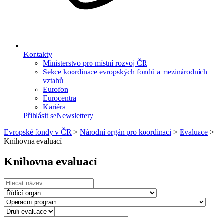
Kontakty
Ministerstvo pro místní rozvoj ČR
Sekce koordinace evropských fondů a mezinárodních
vztahů
Eurofon
Eurocentra
Kariéra
Přihlásit se
Newslettery
Evropské fondy v ČR
>
Národní orgán pro koordinaci
>
Evaluace
>
Knihovna evaluací
Knihovna evaluací