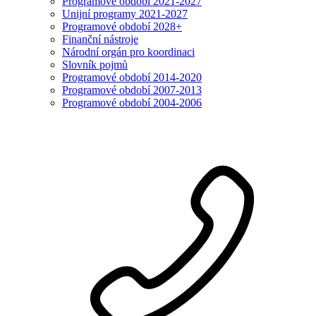
Programové období 2021-2027
Unijní programy 2021-2027
Programové období 2028+
Finanční nástroje
Národní orgán pro koordinaci
Slovník pojmů
Programové období 2014-2020
Programové období 2007-2013
Programové období 2004-2006