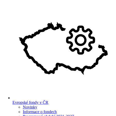
Evropské fondy v ČR
Novinky
Informace o fondech