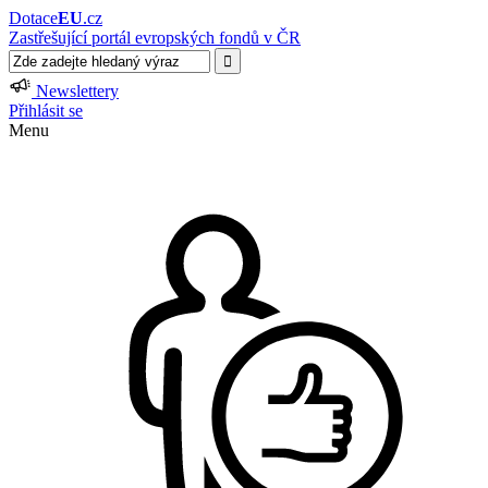
Dotace
EU
.cz
Zastřešující portál evropských fondů v ČR
Newslettery
Přihlásit se
Menu