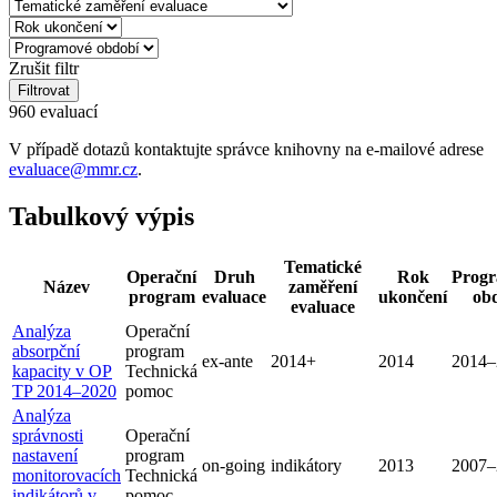
Zrušit filtr
Filtrovat
960 evaluací
V případě dotazů kontaktujte správce knihovny na e-mailové adrese
evaluace@mmr.cz
.
Tabulkový výpis
Tematické
Operační
Druh
Rok
Prog
Název
zaměření
program
evaluace
ukončení
ob
evaluace
Analýza
Operační
absorpční
program
ex-ante
2014+
2014
2014–
kapacity v OP
Technická
TP 2014–2020
pomoc
Analýza
správnosti
Operační
nastavení
program
on-going
indikátory
2013
2007–
monitorovacích
Technická
indikátorů v
pomoc