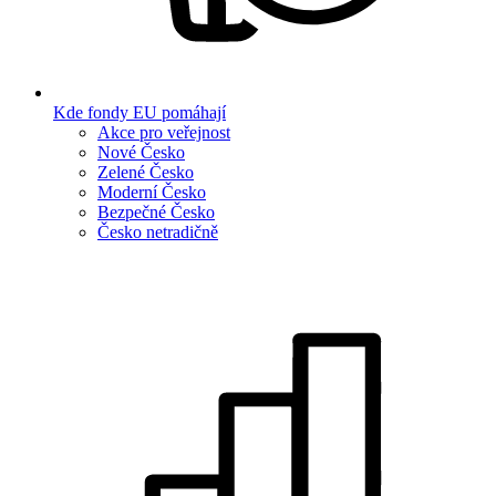
Kde fondy EU pomáhají
Akce pro veřejnost
Nové Česko
Zelené Česko
Moderní Česko
Bezpečné Česko
Česko netradičně