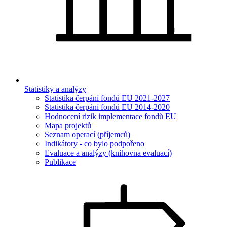
Statistiky a analýzy
Statistika čerpání fondů EU 2021-2027
Statistika čerpání fondů EU 2014-2020
Hodnocení rizik implementace fondů EU
Mapa projektů
Seznam operací (příjemců)
Indikátory - co bylo podpořeno
Evaluace a analýzy (knihovna evaluací)
Publikace