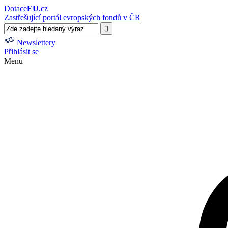
Dotace
EU
.cz
Zastřešující portál evropských fondů v ČR
Newslettery
Přihlásit se
Menu