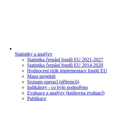
Statistiky a analýzy
Statistika čerpání fondů EU 2021-2027
Statistika čerpání fondů EU 2014-2020
Hodnocení rizik implementace fondů EU
Mapa projektů
Seznam operací (příjemců)
Indikátory - co bylo podpořeno
Evaluace a analýzy (knihovna evaluací)
Publikace