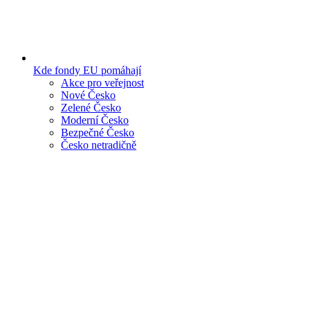
Kde fondy EU pomáhají
Akce pro veřejnost
Nové Česko
Zelené Česko
Moderní Česko
Bezpečné Česko
Česko netradičně