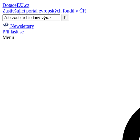
Dotace
EU
.cz
Zastřešující portál evropských fondů v ČR
Newslettery
Přihlásit se
Menu