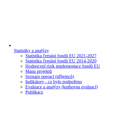
Statistiky a analýzy
Statistika čerpání fondů EU 2021-2027
Statistika čerpání fondů EU 2014-2020
Hodnocení rizik implementace fondů EU
Mapa projektů
Seznam operací (příjemců)
Indikátory - co bylo podpořeno
Evaluace a analýzy (knihovna evaluací)
Publikace