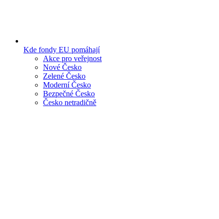
Kde fondy EU pomáhají
Akce pro veřejnost
Nové Česko
Zelené Česko
Moderní Česko
Bezpečné Česko
Česko netradičně