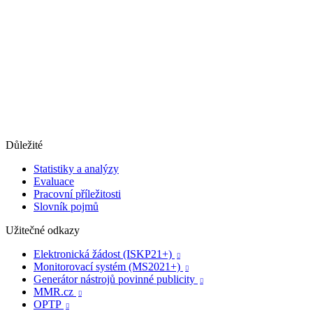
Důležité
Statistiky a analýzy
Evaluace
Pracovní příležitosti
Slovník pojmů
Užitečné odkazy
Elektronická žádost (ISKP21+)

Monitorovací systém (MS2021+)

Generátor nástrojů povinné publicity

MMR.cz

OPTP
