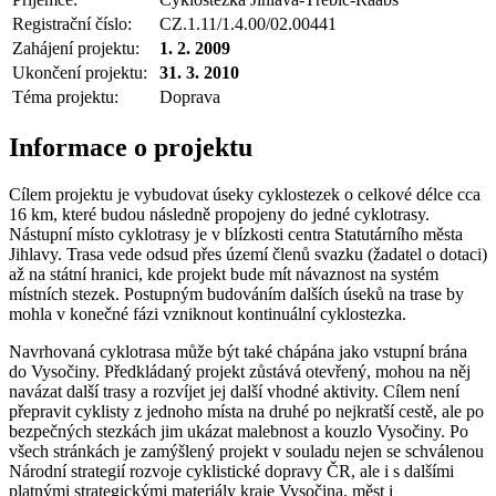
Registrační číslo:
CZ.1.11/1.4.00/02.00441
Zahájení projektu:
1. 2. 2009
Ukončení projektu:
31. 3. 2010
Téma projektu:
Doprava
Informace o projektu
Cílem projektu je vybudovat úseky cyklostezek o celkové délce cca
16 km, které budou následně propojeny do jedné cyklotrasy.
Nástupní místo cyklotrasy je v blízkosti centra Statutárního města
Jihlavy. Trasa vede odsud přes území členů svazku (žadatel o dotaci)
až na státní hranici, kde projekt bude mít návaznost na systém
místních stezek. Postupným budováním dalších úseků na trase by
mohla v konečné fázi vzniknout kontinuální cyklostezka.
Navrhovaná cyklotrasa může být také chápána jako vstupní brána
do Vysočiny. Předkládaný projekt zůstává otevřený, mohou na něj
navázat další trasy a rozvíjet jej další vhodné aktivity. Cílem není
přepravit cyklisty z jednoho místa na druhé po nejkratší cestě, ale po
bezpečných stezkách jim ukázat malebnost a kouzlo Vysočiny. Po
všech stránkách je zamýšlený projekt v souladu nejen se schválenou
Národní strategií rozvoje cyklistické dopravy ČR, ale i s dalšími
platnými strategickými materiály kraje Vysočina, měst i