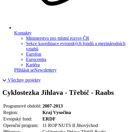
Kontakty
Ministerstvo pro místní rozvoj ČR
Sekce koordinace evropských fondů a mezinárodních
vztahů
Eurofon
Eurocentra
Kariéra
Přihlásit se
Newslettery
Všechny projekty
Cyklostezka Jihlava - Třebíč - Raabs
Programové období:
2007-2013
Region:
Kraj Vysočina
Evropský fond:
ERDF
Operační program:
11 ROP NUTS II Jihovýchod
Příjemce:
Cyklostezka Jihlava-Třebíč-Raabs