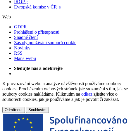
IROP

Evropská komise v ČR

Web
GDPR
Prohlášení o přístupnosti
Snadné čtení
Zásady používání souborů cookie
Novinky
RSS
Mapa webu
Sledujte nás a odebírejte
K provozování webu a analýze návštěvnosti používáme soubory
cookies. Procházením webových stránek jste srozuměni s tím, jak se
soubory cookies nakládáme. Kliknutím na
odkaz
zjistíte více o
souborech cookies, jak je používáme a jak je povolit či zakázat.
Odmítnout
Souhlasím