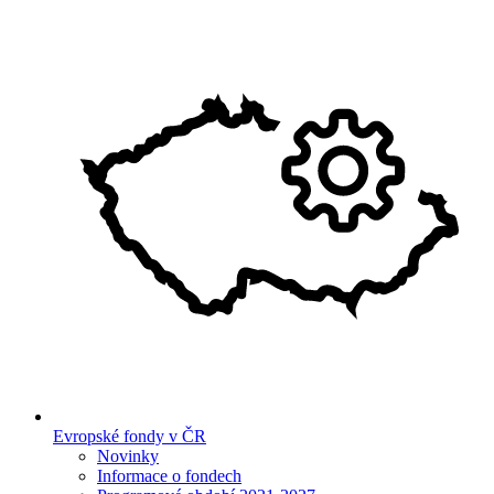
Evropské fondy v ČR
Novinky
Informace o fondech