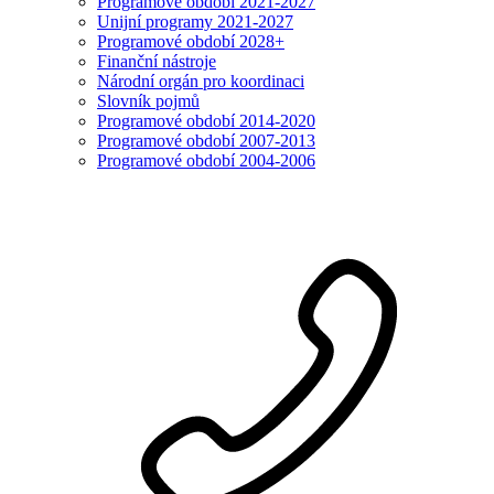
Programové období 2021-2027
Unijní programy 2021-2027
Programové období 2028+
Finanční nástroje
Národní orgán pro koordinaci
Slovník pojmů
Programové období 2014-2020
Programové období 2007-2013
Programové období 2004-2006