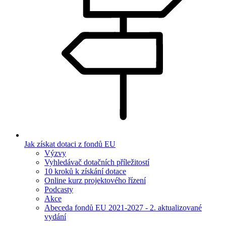
Jak získat dotaci z fondů EU
Výzvy
Vyhledávač dotačních příležitostí
10 kroků k získání dotace
Online kurz projektového řízení
Podcasty
Akce
Abeceda fondů EU 2021-2027 - 2. aktualizované
vydání