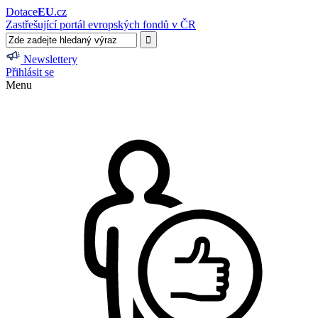
Dotace
EU
.cz
Zastřešující portál evropských fondů v ČR
Newslettery
Přihlásit se
Menu