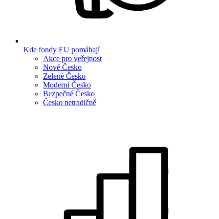
Kde fondy EU pomáhají
Akce pro veřejnost
Nové Česko
Zelené Česko
Moderní Česko
Bezpečné Česko
Česko netradičně