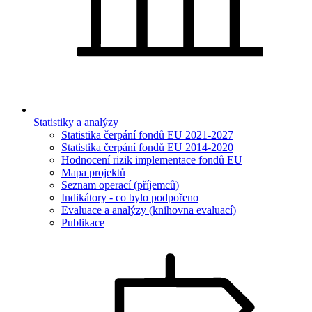
Statistiky a analýzy
Statistika čerpání fondů EU 2021-2027
Statistika čerpání fondů EU 2014-2020
Hodnocení rizik implementace fondů EU
Mapa projektů
Seznam operací (příjemců)
Indikátory - co bylo podpořeno
Evaluace a analýzy (knihovna evaluací)
Publikace