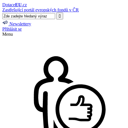
Dotace
EU
.cz
Zastřešující portál evropských fondů v ČR
Newslettery
Přihlásit se
Menu