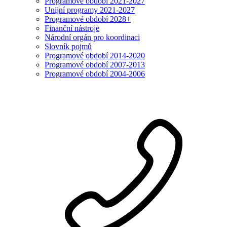
Programové období 2021-2027
Unijní programy 2021-2027
Programové období 2028+
Finanční nástroje
Národní orgán pro koordinaci
Slovník pojmů
Programové období 2014-2020
Programové období 2007-2013
Programové období 2004-2006