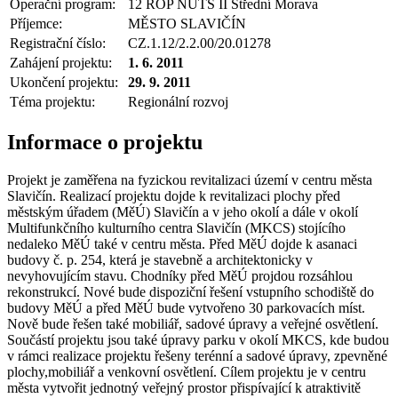
Operační program:
12 ROP NUTS II Střední Morava
Příjemce:
MĚSTO SLAVIČÍN
Registrační číslo:
CZ.1.12/2.2.00/20.01278
Zahájení projektu:
1. 6. 2011
Ukončení projektu:
29. 9. 2011
Téma projektu:
Regionální rozvoj
Informace o projektu
Projekt je zaměřena na fyzickou revitalizaci území v centru města
Slavičín. Realizací projektu dojde k revitalizaci plochy před
městským úřadem (MěÚ) Slavičín a v jeho okolí a dále v okolí
Multifunkčního kulturního centra Slavičín (MKCS) stojícího
nedaleko MěÚ také v centru města. Před MěÚ dojde k asanaci
budovy č. p. 254, která je stavebně a architektonicky v
nevyhovujícím stavu. Chodníky před MěÚ projdou rozsáhlou
rekonstrukcí. Nové bude dispoziční řešení vstupního schodiště do
budovy MěÚ a před MěÚ bude vytvořeno 30 parkovacích míst.
Nově bude řešen také mobiliář, sadové úpravy a veřejné osvětlení.
Součástí projektu jsou také úpravy parku v okolí MKCS, kde budou
v rámci realizace projektu řešeny terénní a sadové úpravy, zpevněné
plochy,mobiliář a venkovní osvětlení. Cílem projektu je v centru
města vytvořit jednotný veřejný prostor přispívající k atraktivitě