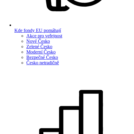
Kde fondy EU pomáhají
Akce pro veřejnost
Nové Česko
Zelené Česko
Moderní Česko
Bezpečné Česko
Česko netradičně