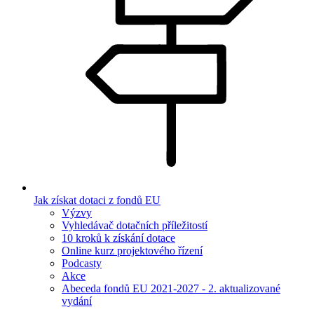
Jak získat dotaci z fondů EU
Výzvy
Vyhledávač dotačních příležitostí
10 kroků k získání dotace
Online kurz projektového řízení
Podcasty
Akce
Abeceda fondů EU 2021-2027 - 2. aktualizované
vydání