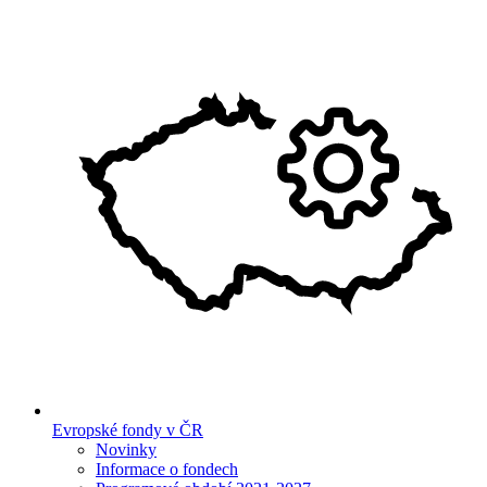
Evropské fondy v ČR
Novinky
Informace o fondech