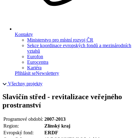
Kontakty
Ministerstvo pro místní rozvoj ČR
Sekce koordinace evropských fondů a mezinárodních
vztahů
Eurofon
Eurocentra
Kariéra
Přihlásit se
Newslettery
Všechny projekty
Slavičín střed - revitalizace veřejného
prostranství
Programové období:
2007-2013
Region:
Zlínský kraj
Evropský fond:
ERDF