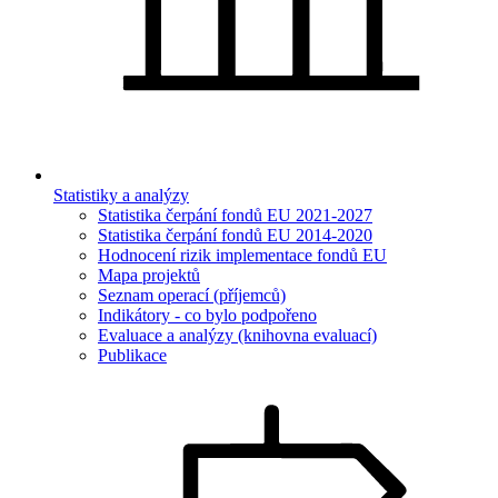
Statistiky a analýzy
Statistika čerpání fondů EU 2021-2027
Statistika čerpání fondů EU 2014-2020
Hodnocení rizik implementace fondů EU
Mapa projektů
Seznam operací (příjemců)
Indikátory - co bylo podpořeno
Evaluace a analýzy (knihovna evaluací)
Publikace