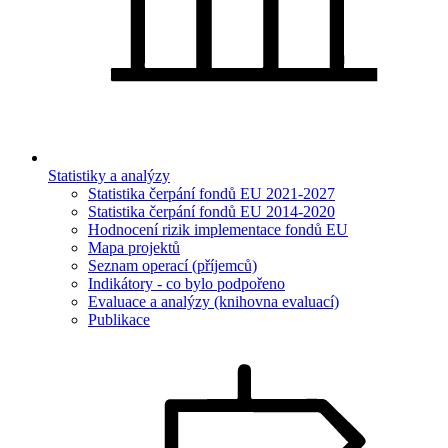
Statistiky a analýzy
Statistika čerpání fondů EU 2021-2027
Statistika čerpání fondů EU 2014-2020
Hodnocení rizik implementace fondů EU
Mapa projektů
Seznam operací (příjemců)
Indikátory - co bylo podpořeno
Evaluace a analýzy (knihovna evaluací)
Publikace