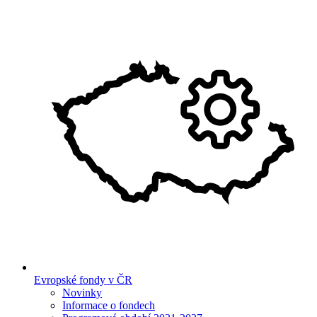
Evropské fondy v ČR
Novinky
Informace o fondech