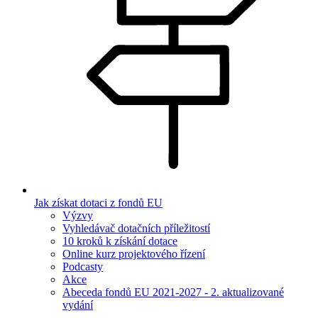
Jak získat dotaci z fondů EU
Výzvy
Vyhledávač dotačních příležitostí
10 kroků k získání dotace
Online kurz projektového řízení
Podcasty
Akce
Abeceda fondů EU 2021-2027 - 2. aktualizované
vydání