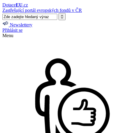
Dotace
EU
.cz
Zastřešující portál evropských fondů v ČR
Newslettery
Přihlásit se
Menu