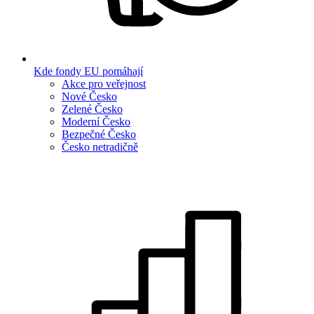
Kde fondy EU pomáhají
Akce pro veřejnost
Nové Česko
Zelené Česko
Moderní Česko
Bezpečné Česko
Česko netradičně