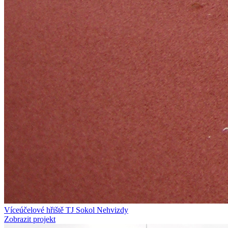
Víceúčelové hřiště TJ Sokol Nehvizdy
Zobrazit projekt