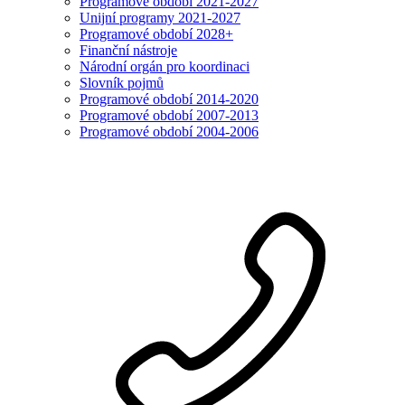
Programové období 2021-2027
Unijní programy 2021-2027
Programové období 2028+
Finanční nástroje
Národní orgán pro koordinaci
Slovník pojmů
Programové období 2014-2020
Programové období 2007-2013
Programové období 2004-2006