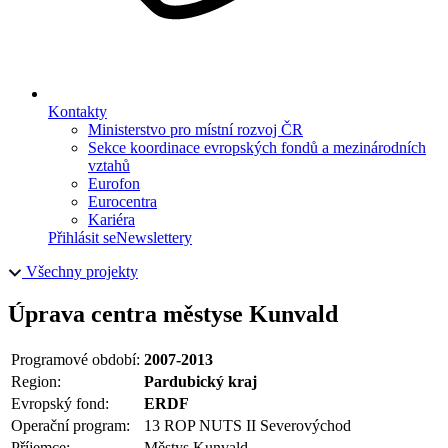
Kontakty
Ministerstvo pro místní rozvoj ČR
Sekce koordinace evropských fondů a mezinárodních
vztahů
Eurofon
Eurocentra
Kariéra
Přihlásit se
Newslettery
Všechny projekty
Úprava centra městyse Kunvald
Programové období:
2007-2013
Region:
Pardubický kraj
Evropský fond:
ERDF
Operační program:
13 ROP NUTS II Severovýchod
Příjemce:
Městys Kunvald