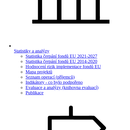
Statistiky a analýzy
Statistika čerpání fondů EU 2021-2027
Statistika čerpání fondů EU 2014-2020
Hodnocení rizik implementace fondů EU
Mapa projektů
Seznam operací (příjemců)
Indikátory - co bylo podpořeno
Evaluace a analýzy (knihovna evaluací)
Publikace