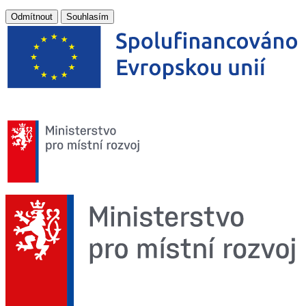
Odmítnout
Souhlasím