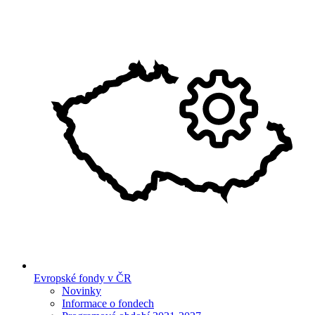
Evropské fondy v ČR
Novinky
Informace o fondech