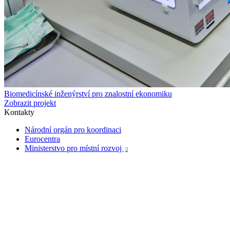
Biomedicínské inženýrství pro znalostní ekonomiku
Zobrazit projekt
Kontakty
Národní orgán pro koordinaci
Eurocentra
Ministerstvo pro místní rozvoj
