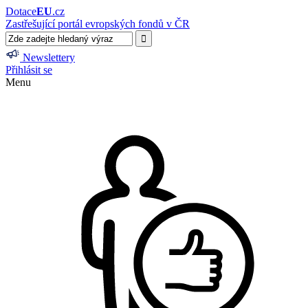
Dotace
EU
.cz
Zastřešující portál evropských fondů v ČR
Newslettery
Přihlásit se
Menu