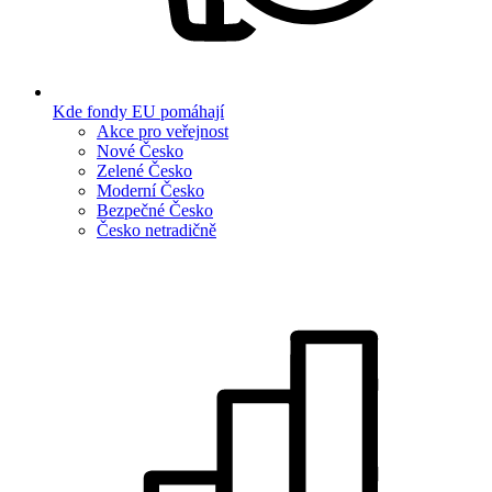
Kde fondy EU pomáhají
Akce pro veřejnost
Nové Česko
Zelené Česko
Moderní Česko
Bezpečné Česko
Česko netradičně