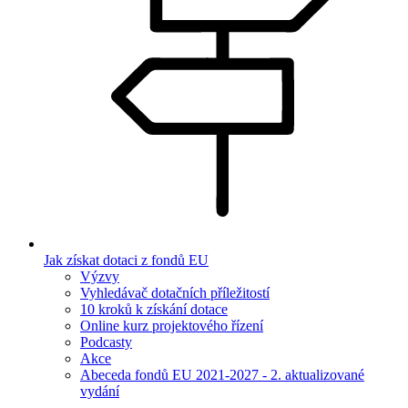
Jak získat dotaci z fondů EU
Výzvy
Vyhledávač dotačních příležitostí
10 kroků k získání dotace
Online kurz projektového řízení
Podcasty
Akce
Abeceda fondů EU 2021-2027 - 2. aktualizované
vydání