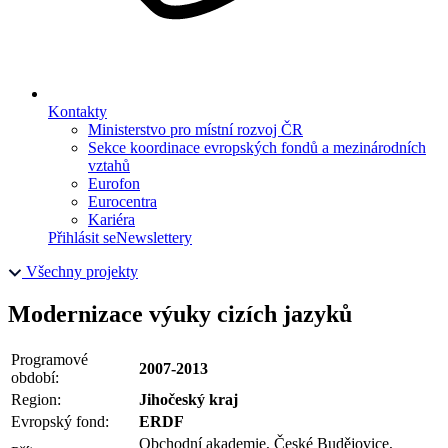
Kontakty
Ministerstvo pro místní rozvoj ČR
Sekce koordinace evropských fondů a mezinárodních
vztahů
Eurofon
Eurocentra
Kariéra
Přihlásit se
Newslettery
Všechny projekty
Modernizace výuky cizích jazyků
Programové
2007-2013
období:
Region:
Jihočeský kraj
Evropský fond:
ERDF
Obchodní akademie, České Budějovice,