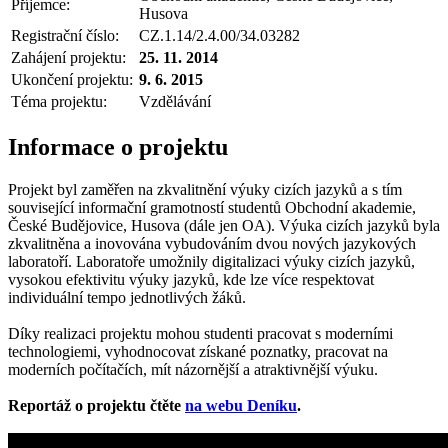
Příjemce:
Husova
Registrační číslo:
CZ.1.14/2.4.00/34.03282
Zahájení projektu:
25. 11. 2014
Ukončení projektu:
9. 6. 2015
Téma projektu:
Vzdělávání
Informace o projektu
Projekt byl zaměřen na zkvalitnění výuky cizích jazyků a s tím
související informační gramotností studentů Obchodní akademie,
České Budějovice, Husova (dále jen OA). Výuka cizích jazyků byla
zkvalitněna a inovována vybudováním dvou nových jazykových
laboratoří. Laboratoře umožnily digitalizaci výuky cizích jazyků,
vysokou efektivitu výuky jazyků, kde lze více respektovat
individuální tempo jednotlivých žáků.
Díky realizaci projektu mohou studenti pracovat s moderními
technologiemi, vyhodnocovat získané poznatky, pracovat na
moderních počítačích, mít názornější a atraktivnější výuku.
Reportáž o projektu čtěte
na webu Deníku
. ​