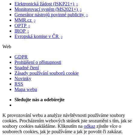
Elektronická žádost (ISKP21+)

Monitorovací systém (MS2021+)

Generátor nástrojů povinné publicity

MMR.cz

OPTP

IROP

Evropská komise v ČR

Web
GDPR
Prohlášení o přístupnosti
Snadné čtení
Zásady používání souborů cookie
Novinky
RSS
Mapa webu
Sledujte nás a odebírejte
K provozování webu a analýze návštěvnosti používáme soubory
cookies. Procházením webových stránek jste srozuměni s tím, jak se
soubory cookies nakládáme. Kliknutím na
odkaz
zjistíte více o
souborech cookies, jak je používáme a jak je povolit či zakázat.