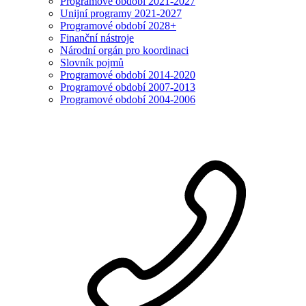
Programové období 2021-2027
Unijní programy 2021-2027
Programové období 2028+
Finanční nástroje
Národní orgán pro koordinaci
Slovník pojmů
Programové období 2014-2020
Programové období 2007-2013
Programové období 2004-2006