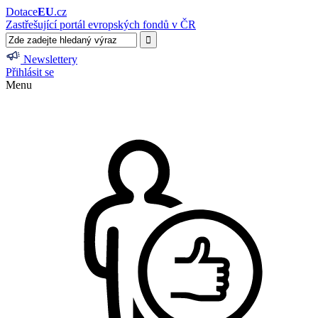
Dotace
EU
.cz
Zastřešující portál evropských fondů v ČR
Newslettery
Přihlásit se
Menu