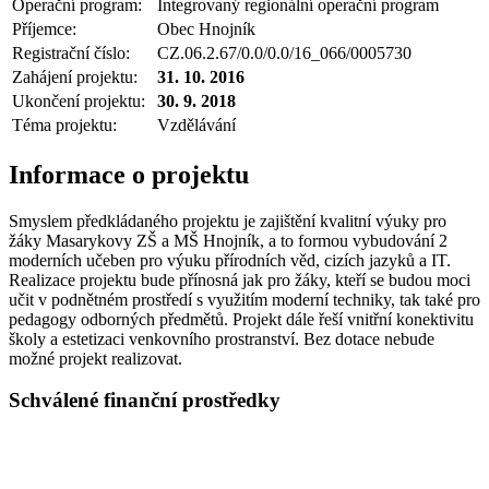
Operační program:
Integrovaný regionální operační program
Příjemce:
Obec Hnojník
Registrační číslo:
CZ.06.2.67/0.0/0.0/16_066/0005730
Zahájení projektu:
31. 10. 2016
Ukončení projektu:
30. 9. 2018
Téma projektu:
Vzdělávání
Informace o projektu
Smyslem předkládaného projektu je zajištění kvalitní výuky pro
žáky Masarykovy ZŠ a MŠ Hnojník, a to formou vybudování 2
moderních učeben pro výuku přírodních věd, cizích jazyků a IT.
Realizace projektu bude přínosná jak pro žáky, kteří se budou moci
učit v podnětném prostředí s využitím moderní techniky, tak také pro
pedagogy odborných předmětů. Projekt dále řeší vnitřní konektivitu
školy a estetizaci venkovního prostranství. Bez dotace nebude
možné projekt realizovat.
Schválené finanční prostředky