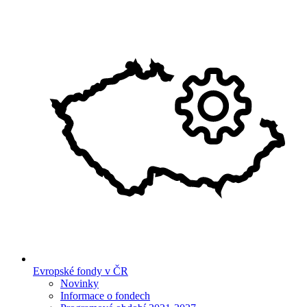
Evropské fondy v ČR
Novinky
Informace o fondech