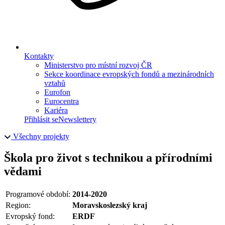
Kontakty
Ministerstvo pro místní rozvoj ČR
Sekce koordinace evropských fondů a mezinárodních
vztahů
Eurofon
Eurocentra
Kariéra
Přihlásit se
Newslettery
Všechny projekty
Škola pro život s technikou a přírodními
vědami
Programové období:
2014-2020
Region:
Moravskoslezský kraj
Evropský fond:
ERDF