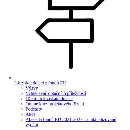
Jak získat dotaci z fondů EU
Výzvy
Vyhledávač dotačních příležitostí
10 kroků k získání dotace
Online kurz projektového řízení
Podcasty
Akce
Abeceda fondů EU 2021-2027 - 2. aktualizované
vydání