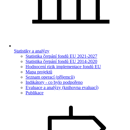
Statistiky a analýzy
Statistika čerpání fondů EU 2021-2027
Statistika čerpání fondů EU 2014-2020
Hodnocení rizik implementace fondů EU
Mapa projektů
Seznam operací (příjemců)
Indikátory - co bylo podpořeno
Evaluace a analýzy (knihovna evaluací)
Publikace