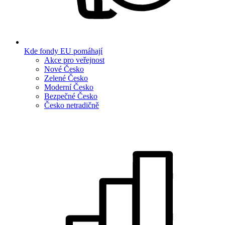
Kde fondy EU pomáhají
Akce pro veřejnost
Nové Česko
Zelené Česko
Moderní Česko
Bezpečné Česko
Česko netradičně