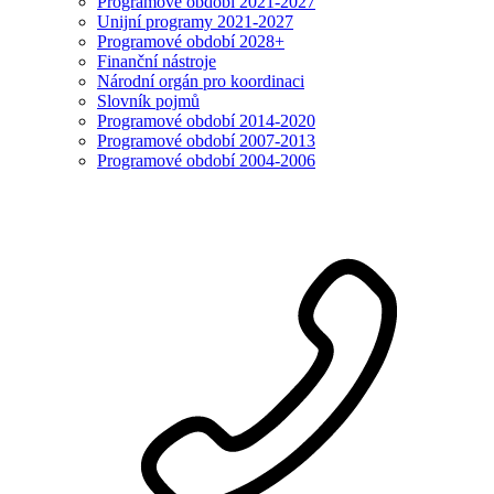
Programové období 2021-2027
Unijní programy 2021-2027
Programové období 2028+
Finanční nástroje
Národní orgán pro koordinaci
Slovník pojmů
Programové období 2014-2020
Programové období 2007-2013
Programové období 2004-2006