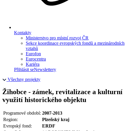
Kontakty
Ministerstvo pro místní rozvoj ČR
Sekce koordinace evropských fondů a mezinárodních
vztahů
Eurofon
Eurocentra
Kariéra
Přihlásit se
Newslettery
Všechny projekty
Žihobce - zámek, revitalizace a kulturní
využití historického objektu
Programové období:
2007-2013
Region:
Plzeňský kraj
Evropský fond:
ERDF