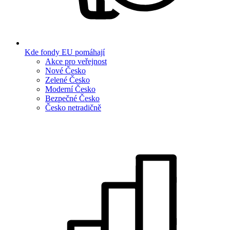
Kde fondy EU pomáhají
Akce pro veřejnost
Nové Česko
Zelené Česko
Moderní Česko
Bezpečné Česko
Česko netradičně