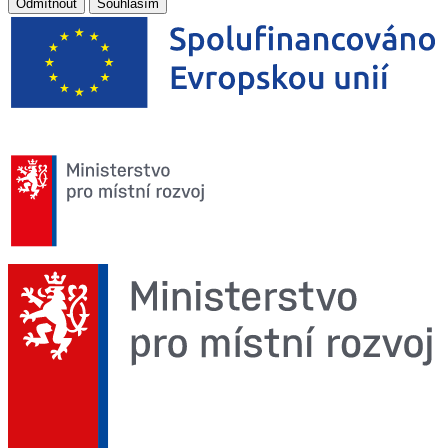
Odmítnout
Souhlasím