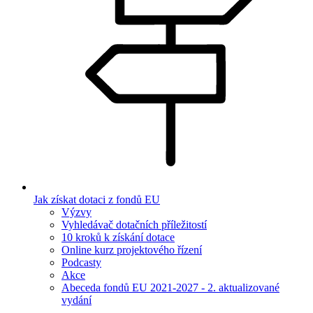
Jak získat dotaci z fondů EU
Výzvy
Vyhledávač dotačních příležitostí
10 kroků k získání dotace
Online kurz projektového řízení
Podcasty
Akce
Abeceda fondů EU 2021-2027 - 2. aktualizované
vydání