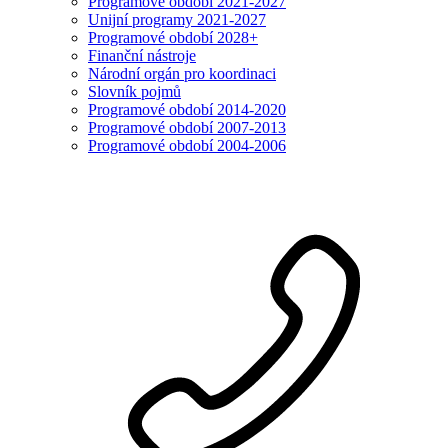
Programové období 2021-2027
Unijní programy 2021-2027
Programové období 2028+
Finanční nástroje
Národní orgán pro koordinaci
Slovník pojmů
Programové období 2014-2020
Programové období 2007-2013
Programové období 2004-2006