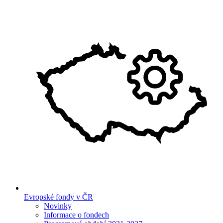
Evropské fondy v ČR
Novinky
Informace o fondech