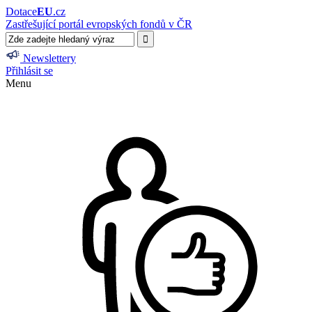
Dotace
EU
.cz
Zastřešující portál evropských fondů v ČR
Newslettery
Přihlásit se
Menu