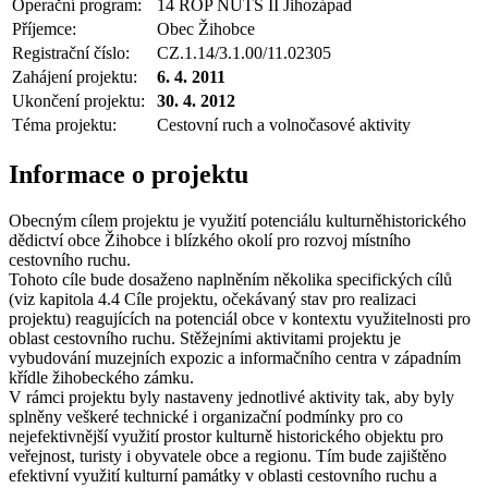
Operační program:
14 ROP NUTS II Jihozápad
Příjemce:
Obec Žihobce
Registrační číslo:
CZ.1.14/3.1.00/11.02305
Zahájení projektu:
6. 4. 2011
Ukončení projektu:
30. 4. 2012
Téma projektu:
Cestovní ruch a volnočasové aktivity
Informace o projektu
Obecným cílem projektu je využití potenciálu kulturněhistorického
dědictví obce Žihobce i blízkého okolí pro rozvoj místního
cestovního ruchu.
Tohoto cíle bude dosaženo naplněním několika specifických cílů
(viz kapitola 4.4 Cíle projektu, očekávaný stav pro realizaci
projektu) reagujících na potenciál obce v kontextu využitelnosti pro
oblast cestovního ruchu. Stěžejními aktivitami projektu je
vybudování muzejních expozic a informačního centra v západním
křídle žihobeckého zámku.
V rámci projektu byly nastaveny jednotlivé aktivity tak, aby byly
splněny veškeré technické i organizační podmínky pro co
nejefektivnější využití prostor kulturně historického objektu pro
veřejnost, turisty i obyvatele obce a regionu. Tím bude zajištěno
efektivní využití kulturní památky v oblasti cestovního ruchu a