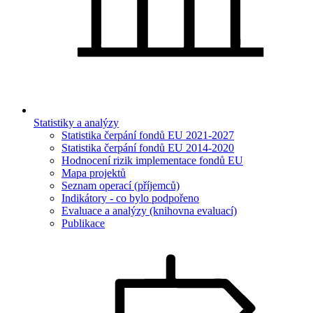
Statistiky a analýzy
Statistika čerpání fondů EU 2021-2027
Statistika čerpání fondů EU 2014-2020
Hodnocení rizik implementace fondů EU
Mapa projektů
Seznam operací (příjemců)
Indikátory - co bylo podpořeno
Evaluace a analýzy (knihovna evaluací)
Publikace