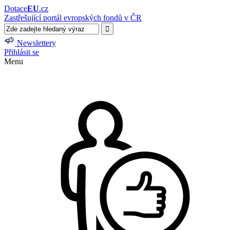
Dotace
EU
.cz
Zastřešující portál evropských fondů v ČR
Newslettery
Přihlásit se
Menu