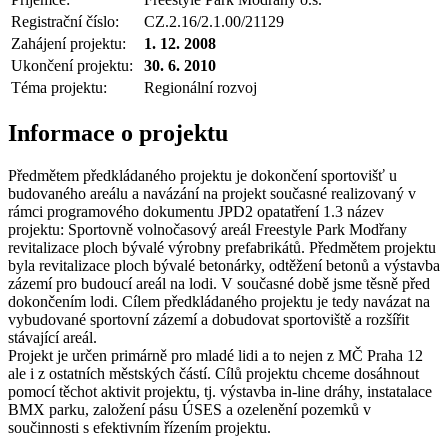
Registrační číslo:
CZ.2.16/2.1.00/21129
Zahájení projektu:
1. 12. 2008
Ukončení projektu:
30. 6. 2010
Téma projektu:
Regionální rozvoj
Informace o projektu
Předmětem předkládaného projektu je dokončení sportovišť u
budovaného areálu a navázání na projekt současné realizovaný v
rámci programového dokumentu JPD2 opatatření 1.3 název
projektu: Sportovně volnočasový areál Freestyle Park Modřany
revitalizace ploch bývalé výrobny prefabrikátů. Předmětem projektu
byla revitalizace ploch bývalé betonárky, odtěžení betonů a výstavba
zázemí pro budoucí areál na lodi. V současné době jsme těsně před
dokončením lodi. Cílem předkládaného projektu je tedy navázat na
vybudované sportovní zázemí a dobudovat sportoviště a rozšířit
stávající areál.
Projekt je určen primárně pro mladé lidi a to nejen z MČ Praha 12
ale i z ostatních městských částí. Cílů projektu chceme dosáhnout
pomocí těchot aktivit projektu, tj. výstavba in-line dráhy, instatalace
BMX parku, založení pásu ÚSES a ozelenění pozemků v
součinnosti s efektivním řízením projektu.
.