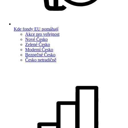
Kde fondy EU pomáhají
Akce pro veřejnost
Nové Česko
Zelené Česko
Moderní Česko
Bezpečné Česko
Česko netradičně