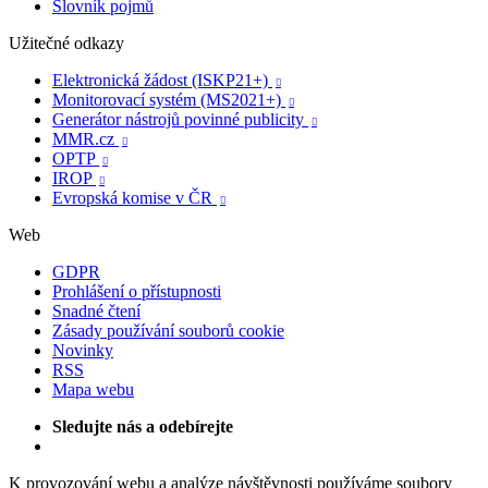
Slovník pojmů
Užitečné odkazy
Elektronická žádost (ISKP21+)

Monitorovací systém (MS2021+)

Generátor nástrojů povinné publicity

MMR.cz

OPTP

IROP

Evropská komise v ČR

Web
GDPR
Prohlášení o přístupnosti
Snadné čtení
Zásady používání souborů cookie
Novinky
RSS
Mapa webu
Sledujte nás a odebírejte
K provozování webu a analýze návštěvnosti používáme soubory