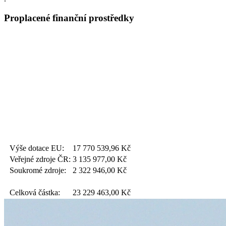
Proplacené finanční prostředky
Výše dotace EU:
17 770 539,96
Kč
Veřejné zdroje ČR:
3 135 977,00
Kč
Soukromé zdroje:
2 322 946,00
Kč
Celková částka:
23 229 463,00
Kč