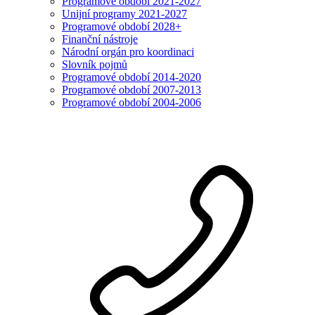
Programové období 2021-2027
Unijní programy 2021-2027
Programové období 2028+
Finanční nástroje
Národní orgán pro koordinaci
Slovník pojmů
Programové období 2014-2020
Programové období 2007-2013
Programové období 2004-2006