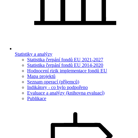
Statistiky a analýzy
Statistika čerpání fondů EU 2021-2027
Statistika čerpání fondů EU 2014-2020
Hodnocení rizik implementace fondů EU
Mapa projektů
Seznam operací (příjemců)
Indikátory - co bylo podpořeno
Evaluace a analýzy (knihovna evaluací)
Publikace