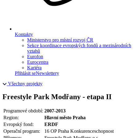
Kontakty
Ministerstvo pro místní rozvoj ČR
Sekce koordinace evropských fondů a mezinárodních
vztahů
Eurofon
Eurocentra
Kariéra
Přihlásit se
Newslettery
Všechny projekty
Freestyle Park Modřany - etapa II
Programové období:
2007-2013
Region:
Hlavní město Praha
Evropský fond:
ERDF
Operační program:
16 OP Praha Konkurenceschopnost
Příjemce:
Freestyle Park Modřany o.s.