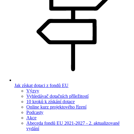
Jak získat dotaci z fondů EU
Výzvy
Vyhledávač dotačních příležitostí
10 kroků k získání dotace
Online kurz projektového řízení
Podcasty
Akce
Abeceda fondů EU 2021-2027 - 2. aktualizované
vydání