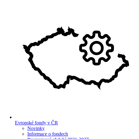
Evropské fondy v ČR
Novinky
Informace o fondech