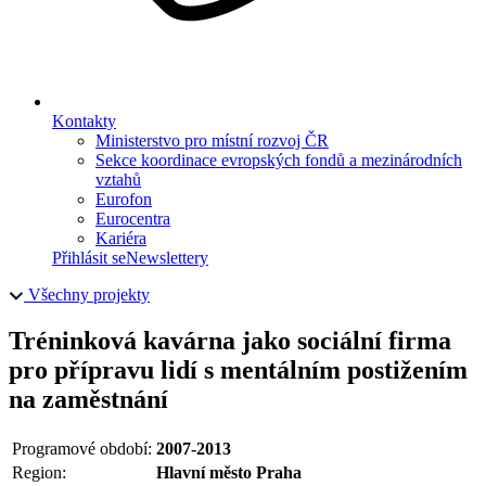
Kontakty
Ministerstvo pro místní rozvoj ČR
Sekce koordinace evropských fondů a mezinárodních
vztahů
Eurofon
Eurocentra
Kariéra
Přihlásit se
Newslettery
Všechny projekty
Tréninková kavárna jako sociální firma
pro přípravu lidí s mentálním postižením
na zaměstnání
Programové období:
2007-2013
Region:
Hlavní město Praha