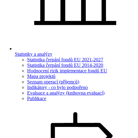
Statistiky a analýzy
Statistika čerpání fondů EU 2021-2027
Statistika čerpání fondů EU 2014-2020
Hodnocení rizik implementace fondů EU
Mapa projektů
Seznam operací (příjemců)
Indikátory - co bylo podpořeno
Evaluace a analýzy (knihovna evaluací)
Publikace