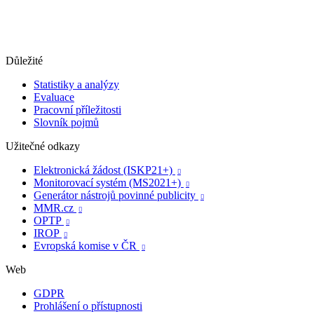
Důležité
Statistiky a analýzy
Evaluace
Pracovní příležitosti
Slovník pojmů
Užitečné odkazy
Elektronická žádost (ISKP21+)

Monitorovací systém (MS2021+)

Generátor nástrojů povinné publicity

MMR.cz

OPTP

IROP

Evropská komise v ČR

Web
GDPR
Prohlášení o přístupnosti