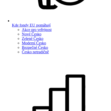
Kde fondy EU pomáhají
Akce pro veřejnost
Nové Česko
Zelené Česko
Moderní Česko
Bezpečné Česko
Česko netradičně