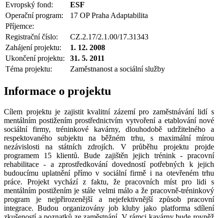
Evropský fond:
ESF
Operační program:
17 OP Praha Adaptabilita
Příjemce:
Registrační číslo:
CZ.2.17/2.1.00/17.31343
Zahájení projektu:
1. 12. 2008
Ukončení projektu:
31. 5. 2011
Téma projektu:
Zaměstnanost a sociální služby
Informace o projektu
Cílem projektu je zajistit kvalitní zázemí pro zaměstnávání lidí s
mentálním postižením prostřednictvím vytvoření a etablování nové
sociální firmy, tréninkové kavárny, dlouhodobě udržitelného a
respektovaného subjektu na běžném trhu, s maximální mírou
nezávislosti na státních zdrojích. V průběhu projektu projde
programem 15 klientů. Bude zajištěn jejich trénink - pracovní
rehabilitace - a zprostředkování dovedností potřebných k jejich
budoucímu uplatnění přímo v sociální firmě i na otevřeném trhu
práce. Projekt vychází z faktu, že pracovních míst pro lidi s
mentálním postižením je stále velmi málo a že pracovně-tréninkový
program je nejpřirozenější a nejefektivnější způsob pracovní
integrace. Budou organizovány job kluby jako platforma sdílení
zkušeností a poznatků ze zaměstnání. V rámci kavárny bude rovněž