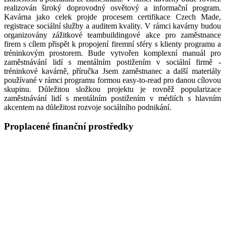
realizován široký doprovodný osvětový a informační program.
Kavárna jako celek projde procesem certifikace Czech Made,
registrace sociální služby a auditem kvality. V rámci kavárny budou
organizovány zážitkové teambuildingové akce pro zaměstnance
firem s cílem přispět k propojení firemní sféry s klienty programu a
tréninkovým prostorem. Bude vytvořen komplexní manuál pro
zaměstnávání lidí s mentálním postižením v sociální firmě -
tréninkové kavárně, příručka Jsem zaměstnanec a další materiály
používané v rámci programu formou easy-to-read pro danou cílovou
skupinu. Důležitou složkou projektu je rovněž popularizace
zaměstnávání lidí s mentálním postižením v médiích s hlavním
akcentem na důležitost rozvoje sociálního podnikání.
Proplacené finanční prostředky