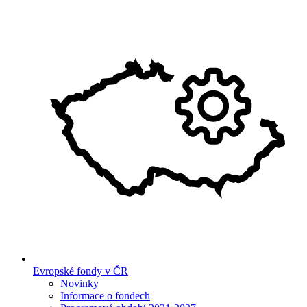
Evropské fondy v ČR
Novinky
Informace o fondech