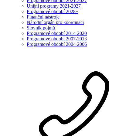
Programové období 2021-2027
Unijní programy 2021-2027
Programové období 2028+
Finanční nástroje
Národní orgán pro koordinaci
Slovník pojmů
Programové období 2014-2020
Programové období 2007-2013
Programové období 2004-2006