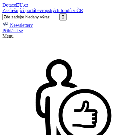
Dotace
EU
.cz
Zastřešující portál evropských fondů v ČR
Newslettery
Přihlásit se
Menu