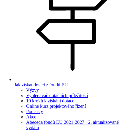
Jak získat dotaci z fondů EU
Výzvy
Vyhledávač dotačních příležitostí
10 kroků k získání dotace
Online kurz projektového řízení
Podcasty
Akce
Abeceda fondů EU 2021-2027 - 2. aktualizované
vydání