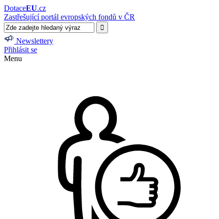
Dotace
EU
.cz
Zastřešující portál evropských fondů v ČR
Newslettery
Přihlásit se
Menu