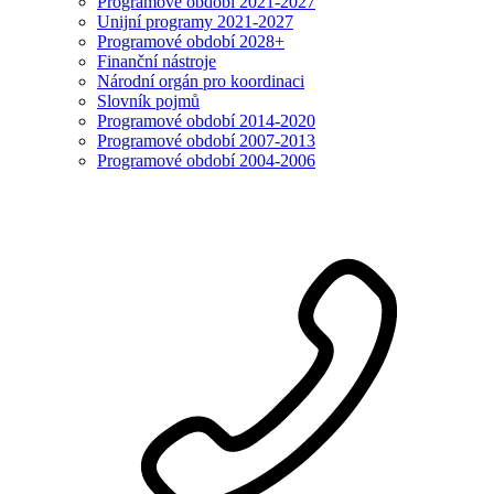
Programové období 2021-2027
Unijní programy 2021-2027
Programové období 2028+
Finanční nástroje
Národní orgán pro koordinaci
Slovník pojmů
Programové období 2014-2020
Programové období 2007-2013
Programové období 2004-2006