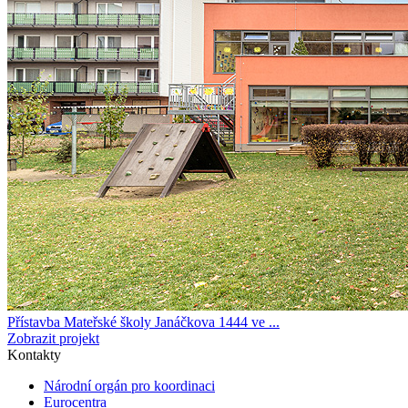
Přístavba Mateřské školy Janáčkova 1444 ve ...
Zobrazit projekt
Kontakty
Národní orgán pro koordinaci
Eurocentra