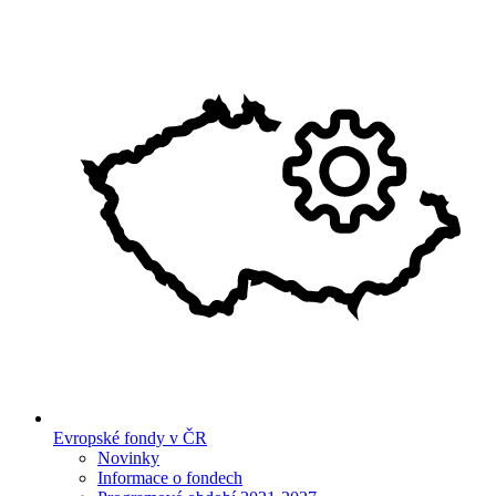
Evropské fondy v ČR
Novinky
Informace o fondech