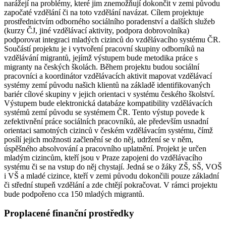
narážejí na problémy, které jim znemožňují dokončit v zemi původu
započaté vzdělání či na toto vzdělání navázat. Cílem projektuje
prostřednictvím odborného sociálního poradenství a dalších služeb
(kurzy ČJ, jiné vzdělávací aktivity, podpora dobrovolníka)
podporovat integraci mladých cizinců do vzdělávacího systému ČR.
Součástí projektu je i vytvoření pracovní skupiny odborníků na
vzdělávání migrantů, jejímž výstupem bude metodika práce s
migranty na českých školách. Během projektu budou sociální
pracovníci a koordinátor vzdělávacích aktivit mapovat vzdělávací
systémy zemí původu našich klientů na základě identifikovaných
bariér cílové skupiny v jejich orientaci v systému českého školství.
Výstupem bude elektronická databáze kompatibility vzdělávacích
systémů zemí původu se systémem ČR. Tento výstup povede k
zefektivnění práce sociálních pracovníků, ale především usnadní
orientaci samotných cizinců v českém vzdělávacím systému, čímž
posílí jejich možnosti začlenění se do něj, udržení se v něm,
úspěšného absolvování a pracovního uplatnění. Projekt je určen
mladým cizincům, kteří jsou v Praze zapojeni do vzdělávacího
systému či se na vstup do něj chystají. Jedná se o žáky ZŠ, SŠ, VOŠ
i VŠ a mladé cizince, kteří v zemi původu dokončili pouze základní
či střední stupeň vzdělání a zde chtějí pokračovat. V rámci projektu
bude podpořeno cca 150 mladých migrantů.
Proplacené finanční prostředky