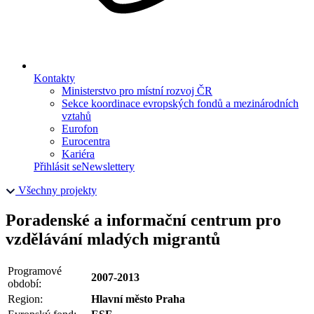
Kontakty
Ministerstvo pro místní rozvoj ČR
Sekce koordinace evropských fondů a mezinárodních
vztahů
Eurofon
Eurocentra
Kariéra
Přihlásit se
Newslettery
Všechny projekty
Poradenské a informační centrum pro
vzdělávání mladých migrantů
Programové
2007-2013
období:
Region:
Hlavní město Praha