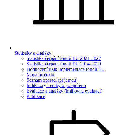
Statistiky a analýzy
Statistika čerpání fondů EU 2021-2027
Statistika čerpání fondů EU 2014-2020
Hodnocení rizik implementace fondů EU
Mapa projektů
Seznam operací (příjemců)
Indikátory - co bylo podpořeno
Evaluace a analýzy (knihovna evaluací)
Publikace