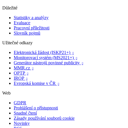
Důležité
Statistiky a analýzy
Evaluace
Pracovní příležitosti
Slovník pojmů
Užitečné odkazy
Elektronická žádost (ISKP21+)

Monitorovací systém (MS2021+)

Generátor nástrojů povinné publicity

MMR.cz

OPTP

IROP

Evropská komise v ČR

Web
GDPR
Prohlášení o přístupnosti
Snadné čtení
Zásady používání souborů cookie
Novinky