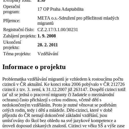
Evropský fond:
ESF
Operační
17 OP Praha Adaptabilita
program:
META o.s.-Sdružení pro příležitosti mladých
Příjemce:
migrantů
Registrační číslo:
CZ.2.17/3.1.00/30231
Zahájení projektu:
1. 9. 2008
Ukončení
28. 2. 2011
projektu:
Téma projektu:
Vzdělávání
Informace o projektu
Problematika vzdělávání migrantů je vzhledem k rostoucímu počtu
cizinců v ČR aktuální. Ke konci roku 2006 pobývalo v ČR 212726
cizinců z tzv. 3. zemí, k 31.12.2007 již 263147. Dospělí cizinci totiž
(ať už se jedná o pracovní migranty či žadatele o mezinárodní
ochranu) často přicházejí s celou rodinou, včetně dětí s
nedokončeným vzděláním. Proto je nutné věnovat se potřebám
celých rodin, tedy i dětí a mládeže. Děti-cizinci, které v době
příjezdu do ČR nemají dokončené základní vzdělání, jsou
umísťovány do škol bez ohledu na své jazykové kompetence a
úroveň doposud získaných znalostí. Cizinci ve věku SŠ a výše zase