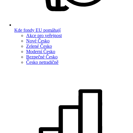
Kde fondy EU pomáhají
Akce pro veřejnost
Nové Česko
Zelené Česko
Moderní Česko
Bezpečné Česko
Česko netradičně