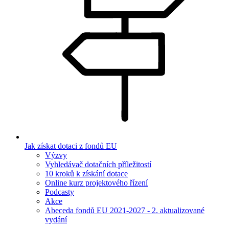
Jak získat dotaci z fondů EU
Výzvy
Vyhledávač dotačních příležitostí
10 kroků k získání dotace
Online kurz projektového řízení
Podcasty
Akce
Abeceda fondů EU 2021-2027 - 2. aktualizované
vydání