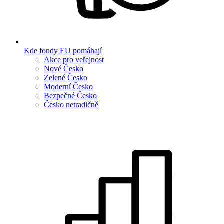
Kde fondy EU pomáhají
Akce pro veřejnost
Nové Česko
Zelené Česko
Moderní Česko
Bezpečné Česko
Česko netradičně