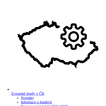
Evropské fondy v ČR
Novinky
Informace o fondech