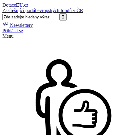
Dotace
EU
.cz
Zastřešující portál evropských fondů v ČR
Newslettery
Přihlásit se
Menu