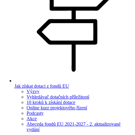
Jak získat dotaci z fondů EU
Výzvy
Vyhledávač dotačních příležitostí
10 kroků k získání dotace
Online kurz projektového řízení
Podcasty
Akce
Abeceda fondů EU 2021-2027 - 2. aktualizované
vydání