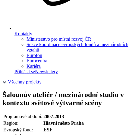
Kontakty
Ministerstvo pro místní rozvoj ČR
Sekce koordinace evropských fondů a mezinárodních
vztahů
Eurofon
Eurocentra
Kariéra
Přihlásit se
Newslettery
Všechny projekty
Šalounův ateliér / mezinárodní studio v
kontextu světové výtvarné scény
Programové období:
2007-2013
Region:
Hlavní město Praha
Evropský fond:
ESF