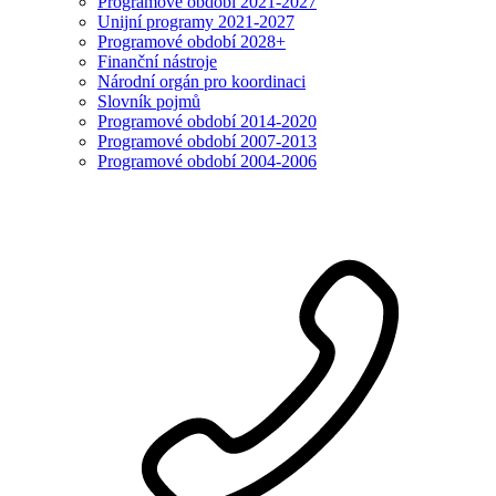
Programové období 2021-2027
Unijní programy 2021-2027
Programové období 2028+
Finanční nástroje
Národní orgán pro koordinaci
Slovník pojmů
Programové období 2014-2020
Programové období 2007-2013
Programové období 2004-2006