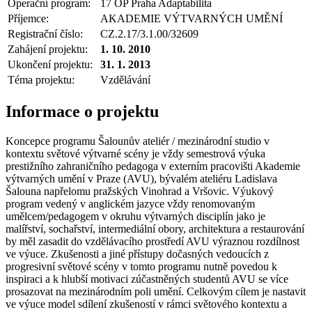
Operační program:
17 OP Praha Adaptabilita
Příjemce:
AKADEMIE VÝTVARNÝCH UMĚNÍ
Registrační číslo:
CZ.2.17/3.1.00/32609
Zahájení projektu:
1. 10. 2010
Ukončení projektu:
31. 1. 2013
Téma projektu:
Vzdělávání
Informace o projektu
Koncepce programu Šalounův ateliér / mezinárodní studio v
kontextu světové výtvarné scény je vždy semestrová výuka
prestižního zahraničního pedagoga v externím pracovišti Akademie
výtvarných umění v Praze (AVU), bývalém ateliéru Ladislava
Šalouna napřelomu pražských Vinohrad a Vršovic. Výukový
program vedený v anglickém jazyce vždy renomovaným
umělcem/pedagogem v okruhu výtvarných disciplín jako je
malířství, sochařství, intermediální obory, architektura a restaurování
by měl zasadit do vzdělávacího prostředí AVU výraznou rozdílnost
ve výuce. Zkušenosti a jiné přístupy dočasných vedoucích z
progresivní světové scény v tomto programu nutně povedou k
inspiraci a k hlubší motivaci zúčastněných studentů AVU se více
prosazovat na mezinárodním poli umění. Celkovým cílem je nastavit
ve výuce model sdílení zkušeností v rámci světového kontextu a