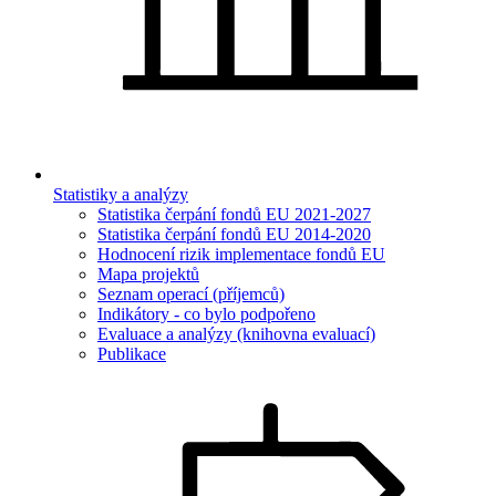
Statistiky a analýzy
Statistika čerpání fondů EU 2021-2027
Statistika čerpání fondů EU 2014-2020
Hodnocení rizik implementace fondů EU
Mapa projektů
Seznam operací (příjemců)
Indikátory - co bylo podpořeno
Evaluace a analýzy (knihovna evaluací)
Publikace