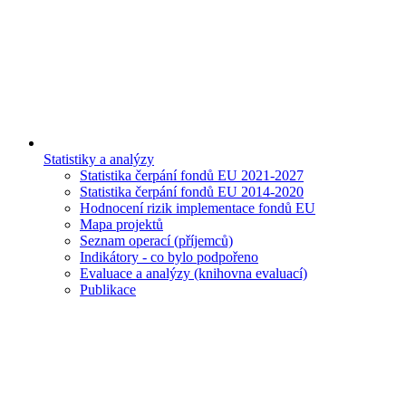
Statistiky a analýzy
Statistika čerpání fondů EU 2021-2027
Statistika čerpání fondů EU 2014-2020
Hodnocení rizik implementace fondů EU
Mapa projektů
Seznam operací (příjemců)
Indikátory - co bylo podpořeno
Evaluace a analýzy (knihovna evaluací)
Publikace