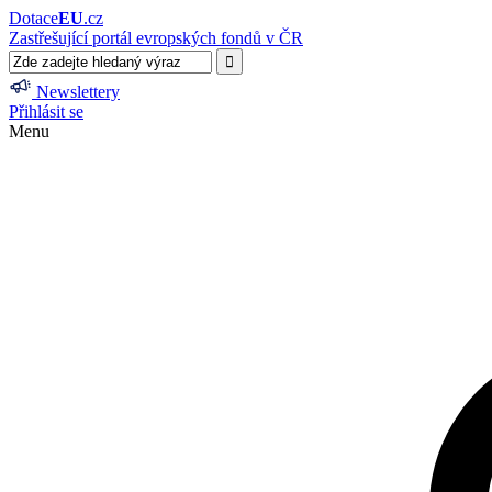
Dotace
EU
.cz
Zastřešující portál evropských fondů v ČR
Newslettery
Přihlásit se
Menu