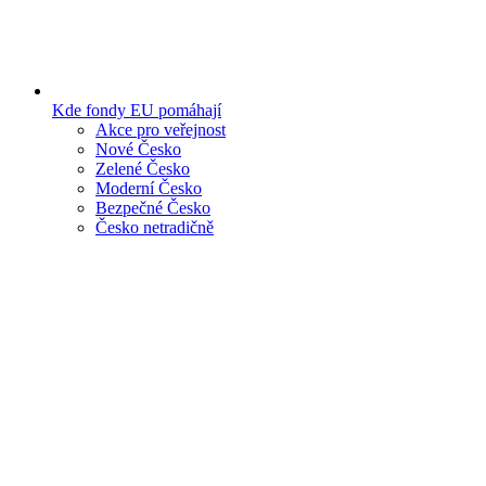
Kde fondy EU pomáhají
Akce pro veřejnost
Nové Česko
Zelené Česko
Moderní Česko
Bezpečné Česko
Česko netradičně