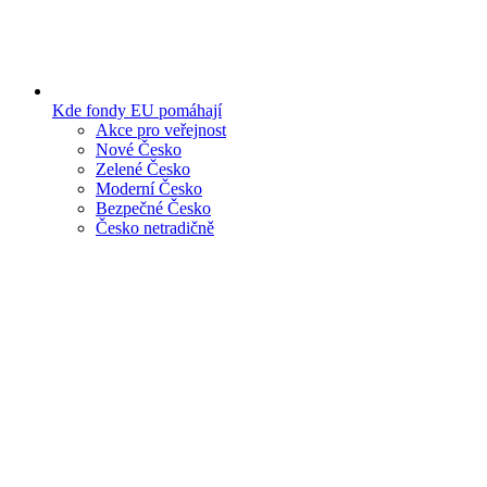
Kde fondy EU pomáhají
Akce pro veřejnost
Nové Česko
Zelené Česko
Moderní Česko
Bezpečné Česko
Česko netradičně