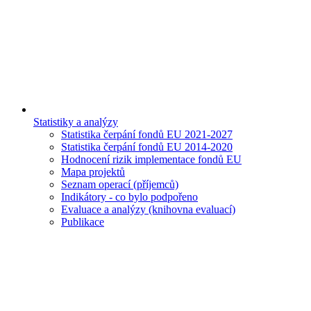
Statistiky a analýzy
Statistika čerpání fondů EU 2021-2027
Statistika čerpání fondů EU 2014-2020
Hodnocení rizik implementace fondů EU
Mapa projektů
Seznam operací (příjemců)
Indikátory - co bylo podpořeno
Evaluace a analýzy (knihovna evaluací)
Publikace