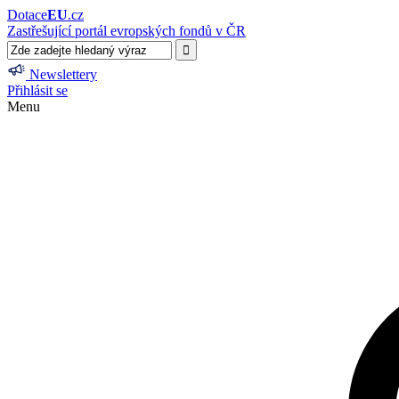
Dotace
EU
.cz
Zastřešující portál evropských fondů v ČR
Newslettery
Přihlásit se
Menu