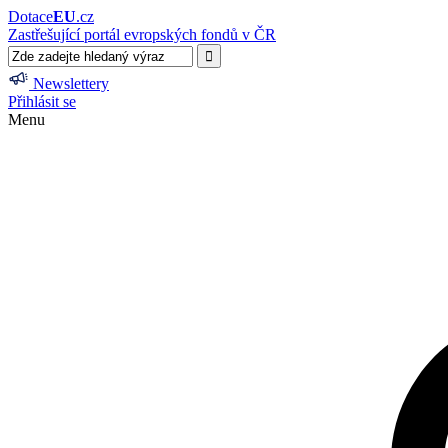
Dotace
EU
.cz
Zastřešující portál evropských fondů v ČR
Newslettery
Přihlásit se
Menu