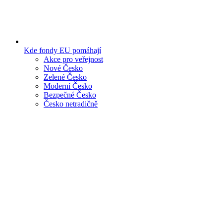
Kde fondy EU pomáhají
Akce pro veřejnost
Nové Česko
Zelené Česko
Moderní Česko
Bezpečné Česko
Česko netradičně