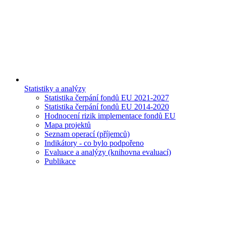
Statistiky a analýzy
Statistika čerpání fondů EU 2021-2027
Statistika čerpání fondů EU 2014-2020
Hodnocení rizik implementace fondů EU
Mapa projektů
Seznam operací (příjemců)
Indikátory - co bylo podpořeno
Evaluace a analýzy (knihovna evaluací)
Publikace