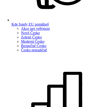
Kde fondy EU pomáhají
Akce pro veřejnost
Nové Česko
Zelené Česko
Moderní Česko
Bezpečné Česko
Česko netradičně