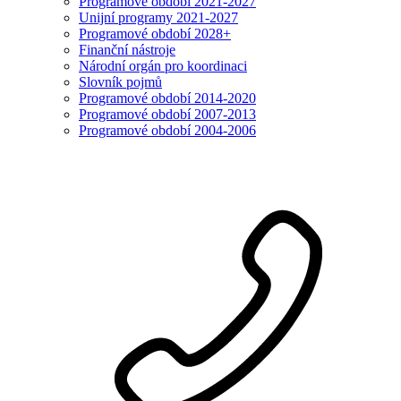
Programové období 2021-2027
Unijní programy 2021-2027
Programové období 2028+
Finanční nástroje
Národní orgán pro koordinaci
Slovník pojmů
Programové období 2014-2020
Programové období 2007-2013
Programové období 2004-2006