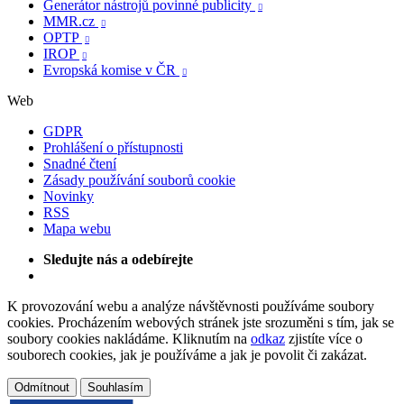
Generátor nástrojů povinné publicity

MMR.cz

OPTP

IROP

Evropská komise v ČR

Web
GDPR
Prohlášení o přístupnosti
Snadné čtení
Zásady používání souborů cookie
Novinky
RSS
Mapa webu
Sledujte nás a odebírejte
K provozování webu a analýze návštěvnosti používáme soubory
cookies. Procházením webových stránek jste srozuměni s tím, jak se
soubory cookies nakládáme. Kliknutím na
odkaz
zjistíte více o
souborech cookies, jak je používáme a jak je povolit či zakázat.
Odmítnout
Souhlasím