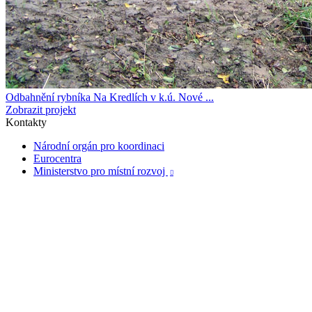
Odbahnění rybníka Na Kredlích v k.ú. Nové ...
Zobrazit projekt
Kontakty
Národní orgán pro koordinaci
Eurocentra
Ministerstvo pro místní rozvoj
