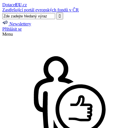
Dotace
EU
.cz
Zastřešující portál evropských fondů v ČR
Newslettery
Přihlásit se
Menu