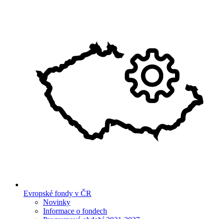
Evropské fondy v ČR
Novinky
Informace o fondech