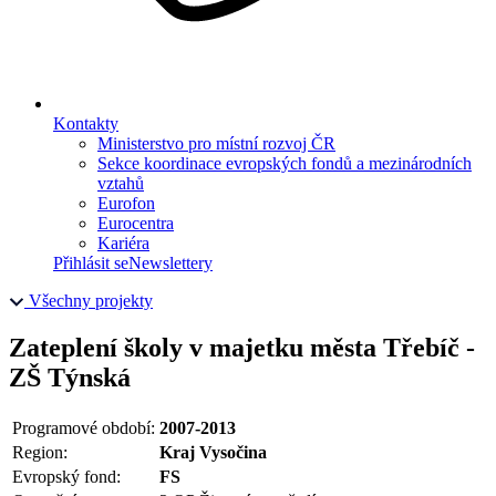
Kontakty
Ministerstvo pro místní rozvoj ČR
Sekce koordinace evropských fondů a mezinárodních
vztahů
Eurofon
Eurocentra
Kariéra
Přihlásit se
Newslettery
Všechny projekty
Zateplení školy v majetku města Třebíč -
ZŠ Týnská
Programové období:
2007-2013
Region:
Kraj Vysočina
Evropský fond:
FS