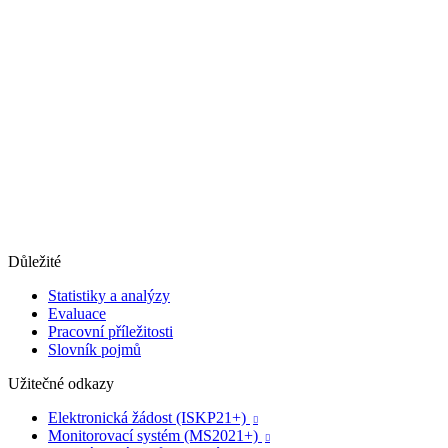
Důležité
Statistiky a analýzy
Evaluace
Pracovní příležitosti
Slovník pojmů
Užitečné odkazy
Elektronická žádost (ISKP21+)

Monitorovací systém (MS2021+)
