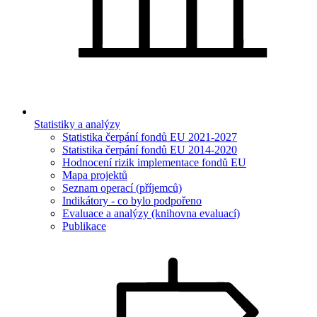
Statistiky a analýzy
Statistika čerpání fondů EU 2021-2027
Statistika čerpání fondů EU 2014-2020
Hodnocení rizik implementace fondů EU
Mapa projektů
Seznam operací (příjemců)
Indikátory - co bylo podpořeno
Evaluace a analýzy (knihovna evaluací)
Publikace