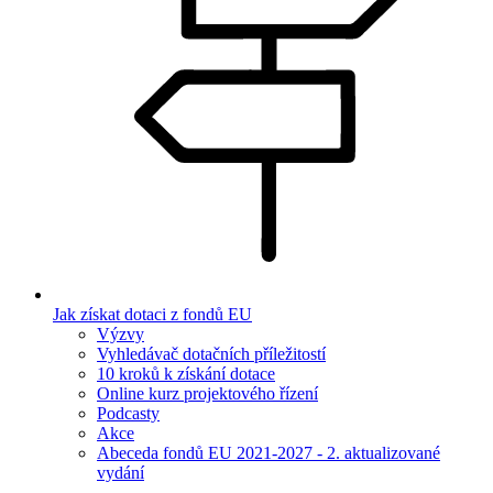
Jak získat dotaci z fondů EU
Výzvy
Vyhledávač dotačních příležitostí
10 kroků k získání dotace
Online kurz projektového řízení
Podcasty
Akce
Abeceda fondů EU 2021-2027 - 2. aktualizované
vydání