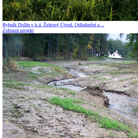
Rybník Dožín v k.ú. Železný Újezd. Odbahnění a ...
Zobrazit projekt