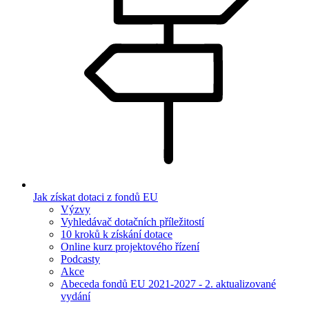
Jak získat dotaci z fondů EU
Výzvy
Vyhledávač dotačních příležitostí
10 kroků k získání dotace
Online kurz projektového řízení
Podcasty
Akce
Abeceda fondů EU 2021-2027 - 2. aktualizované
vydání