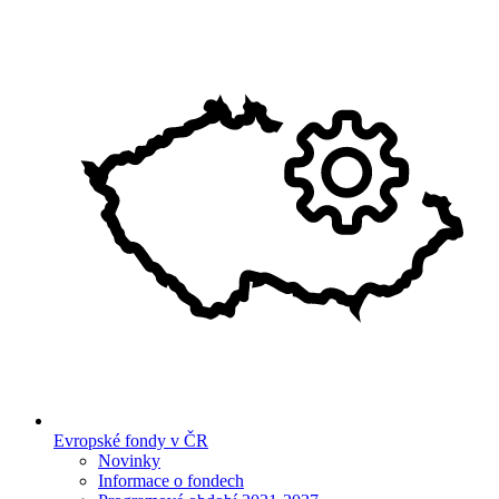
Evropské fondy v ČR
Novinky
Informace o fondech