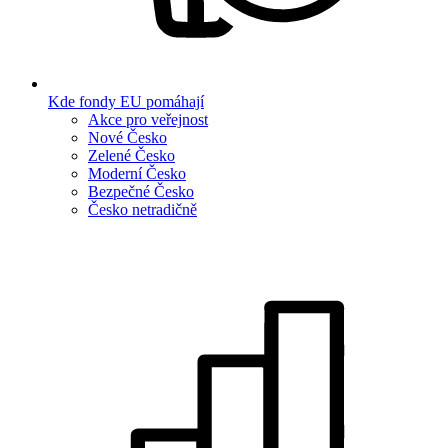
Kde fondy EU pomáhají
Akce pro veřejnost
Nové Česko
Zelené Česko
Moderní Česko
Bezpečné Česko
Česko netradičně