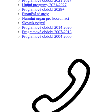
Programové období 2021-2027
Unijní programy 2021-2027
Programové období 2028+
Finanční nástroje
Národní orgán pro koordinaci
Slovník pojmů
Programové období 2014-2020
Programové období 2007-2013
Programové období 2004-2006