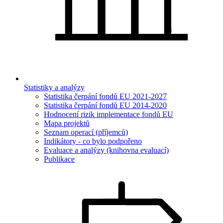
Statistiky a analýzy
Statistika čerpání fondů EU 2021-2027
Statistika čerpání fondů EU 2014-2020
Hodnocení rizik implementace fondů EU
Mapa projektů
Seznam operací (příjemců)
Indikátory - co bylo podpořeno
Evaluace a analýzy (knihovna evaluací)
Publikace