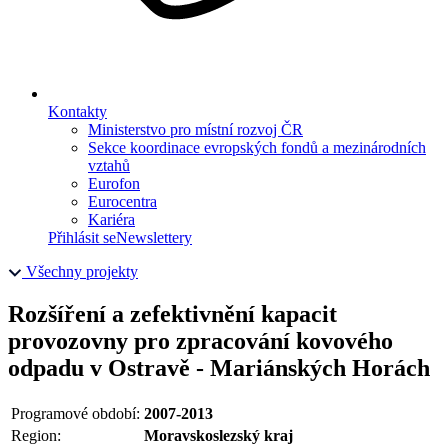
Kontakty
Ministerstvo pro místní rozvoj ČR
Sekce koordinace evropských fondů a mezinárodních
vztahů
Eurofon
Eurocentra
Kariéra
Přihlásit se
Newslettery
Všechny projekty
Rozšíření a zefektivnění kapacit
provozovny pro zpracování kovového
odpadu v Ostravě - Mariánských Horách
Programové období:
2007-2013
Region:
Moravskoslezský kraj