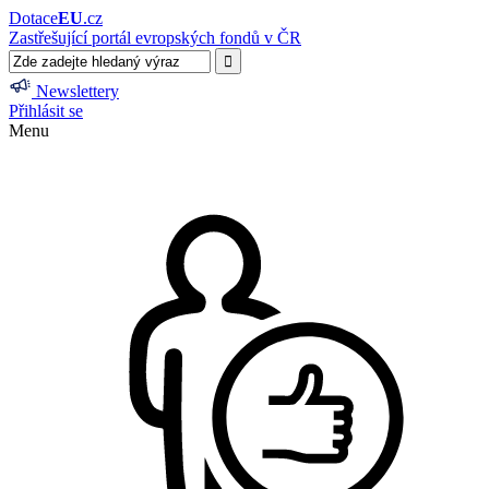
Dotace
EU
.cz
Zastřešující portál evropských fondů v ČR
Newslettery
Přihlásit se
Menu