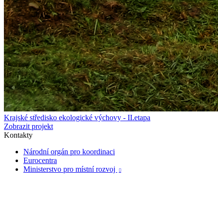
Krajské středisko ekologické výchovy - II.etapa
Zobrazit projekt
Kontakty
Národní orgán pro koordinaci
Eurocentra
Ministerstvo pro místní rozvoj
