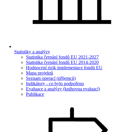
Statistiky a analýzy
Statistika čerpání fondů EU 2021-2027
Statistika čerpání fondů EU 2014-2020
Hodnocení rizik implementace fondů EU
Mapa projektů
Seznam operací (příjemců)
Indikátory - co bylo podpořeno
Evaluace a analýzy (knihovna evaluací)
Publikace