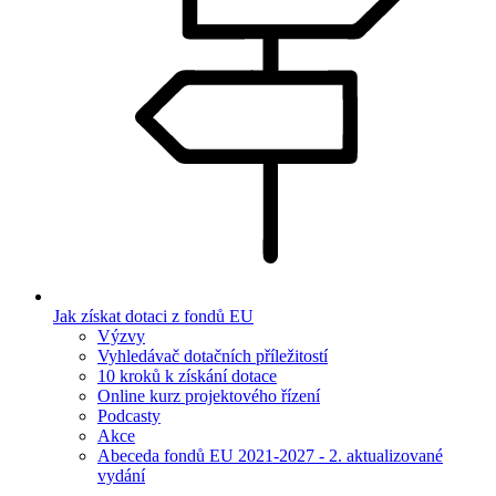
Jak získat dotaci z fondů EU
Výzvy
Vyhledávač dotačních příležitostí
10 kroků k získání dotace
Online kurz projektového řízení
Podcasty
Akce
Abeceda fondů EU 2021-2027 - 2. aktualizované
vydání