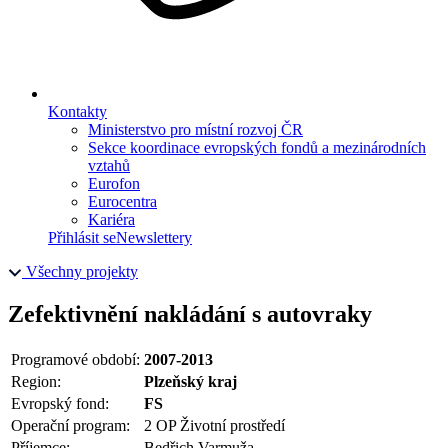
Kontakty
Ministerstvo pro místní rozvoj ČR
Sekce koordinace evropských fondů a mezinárodních
vztahů
Eurofon
Eurocentra
Kariéra
Přihlásit se
Newslettery
Všechny projekty
Zefektivnění nakládání s autovraky
Programové období:
2007-2013
Region:
Plzeňský kraj
Evropský fond:
FS
Operační program:
2 OP Životní prostředí
Příjemce:
Bedřich Varmuža