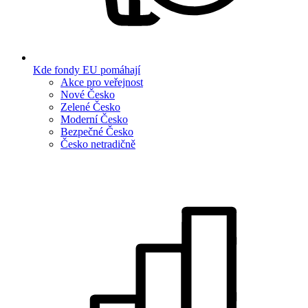
Kde fondy EU pomáhají
Akce pro veřejnost
Nové Česko
Zelené Česko
Moderní Česko
Bezpečné Česko
Česko netradičně