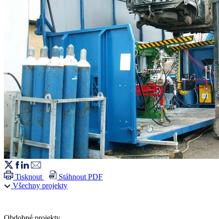
Tisknout
Stáhnout PDF
Všechny projekty
Obdobné projekty