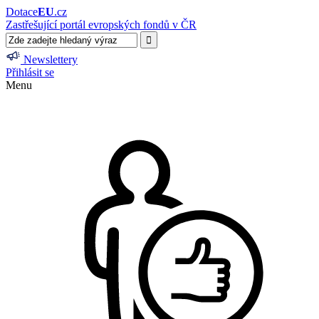
Dotace
EU
.cz
Zastřešující portál evropských fondů v ČR
Newslettery
Přihlásit se
Menu