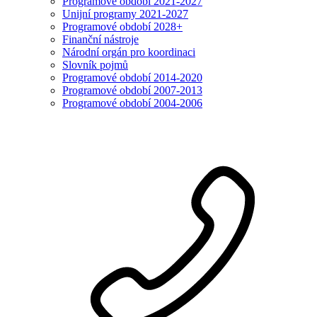
Programové období 2021-2027
Unijní programy 2021-2027
Programové období 2028+
Finanční nástroje
Národní orgán pro koordinaci
Slovník pojmů
Programové období 2014-2020
Programové období 2007-2013
Programové období 2004-2006