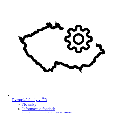
Evropské fondy v ČR
Novinky
Informace o fondech