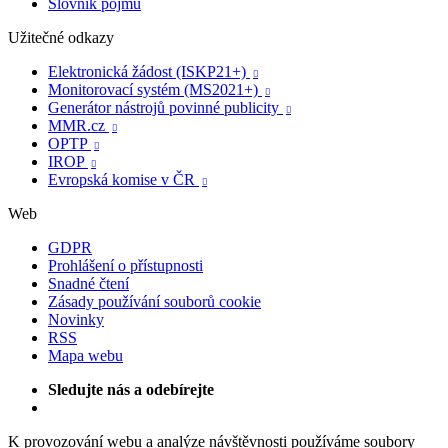
Slovník pojmů
Užitečné odkazy
Elektronická žádost (ISKP21+)

Monitorovací systém (MS2021+)

Generátor nástrojů povinné publicity

MMR.cz

OPTP

IROP

Evropská komise v ČR

Web
GDPR
Prohlášení o přístupnosti
Snadné čtení
Zásady používání souborů cookie
Novinky
RSS
Mapa webu
Sledujte nás a odebírejte
K provozování webu a analýze návštěvnosti používáme soubory