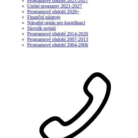
Programové období 2021-2027
Unijní programy 2021-2027
Programové období 2028+
Finanční nástroje
Národní orgán pro koordinaci
Slovník pojmů
Programové období 2014-2020
Programové období 2007-2013
Programové období 2004-2006