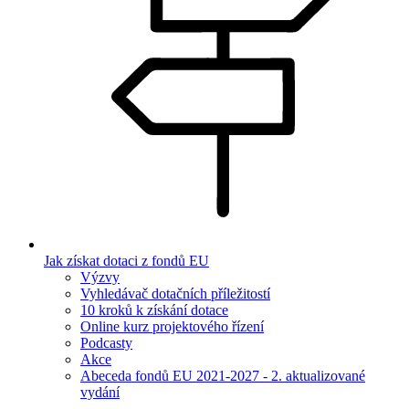
Jak získat dotaci z fondů EU
Výzvy
Vyhledávač dotačních příležitostí
10 kroků k získání dotace
Online kurz projektového řízení
Podcasty
Akce
Abeceda fondů EU 2021-2027 - 2. aktualizované
vydání