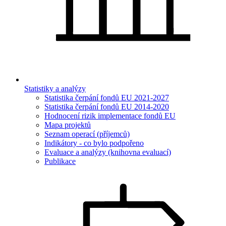
Statistiky a analýzy
Statistika čerpání fondů EU 2021-2027
Statistika čerpání fondů EU 2014-2020
Hodnocení rizik implementace fondů EU
Mapa projektů
Seznam operací (příjemců)
Indikátory - co bylo podpořeno
Evaluace a analýzy (knihovna evaluací)
Publikace