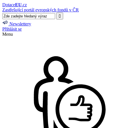
Dotace
EU
.cz
Zastřešující portál evropských fondů v ČR
Newslettery
Přihlásit se
Menu