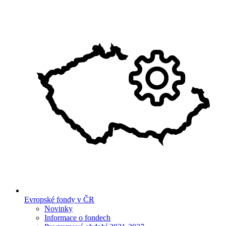
Evropské fondy v ČR
Novinky
Informace o fondech