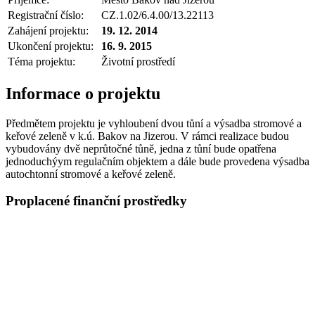
Registrační číslo:
CZ.1.02/6.4.00/13.22113
Zahájení projektu:
19. 12. 2014
Ukončení projektu:
16. 9. 2015
Téma projektu:
Životní prostředí
Informace o projektu
Předmětem projektu je vyhloubení dvou tůní a výsadba stromové a
keřové zeleně v k.ú. Bakov na Jizerou. V rámci realizace budou
vybudovány dvě neprůtočné tůně, jedna z tůní bude opatřena
jednoduchýym regulačním objektem a dále bude provedena výsadba
autochtonní stromové a keřové zeleně.
Proplacené finanční prostředky