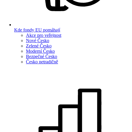
Kde fondy EU pomáhají
Akce pro veřejnost
Nové Česko
Zelené Česko
Moderní Česko
Bezpečné Česko
Česko netradičně