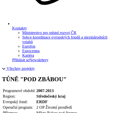
Kontakty
Ministerstvo pro místní rozvoj ČR
Sekce koordinace evropských fondů a mezinárodních
vztahů
Eurofon
Eurocentra
Kariéra
Přihlásit se
Newslettery
Všechny projekty
TŮNĚ "POD ZBÁBOU"
Programové období:
2007-2013
Region:
Středočeský kraj
Evropský fond:
ERDF
Operační program:
2 OP Životní prostředí
Příjemce:
Město Bakov nad Jizerou