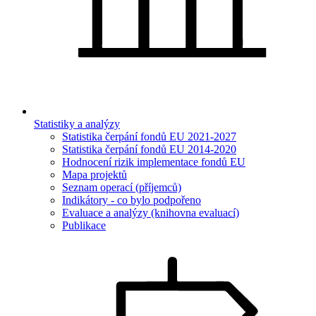
Statistiky a analýzy
Statistika čerpání fondů EU 2021-2027
Statistika čerpání fondů EU 2014-2020
Hodnocení rizik implementace fondů EU
Mapa projektů
Seznam operací (příjemců)
Indikátory - co bylo podpořeno
Evaluace a analýzy (knihovna evaluací)
Publikace