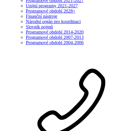
Programové období 2021-2027
Unijní programy 2021-2027
Programové období 2028+
Finanční nástroje
Národní orgán pro koordinaci
Slovník pojmů
Programové období 2014-2020
Programové období 2007-2013
Programové období 2004-2006