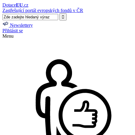
Dotace
EU
.cz
Zastřešující portál evropských fondů v ČR
Newslettery
Přihlásit se
Menu