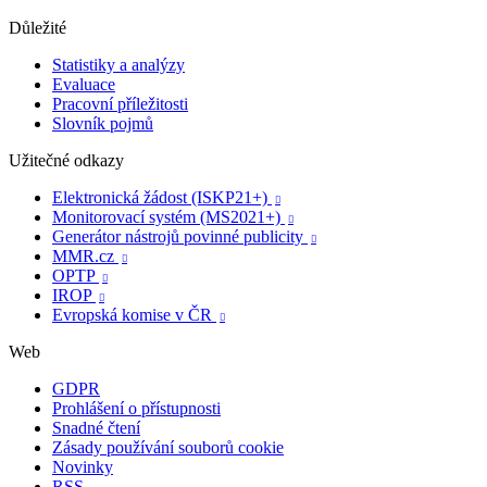
Důležité
Statistiky a analýzy
Evaluace
Pracovní příležitosti
Slovník pojmů
Užitečné odkazy
Elektronická žádost (ISKP21+)

Monitorovací systém (MS2021+)

Generátor nástrojů povinné publicity

MMR.cz

OPTP

IROP

Evropská komise v ČR

Web
GDPR
Prohlášení o přístupnosti
Snadné čtení
Zásady používání souborů cookie
Novinky
RSS