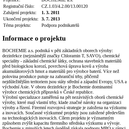
Registrační číslo:
CZ.1.03/4.2.00/13.00120
Zahájení projektu:
1. 3. 2011
Ukončení projektu:
3. 7. 2013
Téma projektu:
Podpora podnikatelů
Informace o projektu
BOCHEMIE a.s. podniká v pěti základních oborech výroby:
dezinfekce (nejznámější značky Chloramin T, SAVO), chemické
speciality - základní chemické látky, ochrana stavebních materiálů
před biologickou korozí, povrchová úprava kovů a výroba
akumulátorových hmot a materiálů pro výrobce baterií. Více než
polovina produkce putuje na zahraniční trhy, přičemž
nejdůležitějším teritoriem jsou státy střední a západní Evropy, USA a
východní Asie. V oboru dezinfekce je Bochemie dominantní
výrobce chemických přípravků v České republice.
Výrobní specializace zaměřená na pět nezávislých oborů chemické
výroby, které mají vlastní trhy, klade značné nároky na organizaci
výroby a řízení. Firemní rozvojová strategie je založena na výzkumu
a inovacích. Současné výzkumné projekty jsou založené především
na technologických inovacích. Cílem projektu je významným
způsobem zvýšit kapacitu firemního střediska výzkumu a vývoje.
Bochemie v minulých letech úspěšně získala podporu MPO v rámci