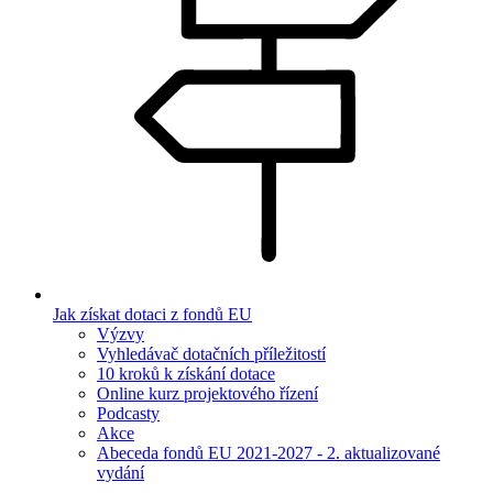
Jak získat dotaci z fondů EU
Výzvy
Vyhledávač dotačních příležitostí
10 kroků k získání dotace
Online kurz projektového řízení
Podcasty
Akce
Abeceda fondů EU 2021-2027 - 2. aktualizované
vydání