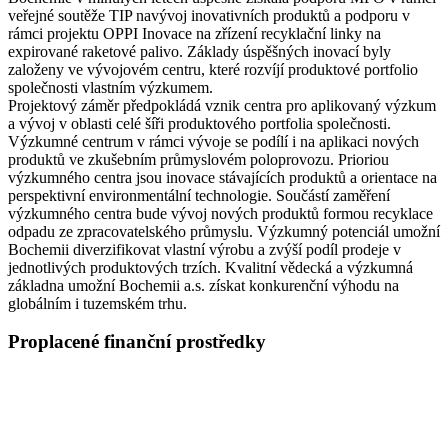
veřejné soutěže TIP navývoj inovativních produktů a podporu v
rámci projektu OPPI Inovace na zřízení recyklační linky na
expirované raketové palivo. Základy úspěšných inovací byly
založeny ve vývojovém centru, které rozvíjí produktové portfolio
společnosti vlastním výzkumem.
Projektový záměr předpokládá vznik centra pro aplikovaný výzkum
a vývoj v oblasti celé šíři produktového portfolia společnosti.
Výzkumné centrum v rámci vývoje se podílí i na aplikaci nových
produktů ve zkušebním průmyslovém poloprovozu. Prioriou
výzkumného centra jsou inovace stávajících produktů a orientace na
perspektivní environmentální technologie. Součástí zaměření
výzkumného centra bude vývoj nových produktů formou recyklace
odpadu ze zpracovatelského průmyslu. Výzkumný potenciál umožní
Bochemii diverzifikovat vlastní výrobu a zvýší podíl prodeje v
jednotlivých produktových trzích. Kvalitní vědecká a výzkumná
základna umožní Bochemii a.s. získat konkurenční výhodu na
globálním i tuzemském trhu.
Proplacené finanční prostředky