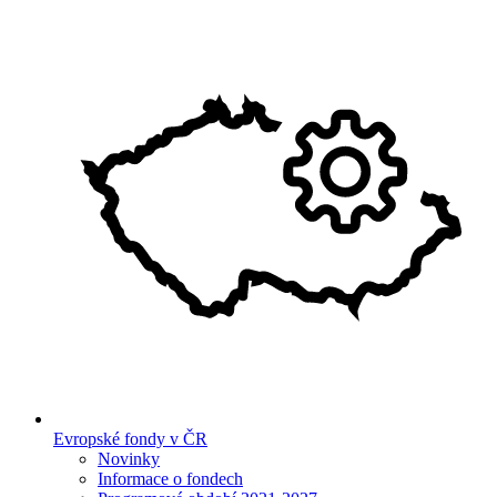
Evropské fondy v ČR
Novinky
Informace o fondech