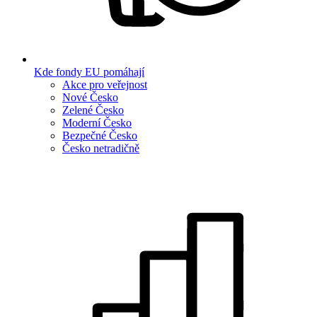
Kde fondy EU pomáhají
Akce pro veřejnost
Nové Česko
Zelené Česko
Moderní Česko
Bezpečné Česko
Česko netradičně