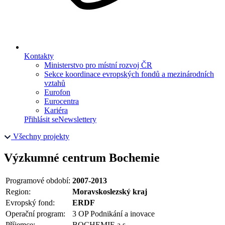
Kontakty
Ministerstvo pro místní rozvoj ČR
Sekce koordinace evropských fondů a mezinárodních
vztahů
Eurofon
Eurocentra
Kariéra
Přihlásit se
Newslettery
Všechny projekty
Výzkumné centrum Bochemie
Programové období:
2007-2013
Region:
Moravskoslezský kraj
Evropský fond:
ERDF
Operační program:
3 OP Podnikání a inovace
Příjemce:
BOCHEMIE a.s.