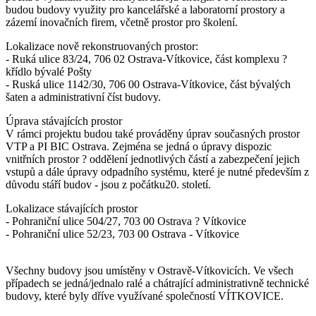
budou budovy využity pro kancelářské a laboratorní prostory a
zázemí inovačních firem, včetně prostor pro školení.
Lokalizace nově rekonstruovaných prostor:
- Ruká ulice 83/24, 706 02 Ostrava-Vítkovice, část komplexu ?
křídlo bývalé Pošty
- Ruská ulice 1142/30, 706 00 Ostrava-Vítkovice, část bývalých
šaten a administrativní číst budovy.
Úprava stávajících prostor
V rámci projektu budou také prováděny úprav současných prostor
VTP a PI BIC Ostrava. Zejména se jedná o úpravy dispozic
vnitřních prostor ? oddělení jednotlivých částí a zabezpečení jejich
vstupů a dále úpravy odpadního systému, které je nutné především z
důvodu stáří budov - jsou z počátku20. století.
Lokalizace stávajících prostor
- Pohraniční ulice 504/27, 703 00 Ostrava ? Vítkovice
- Pohraniční ulice 52/23, 703 00 Ostrava - Vítkovice
Všechny budovy jsou umístěny v Ostravě-Vítkovicích. Ve všech
případech se jedná/jednalo ralé a chátrající administrativně technické
budovy, které byly dříve využívané společností VÍTKOVICE.