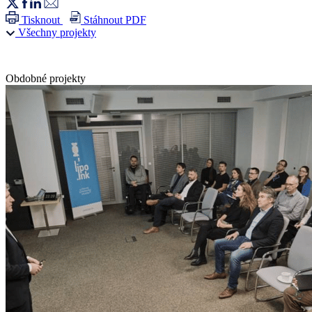
Tisknout
Stáhnout PDF
Všechny projekty
Obdobné projekty