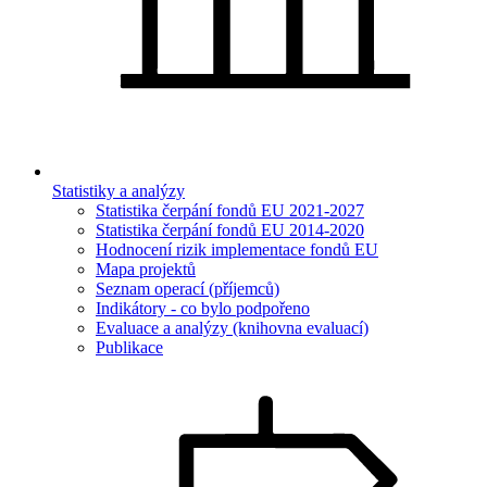
Statistiky a analýzy
Statistika čerpání fondů EU 2021-2027
Statistika čerpání fondů EU 2014-2020
Hodnocení rizik implementace fondů EU
Mapa projektů
Seznam operací (příjemců)
Indikátory - co bylo podpořeno
Evaluace a analýzy (knihovna evaluací)
Publikace