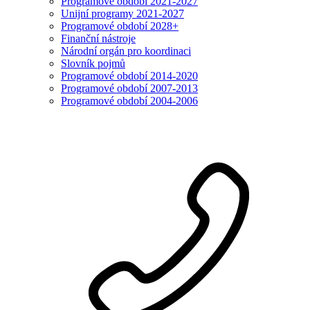
Programové období 2021-2027
Unijní programy 2021-2027
Programové období 2028+
Finanční nástroje
Národní orgán pro koordinaci
Slovník pojmů
Programové období 2014-2020
Programové období 2007-2013
Programové období 2004-2006