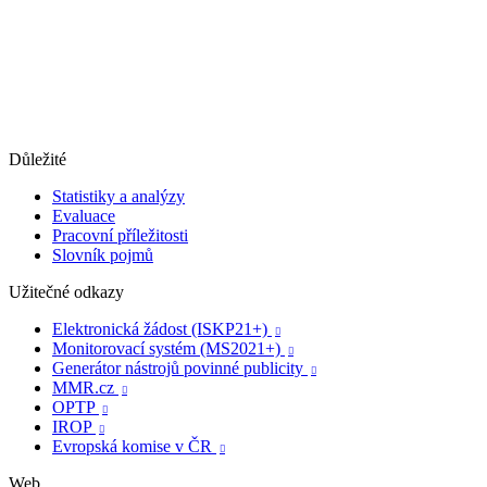
Důležité
Statistiky a analýzy
Evaluace
Pracovní příležitosti
Slovník pojmů
Užitečné odkazy
Elektronická žádost (ISKP21+)

Monitorovací systém (MS2021+)

Generátor nástrojů povinné publicity

MMR.cz

OPTP

IROP

Evropská komise v ČR

Web