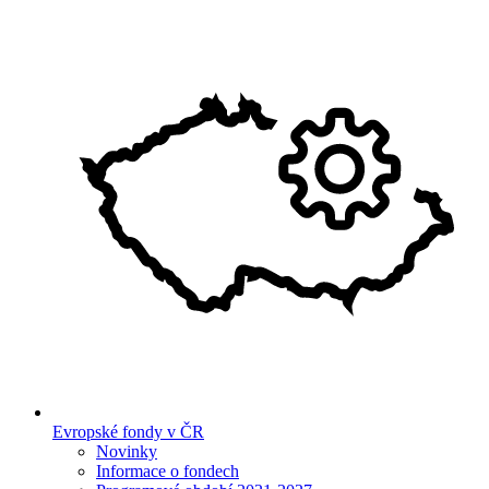
Evropské fondy v ČR
Novinky
Informace o fondech