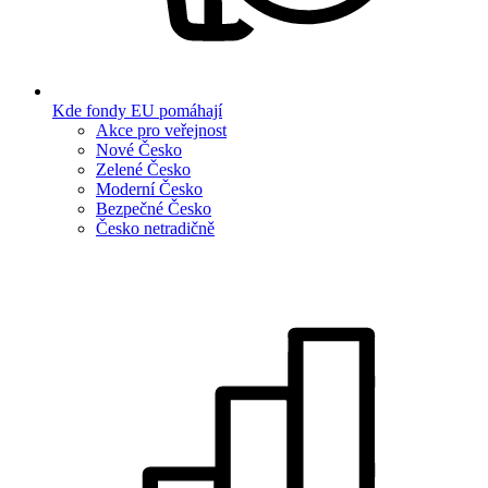
Kde fondy EU pomáhají
Akce pro veřejnost
Nové Česko
Zelené Česko
Moderní Česko
Bezpečné Česko
Česko netradičně