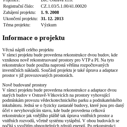
Registrační číslo:
CZ.1.03/5.1.00/41.00020
Zahájení projektu:
1. 9. 2008
Ukončení projektu:
31. 12. 2013
Téma projektu:
Výzkum
Informace o projektu
Věcná náplň celého projektu
V rámci projektu bude provedena rekonstrukce dvou budov, kde
vzniknou nově rekonstruované prostory pro VTP a PI. Na tyto
rekonstrukce bude použita naprostá většina rozpočtovaných
investičních nákladů. Součástí projektu je také úprava a adaptace
prostor v již provozovaných prostorách.
Nově budované prostory
V rámci projektu bude provedena rekonstrukce a adaptace dvou
starých budov v Ostravě-Vítkovicích na prostory vyhovující
podmínkám provozu vědeckotechnického parku a podnikatelského
inkubátoru. Jedná se o fyzicky zastaralé budovy, které jsou pro daný
účel v nevyhovujícím stavu, kde bude provedena celková
rekonstrukce jak vnějšího pláště tak úprava vnitřních prostor a
vnitřních rozvodů, včetně systému vytápění. V obou budovách se
počítá s využitím obnovitelných zdrojů energií. Po rekonstrukci