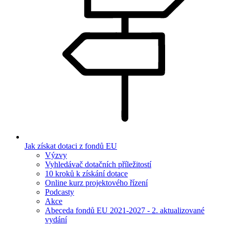
Jak získat dotaci z fondů EU
Výzvy
Vyhledávač dotačních příležitostí
10 kroků k získání dotace
Online kurz projektového řízení
Podcasty
Akce
Abeceda fondů EU 2021-2027 - 2. aktualizované
vydání