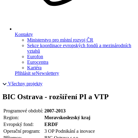
Kontakty
Ministerstvo pro místní rozvoj ČR
Sekce koordinace evropských fondů a mezinárodních
vztahů
Eurofon
Eurocentra
Kariéra
Přihlásit se
Newslettery
Všechny projekty
BIC Ostrava - rozšíření PI a VTP
Programové období:
2007-2013
Region:
Moravskoslezský kraj
Evropský fond:
ERDF
Operační program:
3 OP Podnikání a inovace
Příjemce:
BIC Ostrava s.r.o.