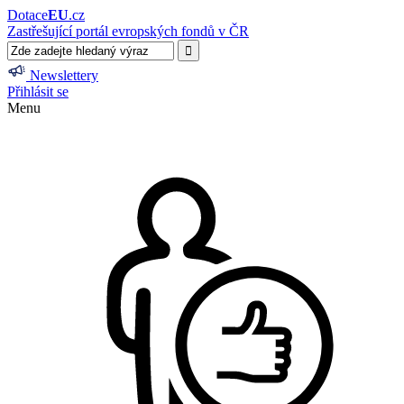
Dotace
EU
.cz
Zastřešující portál evropských fondů v ČR
Newslettery
Přihlásit se
Menu