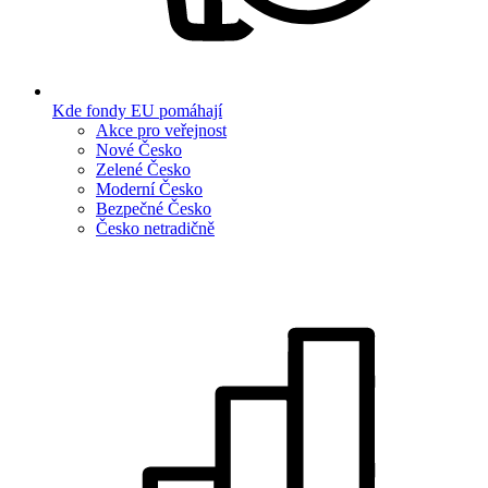
Kde fondy EU pomáhají
Akce pro veřejnost
Nové Česko
Zelené Česko
Moderní Česko
Bezpečné Česko
Česko netradičně