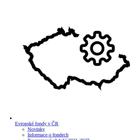
Evropské fondy v ČR
Novinky
Informace o fondech