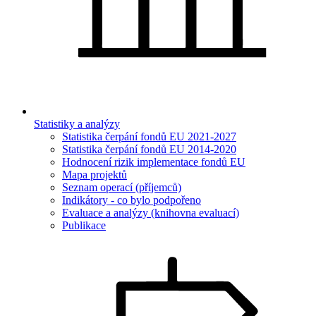
Statistiky a analýzy
Statistika čerpání fondů EU 2021-2027
Statistika čerpání fondů EU 2014-2020
Hodnocení rizik implementace fondů EU
Mapa projektů
Seznam operací (příjemců)
Indikátory - co bylo podpořeno
Evaluace a analýzy (knihovna evaluací)
Publikace