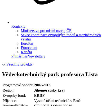
Kontakty
Ministerstvo pro místní rozvoj ČR
Sekce koordinace evropských fondů a mezinárodních
vztahů
Eurofon
Eurocentra
Kariéra
Přihlásit se
Newslettery
Všechny projekty
Vědeckotechnický park profesora Lista
Programové období:
2007-2013
Region:
Jihomoravský kraj
Evropský fond:
ERDF
Příjemce:
Vysoké učení technické v Brně
Registrační číslo:
CZ.1.03/5.1.00/44.00016