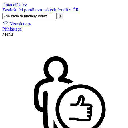
Dotace
EU
.cz
Zastřešující portál evropských fondů v ČR
Newslettery
Přihlásit se
Menu