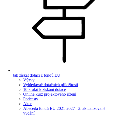
Jak získat dotaci z fondů EU
Výzvy
Vyhledávač dotačních příležitostí
10 kroků k získání dotace
Online kurz projektového řízení
Podcasty
Akce
Abeceda fondů EU 2021-2027 - 2. aktualizované
vydání