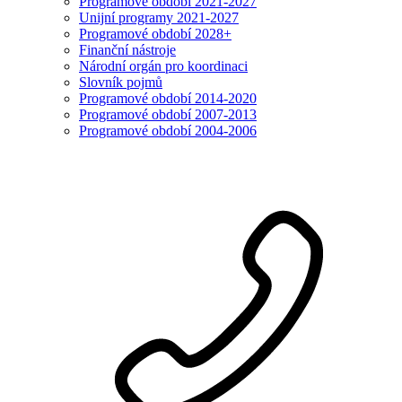
Programové období 2021-2027
Unijní programy 2021-2027
Programové období 2028+
Finanční nástroje
Národní orgán pro koordinaci
Slovník pojmů
Programové období 2014-2020
Programové období 2007-2013
Programové období 2004-2006