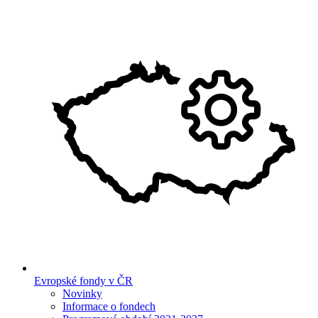
Evropské fondy v ČR
Novinky
Informace o fondech