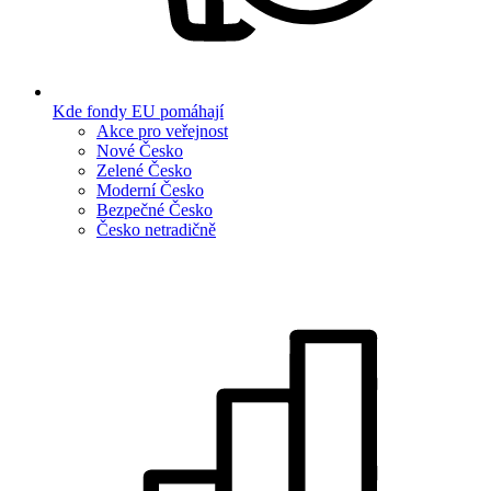
Kde fondy EU pomáhají
Akce pro veřejnost
Nové Česko
Zelené Česko
Moderní Česko
Bezpečné Česko
Česko netradičně