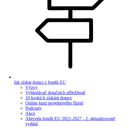
Jak získat dotaci z fondů EU
Výzvy
Vyhledávač dotačních příležitostí
10 kroků k získání dotace
Online kurz projektového řízení
Podcasty
Akce
Abeceda fondů EU 2021-2027 - 2. aktualizované
vydání