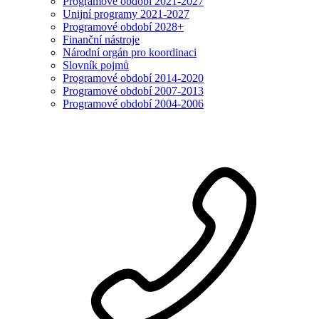
Programové období 2021-2027
Unijní programy 2021-2027
Programové období 2028+
Finanční nástroje
Národní orgán pro koordinaci
Slovník pojmů
Programové období 2014-2020
Programové období 2007-2013
Programové období 2004-2006