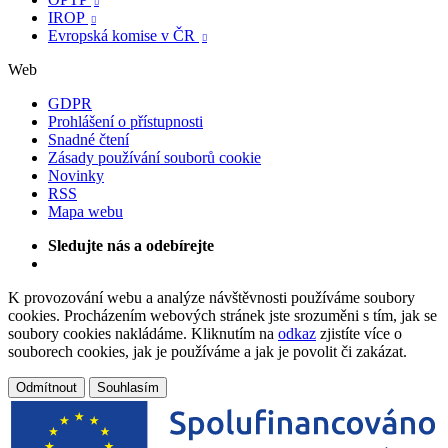

IROP

Evropská komise v ČR

Web
GDPR
Prohlášení o přístupnosti
Snadné čtení
Zásady používání souborů cookie
Novinky
RSS
Mapa webu
Sledujte nás a odebírejte
K provozování webu a analýze návštěvnosti používáme soubory
cookies. Procházením webových stránek jste srozuměni s tím, jak se
soubory cookies nakládáme. Kliknutím na
odkaz
zjistíte více o
souborech cookies, jak je používáme a jak je povolit či zakázat.
Odmítnout
Souhlasím