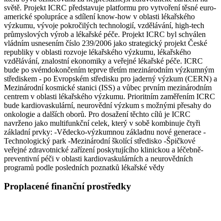
světě. Projekt ICRC představuje platformu pro vytvoření těsné euro-
americké spolupráce a sdílení know-how v oblasti lékařského
výzkumu, vývoje pokročilých technologií, vzdělávání, high-tech
průmyslových výrob a lékařské péče. Projekt ICRC byl schválen
vládním usnesením číslo 239/2006 jako strategický projekt České
republiky v oblasti rozvoje lékařského výzkumu, lékařského
vzdělávání, znalostní ekonomiky a veřejné lékařské péče. ICRC
bude po svémdokončením teprve třetím mezinárodním výzkumným
střediskem - po Evropském středisku pro jaderný výzkum (CERN) a
Mezinárodní kosmické stanici (ISS) a vůbec prvním mezinárodním
centrem v oblasti lékařského výzkumu. Prioritním zaměřením ICRC
bude kardiovaskulární, neurovědní výzkum s možnými přesahy do
onkologie a dalších oborů. Pro dosažení těchto cílů je ICRC
navrženo jako multifunkční celek, který v sobě kombinuje čtyři
základní prvky: -Vědecko-výzkumnou základnu nové generace -
Technologický park -Mezinárodní školící středisko -Špičkové
veřejné zdravotnické zařízení poskytujícího klinickou a léčebně-
preventivní péči v oblasti kardiovaskulárních a neurovědních
programů podle posledních poznatků lékařské vědy
Proplacené finanční prostředky