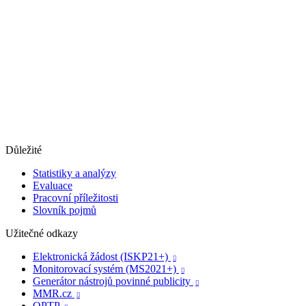
Důležité
Statistiky a analýzy
Evaluace
Pracovní příležitosti
Slovník pojmů
Užitečné odkazy
Elektronická žádost (ISKP21+)

Monitorovací systém (MS2021+)

Generátor nástrojů povinné publicity

MMR.cz

OPTP