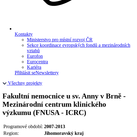
Kontakty
Ministerstvo pro místní rozvoj ČR
Sekce koordinace evropských fondů a mezinárodních
vztahů
Eurofon
Eurocentra
Kariéra
Přihlásit se
Newslettery
Všechny projekty
Fakultní nemocnice u sv. Anny v Brně -
Mezinárodní centrum klinického
výzkumu (FNUSA - ICRC)
Programové období:
2007-2013
Region:
Jihomoravský kraj