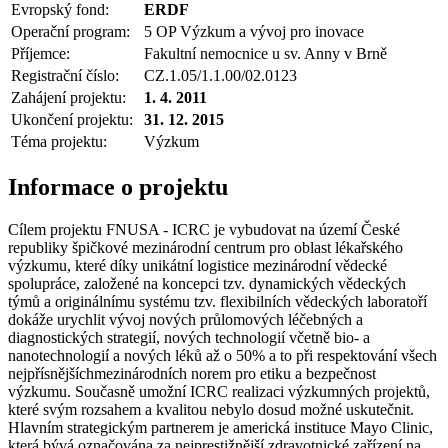
Evropský fond:
ERDF
Operační program:
5 OP Výzkum a vývoj pro inovace
Příjemce:
Fakultní nemocnice u sv. Anny v Brně
Registrační číslo:
CZ.1.05/1.1.00/02.0123
Zahájení projektu:
1. 4. 2011
Ukončení projektu:
31. 12. 2015
Téma projektu:
Výzkum
Informace o projektu
Cílem projektu FNUSA - ICRC je vybudovat na území České
republiky špičkové mezinárodní centrum pro oblast lékařského
výzkumu, které díky unikátní logistice mezinárodní vědecké
spolupráce, založené na koncepci tzv. dynamických vědeckých
týmů a originálnímu systému tzv. flexibilních vědeckých laboratoří
dokáže urychlit vývoj nových průlomových léčebných a
diagnostických strategií, nových technologií včetně bio- a
nanotechnologií a nových léků až o 50% a to při respektování všech
nejpřísnějšíchmezinárodních norem pro etiku a bezpečnost
výzkumu. Současně umožní ICRC realizaci výzkumných projektů,
které svým rozsahem a kvalitou nebylo dosud možné uskutečnit.
Hlavním strategickým partnerem je americká instituce Mayo Clinic,
která bývá označována za nejprestižnější zdravotnické zařízení na