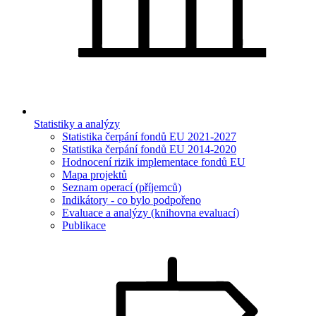
Statistiky a analýzy
Statistika čerpání fondů EU 2021-2027
Statistika čerpání fondů EU 2014-2020
Hodnocení rizik implementace fondů EU
Mapa projektů
Seznam operací (příjemců)
Indikátory - co bylo podpořeno
Evaluace a analýzy (knihovna evaluací)
Publikace