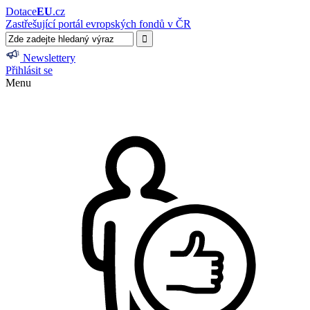
Dotace
EU
.cz
Zastřešující portál evropských fondů v ČR
Newslettery
Přihlásit se
Menu