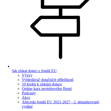
Jak získat dotaci z fondů EU
Výzvy
Vyhledávač dotačních příležitostí
10 kroků k získání dotace
Online kurz projektového řízení
Podcasty
Akce
Abeceda fondů EU 2021-2027 - 2. aktualizované
vydání