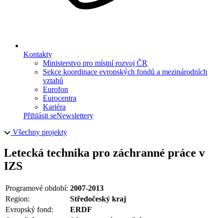
Kontakty
Ministerstvo pro místní rozvoj ČR
Sekce koordinace evropských fondů a mezinárodních
vztahů
Eurofon
Eurocentra
Kariéra
Přihlásit se
Newslettery
Všechny projekty
Letecká technika pro záchranné práce v
IZS
Programové období:
2007-2013
Region:
Středočeský kraj
Evropský fond:
ERDF