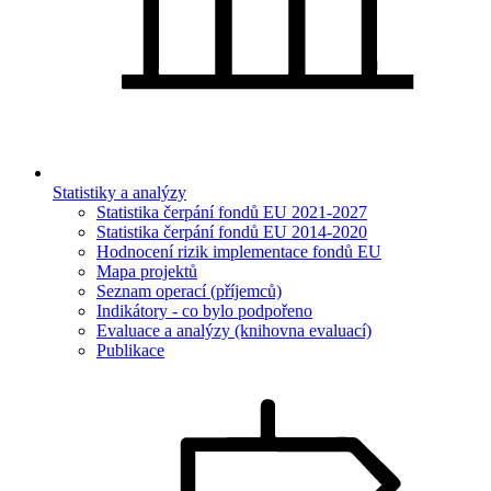
Statistiky a analýzy
Statistika čerpání fondů EU 2021-2027
Statistika čerpání fondů EU 2014-2020
Hodnocení rizik implementace fondů EU
Mapa projektů
Seznam operací (příjemců)
Indikátory - co bylo podpořeno
Evaluace a analýzy (knihovna evaluací)
Publikace