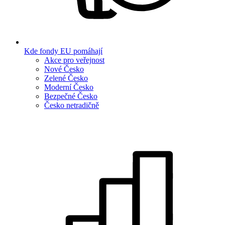
Kde fondy EU pomáhají
Akce pro veřejnost
Nové Česko
Zelené Česko
Moderní Česko
Bezpečné Česko
Česko netradičně