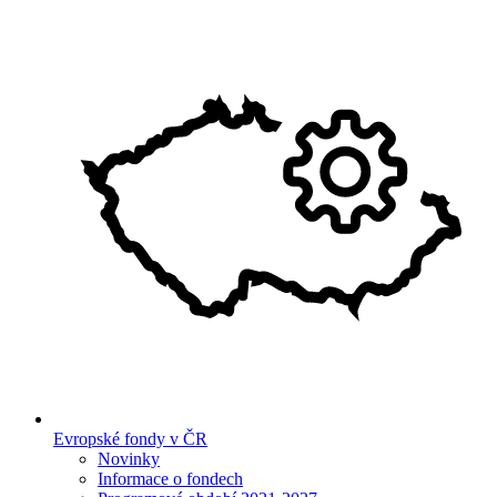
Evropské fondy v ČR
Novinky
Informace o fondech