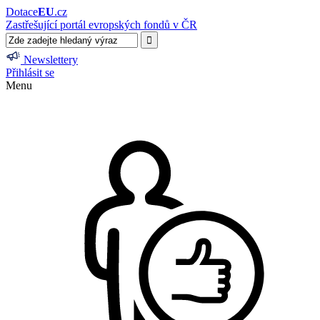
Dotace
EU
.cz
Zastřešující portál evropských fondů v ČR
Newslettery
Přihlásit se
Menu