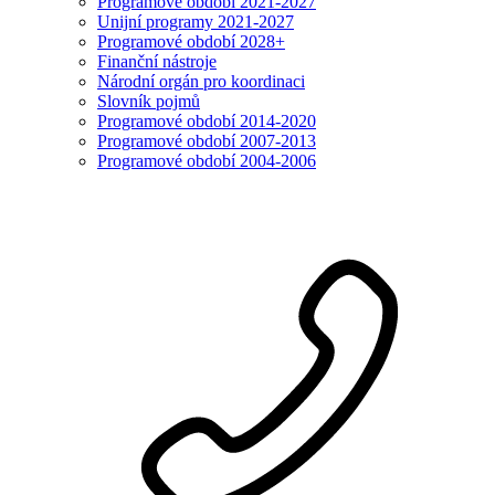
Programové období 2021-2027
Unijní programy 2021-2027
Programové období 2028+
Finanční nástroje
Národní orgán pro koordinaci
Slovník pojmů
Programové období 2014-2020
Programové období 2007-2013
Programové období 2004-2006